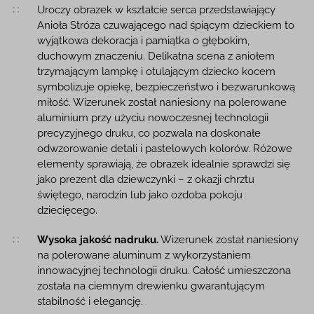
Opis produktu
Uroczy obrazek w kształcie serca przedstawiający
Anioła Stróża czuwającego nad śpiącym dzieckiem to
wyjątkowa dekoracja i pamiątka o głębokim,
duchowym znaczeniu. Delikatna scena z aniołem
trzymającym lampkę i otulającym dziecko kocem
symbolizuje opiekę, bezpieczeństwo i bezwarunkową
miłość. Wizerunek został naniesiony na polerowane
aluminium przy użyciu nowoczesnej technologii
precyzyjnego druku, co pozwala na doskonałe
odwzorowanie detali i pastelowych kolorów. Różowe
elementy sprawiają, że obrazek idealnie sprawdzi się
jako prezent dla dziewczynki – z okazji chrztu
świętego, narodzin lub jako ozdoba pokoju
dziecięcego.
Wysoka jakość nadruku.
Wizerunek został naniesiony
na polerowane aluminum z wykorzystaniem
innowacyjnej technologii druku. Całość umieszczona
została na ciemnym drewienku gwarantującym
stabilność i elegancję.