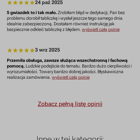
24 paź 2025
5 gwiazdek to i tak mało.
Zrobiłam błąd w dedykacji, Pan bez
problemu dorobił tabliczkę i wysłał jeszcze tego samego dnia
idealnie zabezpieczoną. Dostałam również instrukcję jak
bezpiecznie odkleić tabliczkę z błędem.
wyświetl całą opinię
3 wrz 2025
Przemiła obsługa, zawsze służąca wszechstronną i fachową
pomocą.
Ludzkie podejście do tematu. Bardzo dużo cierpliwości i
wyrozumiałości. Towary bardzo dobrej jakości. Błyskawiczna
realizacja zamówienia.
wyświetl całą opinię
Zobacz pełną listę opinii
Inne w tej kategorii: