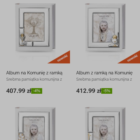
nowość
Album na Komunię z ramką
Album z ramką na Komunię
Srebrna pamiątka komunijna z
Srebrna pamiątka komunijna z
grawerem
grawerem
407.99 zł
412.99 zł
-4%
-5%
25 x 30 cm
407.99 zł
-4%
25 x 30 cm
412.99 zł
-5%