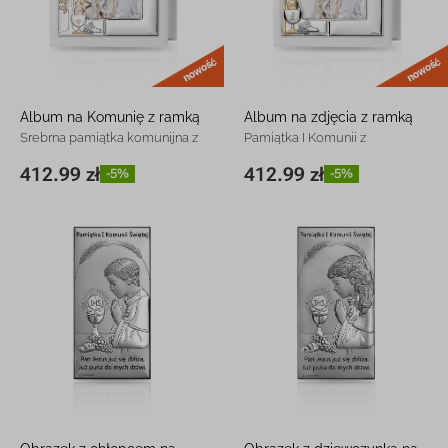
nowość
Album na Komunię z ramką
Album na zdjęcia z ramką
Srebrna pamiątka komunijna z
Pamiątka I Komunii z
grawerem
grawerem
412.99 zł
412.99 zł
-5%
-5%
25 x 30 cm
412.99 zł
-5%
25 x 30 cm
412.99 zł
-5%