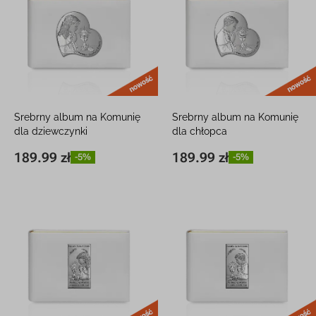
nowość
Srebrny album na Komunię
Srebrny album na Komunię
dla dziewczynki
dla chłopca
Pamiątka dla dziewczynki z
Pamiątka dla chłopca z
189.99 zł
189.99 zł
-5%
-5%
15,9 x 22 cm
189.99 zł
-5%
15,9 x 22 cm
189.99 zł
-5%
grawerem
grawerem
nowość