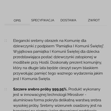
SPECYFIKACJA
DOSTAWA
ZWROT
OPIS
Opis produktu
Elegancki srebrny obrazek na Komunię dla
dziewczynki z podpisem "Pamiątka I Komunii Świętej".
Wyjątkowa pamiątka I Komunii Świętej dla dziecka
przedstawiająca postać dziewczynki zatopionej w
modlitwie przy Hostii. Doskonały prezent komunijny,
który na długie lata będzie cieszył swym blaskiem
przywołując pamięć tego ważnego wydarzenia jakim
jest I Komunia Święta.
Szczere srebro próby 999,95%.
Produkt wykonany
jest w innowacyjnej technologii Mirosilver -
aluminiowa forma pokryta delikatną warstwą srebra
wysokiej próby. Srebrny wizerunek osadzony jest na
barwionej na ciemny kolor drewnianej podstawie.