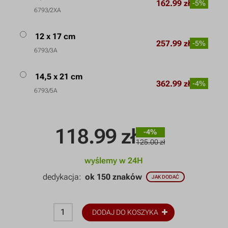
162.99 zł
-5%
6793/2XA
12 x 17 cm
257.99 zł
-5%
6793/3A
14,5 x 21 cm
362.99 zł
-4%
6793/5A
118.99
zł
-4%
125.00 zł
wyślemy w 24H
dedykacja:
ok 150 znaków
JAK DODAĆ
DODAJ DO KOSZYKA