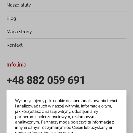
Nasze atuty
Blog
Mapa strony
Kontakt
Infolinia:
+48 882 059 691
infolinia czynna: pn.-pt.: 9:00-18:00
Wykorzystujemy pliki cookie do spersonalizowania treści
zamowienia@lanotti.com
i analizować ruch w naszej witrynie. Informacje o tym,
jak korzystasz z naszej witryny, udostępniamy
Pisząc w sprawie swojego zamówienia podaj w tytule
partnerom społecznościowym, reklamowym i
analitycznym. Partnerzy mogą połączyć te informacje z
wiadomości numer, który otrzymałeś w potwierdzeniu.
innymi danymi otrzymanymi od Ciebie lub uzyskanymi
podczas korzystania z ich usług.