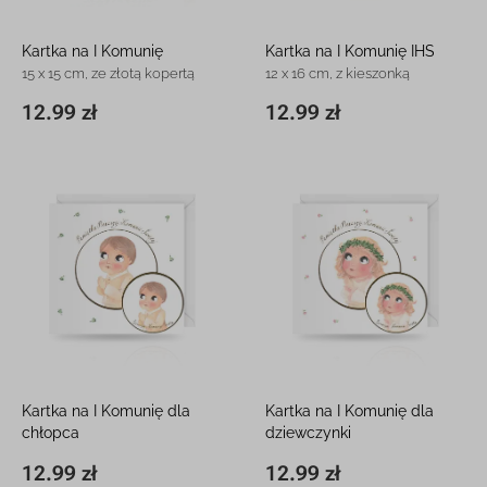
Kartka na I Komunię
Kartka na I Komunię IHS
15 x 15 cm, ze złotą kopertą
12 x 16 cm, z kieszonką
12.99 zł
12.99 zł
15 x 15 cm
12.99 zł
11,8 x 16,3 cm
12.99 zł
Kartka na I Komunię dla
Kartka na I Komunię dla
chłopca
dziewczynki
15 x 15 cm, z białą kopertą
15 x 15 cm, z białą kopertą
12.99 zł
12.99 zł
15 x 15 cm
12.99 zł
15 x 15 cm
12.99 zł