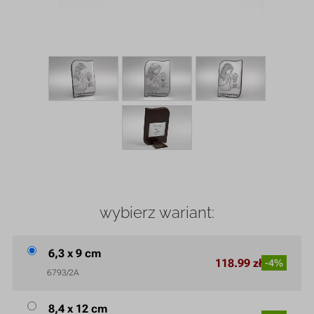
wybierz wariant:
6,3 x 9 cm
118.99 zł
-4%
6793/2A
8,4 x 12 cm