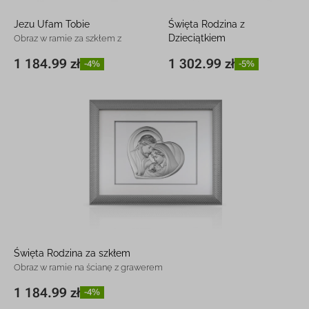
Jezu Ufam Tobie
Święta Rodzina z
Dzieciątkiem
Obraz w ramie za szkłem z
grawerem
Obraz w ramie za szkłem z
1 184.99 zł
1 302.99 zł
-4%
-5%
51,5 x 65,5
1 184.99
-4%
51,5 x 65,5
1 302.99
-5%
grawerem
cm
zł
cm
zł
Święta Rodzina za szkłem
Obraz w ramie na ścianę z grawerem
1 184.99 zł
-4%
65,5 x 51,5 cm
1 184.99 zł
-4%