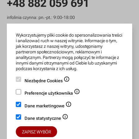
+48 882 059 691
infolinia czynna: pn.-pt.: 9:00-18:00
zamowienia@lanotti.com
Wykorzystujemy pliki cookie do spersonalizowania treści
i analizować ruch w naszej witrynie. Informacje o tym,
Pisząc w sprawie swojego zamówienia podaj w tytule
jak korzystasz z naszej witryny, udostępniamy
wiadomości numer, który otrzymałeś w potwierdzeniu.
partnerom społecznościowym, reklamowym i
analitycznym. Partnerzy mogą połączyć te informacje z
innymi danymi otrzymanymi od Ciebie lub uzyskanymi
Konto bankowe:
podczas korzystania z ich usług.
15 1140 2004 0000 3702 7470 6466
Niezbędne Cookies
BIC/SWIFT: BREXPLPWMBK
Preferencje użytkownika
Bezpieczne płatności:
Dane marketingowe
Dane statystyczne
ZAPISZ WYBÓR