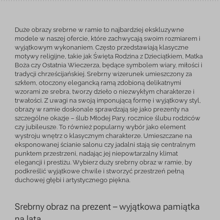
Duże obrazy srebrne w ramie to najbardziej ekskluzywne
modele w naszej ofercie, które zachwycają swoim rozmiarem i
wyjątkowym wykonaniem. Często przedstawiają klasyczne
motywy religijne, takie jak Święta Rodzina z Dzieciątkiem, Matka
Boża czy Ostatnia Wieczerza, będące symbolem wiary, miłości i
tradycji chrześcijańskiej. Srebrny wizerunek umieszczony za
szkłem, otoczony elegancką ramą zdobioną delikatnymi
wzorami ze srebra, tworzy dzieło o niezwykłym charakterze i
trwałości. Z uwagi na swoją imponującą formę i wyjątkowy styl,
obrazy w ramie doskonale sprawdzają się jako prezenty na
szczególne okazje – ślub Młodej Pary, rocznice ślubu rodziców
czy jubileusze. To również popularny wybór jako element
wystroju wnętrz o klasycznym charakterze. Umieszczane na
eksponowanej ścianie salonu czy jadalni stają się centralnym
punktem przestrzeni, nadając jej niepowtarzalny klimat
elegancji i prestiżu. Wybierz duży srebrny obraz w ramie, by
podkreślić wyjątkowe chwile i stworzyć przestrzeń pełną
duchowej głębi i artystycznego piękna.
Srebrny obraz na prezent – wyjątkowa pamiątka
na lata