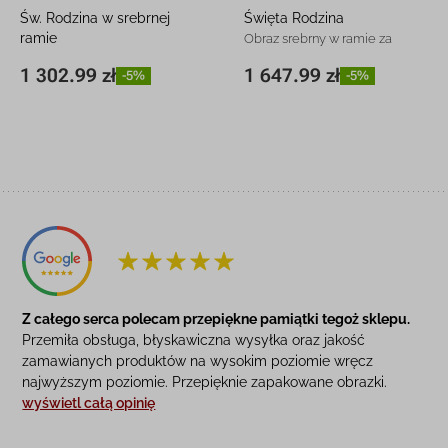
Św. Rodzina w srebrnej
Święta Rodzina
ramie
Obraz srebrny w ramie za
Duży obraz za szkłem z
szkłem z grawerem
1 302.99 zł
1 647.99 zł
-5%
-5%
51,5 x 65,5
1 302.99
-5%
47 x 67 cm
1 647.99 zł
-5%
grawerem
cm
zł
Z całego serca polecam przepiękne pamiątki tegoż sklepu.
Przemiła obsługa, błyskawiczna wysyłka oraz jakość
zamawianych produktów na wysokim poziomie wręcz
najwyższym poziomie. Przepięknie zapakowane obrazki.
wyświetl całą opinię