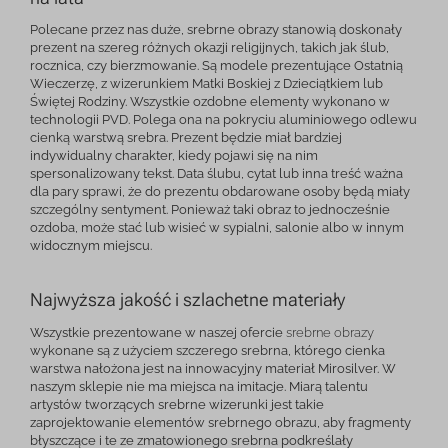
Polecane przez nas duże, srebrne obrazy stanowią doskonały
prezent na szereg różnych okazji religijnych, takich jak ślub,
rocznica, czy bierzmowanie. Są modele prezentujące Ostatnią
Wieczerzę, z wizerunkiem Matki Boskiej z Dzieciątkiem lub
Świętej Rodziny. Wszystkie ozdobne elementy wykonano w
technologii PVD. Polega ona na pokryciu aluminiowego odlewu
cienką warstwą srebra. Prezent będzie miał bardziej
indywidualny charakter, kiedy pojawi się na nim
spersonalizowany tekst. Data ślubu, cytat lub inna treść ważna
dla pary sprawi, że do prezentu obdarowane osoby będą miały
szczególny sentyment. Ponieważ taki obraz to jednocześnie
ozdoba, może stać lub wisieć w sypialni, salonie albo w innym
widocznym miejscu.
Najwyższa jakość i szlachetne materiały
Wszystkie prezentowane w naszej ofercie
srebrne obrazy
wykonane są z użyciem szczerego srebrna, którego cienka
warstwa nałożona jest na innowacyjny materiał Mirosilver. W
naszym sklepie nie ma miejsca na imitacje. Miarą talentu
artystów tworzących srebrne wizerunki jest takie
zaprojektowanie elementów srebrnego obrazu, aby fragmenty
błyszczące i te ze zmatowionego srebrna podkreślały