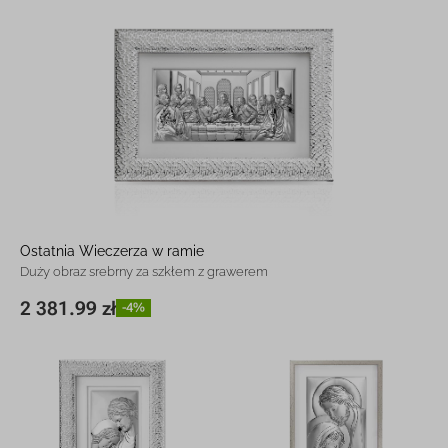
Ostatnia Wieczerza w ramie
Duży obraz srebrny za szkłem z grawerem
2 381.99 zł
-4%
72 x 47 cm
2 381.99 zł
-4%