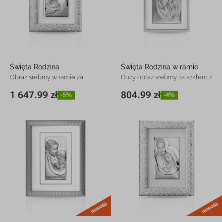
Święta Rodzina
Święta Rodzina w ramie
Obraz srebrny w ramie za
Duży obraz srebrny za szkłem z
szkłem z grawerem
grawerem
1 647.99 zł
804.99 zł
-5%
-4%
43 x 61 cm
1 647.99 zł
-5%
28 x 46 cm
804.99 zł
-4%
nowość