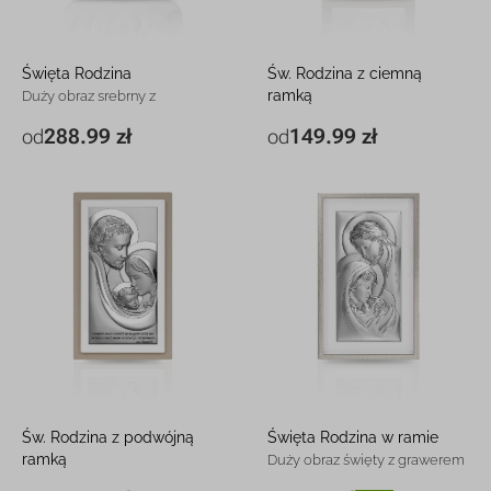
Święta Rodzina
Św. Rodzina z ciemną
ramką
Duży obraz srebrny z
grawerem
Duży srebrny obraz z
288.99 zł
149.99 zł
od
od
13 x 18 cm
288.99 zł
8 x 13,5 cm
149.99 zł
grawerem
26 x 35 cm
812.99 zł
11 x 20 cm
256.99 zł
14 x 26 cm
402.99 zł
Św. Rodzina z podwójną
Święta Rodzina w ramie
ramką
Duży obraz święty z grawerem
Srebrny obraz duży z