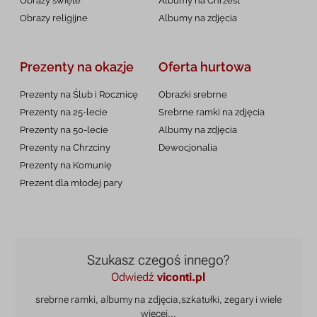
Obrazy religijne
Albumy na zdjęcia
Prezenty na okazje
Oferta hurtowa
Prezenty na Ślub i Rocznicę
Obrazki srebrne
Prezenty na 25-lecie
Srebrne ramki na zdjęcia
Prezenty na 50-lecie
Albumy na zdjęcia
Prezenty na Chrzciny
Dewocjonalia
Prezenty na
Komunię
Prezent dla młodej pary
Szukasz czegoś innego?
Odwiedź
viconti.pl
srebrne ramki, albumy na zdjęcia,
szkatułki, zegary i wiele
więcej...