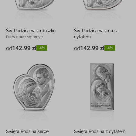
Św. Rodzina w serduszku
Św. Rodzina w sercu z
cytatem
Duży obraz srebrny z
grawerem
Duży obraz srebrny z
142.99 zł
142.99 zł
od
od
-4%
-4%
11 x 9,6 cm
142.99 zł
-4%
11 x 9,6 cm
142.99 zł
-4%
grawerem
15,5 x 14 cm
228.99 zł
-4%
15,5 x 14 cm
228.99 zł
-4%
20 x 18,1 cm
338.99 zł
-5%
20 x 18,1 cm
338.99 zł
-5%
28 x 25 cm
602.99 zł
-5%
36 x 33 cm
958.99 zł
-4%
36 x 33 cm
958.99 zł
-4%
Święta Rodzina serce
Święta Rodzina z cytatem