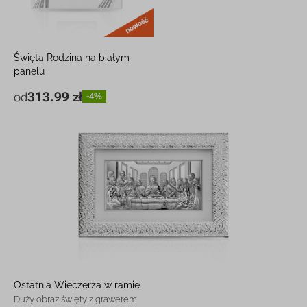
nowość
Święta Rodzina na białym
panelu
Duży obraz święty z grawerem
313.99 zł
od
-4%
22 x 25 cm
313.99 zł
-4%
38 x 44 cm
884.99 zł
-5%
Ostatnia Wieczerza w ramie
Duży obraz święty z grawerem