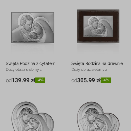
37 x 37 cm
1 330.99 zł
-4%
Święta Rodzina z cytatem
Święta Rodzina na drewnie
Duży obraz srebrny z
Duży obraz srebrny z
grawerem
grawerem
139.99 zł
305.99 zł
od
od
-4%
-4%
7 x 11 cm
139.99 zł
-4%
18 x 23 cm
305.99 zł
-4%
12 x 17 cm
263.99 zł
-5%
26 x 31 cm
525.99 zł
-5%
17 x 23 cm
446.99 zł
-5%
36 x 44 cm
929.99 zł
-5%
23 x 32 cm
784.99 zł
-4%