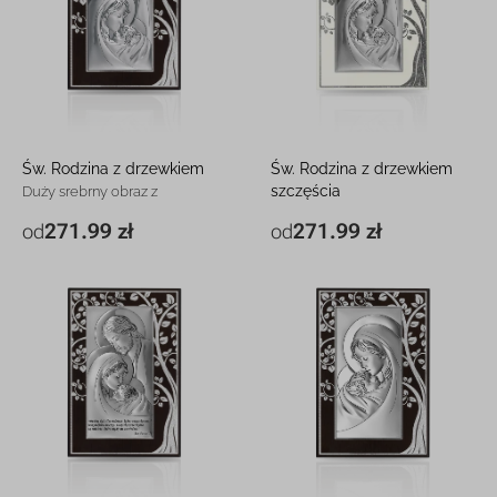
Św. Rodzina z drzewkiem
Św. Rodzina z drzewkiem
szczęścia
Duży srebrny obraz z
grawerem
Srebrny obraz duży z
271.99 zł
271.99 zł
od
od
15 x 23 cm
271.99 zł
15 x 23 cm
271.99 zł
grawerem
20 x 30,4 cm
426.99 zł
20 x 30,4 cm
426.99 zł
31 x 46,5 cm
869.99 zł
30 x 45,5 cm
869.99 zł