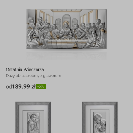
39 x 19 cm
788.99 zł
-4%
... 3 więcej
Ostatnia Wieczerza
Duży obraz srebrny z grawerem
189.99 zł
od
-5%
15 x 9 cm
189.99 zł
-5%
20 x 12 cm
406.99 zł
-4%
26 x 15 cm
591.99 zł
-4%
39 x 19 cm
843.99 zł
-4%
... 3 więcej