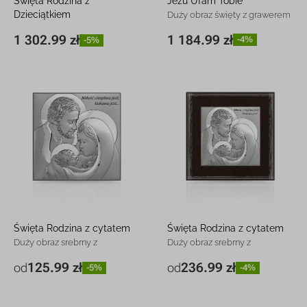
Święta Rodzina z
Jezu Ufam Tobie
Dzieciątkiem
Duży obraz święty z grawerem
Duży obraz święty z grawerem
1 184.99 zł
1 302.99 zł
-4%
-5%
51,5 x 65,5
1 184.99
-4%
51,5 x 65,5
1 302.99
-5%
cm
zł
cm
zł
Święta Rodzina z cytatem
Święta Rodzina z cytatem
Duży obraz srebrny z
Duży obraz srebrny z
grawerem
grawerem
125.99 zł
236.99 zł
od
od
-5%
-4%
8 x 8 cm
125.99 zł
-5%
17,5 x 17,5
236.99 zł
-4%
12 x 12 cm
204.99 zł
-5%
cm
16 x 16 cm
314.99 zł
-5%
23,5 x 23,5
366.99 zł
-4%
21 x 21 cm
496.99 zł
-4%
cm