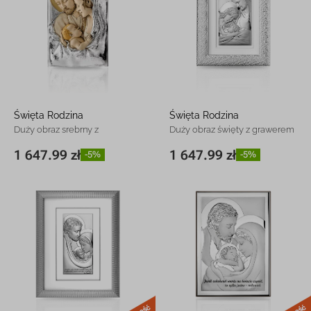
Święta Rodzina
Święta Rodzina
Duży obraz srebrny z
Duży obraz święty z grawerem
grawerem
1 647.99 zł
1 647.99 zł
-5%
-5%
43 x 61 cm
1 647.99 zł
-5%
23 x 40 cm
1 647.99 zł
-5%
nowość