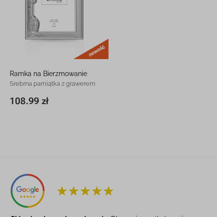
nowość
Ramka na Bierzmowanie
Srebrna pamiątka z grawerem
108.99 zł
13,8 x 18,7 cm
108.99 zł