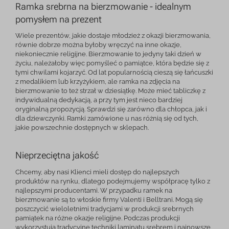
Ramka srebrna na bierzmowanie - idealnym
pomysłem na prezent
Wiele prezentów, jakie dostaje młodzież z okazji bierzmowania,
równie dobrze można byłoby wręczyć na inne okazje,
niekoniecznie religijne. Bierzmowanie to jedyny taki dzień w
życiu, należałoby więc pomyśleć o pamiątce, która będzie się z
tymi chwilami kojarzyć. Od lat popularnością cieszą się łańcuszki
z medalikiem lub krzyżykiem, ale ramka na zdjęcia na
bierzmowanie to też strzał w dziesiątkę. Może mieć tabliczkę z
indywidualną dedykacją, a przy tym jest nieco bardziej
oryginalną propozycją. Sprawdzi się zarówno dla chłopca, jak i
dla dziewczynki. Ramki zamówione u nas różnią się od tych,
jakie powszechnie dostępnych w sklepach.
Nieprzeciętna jakość
Chcemy, aby nasi Klienci mieli dostęp do najlepszych
produktów na rynku, dlatego podejmujemy współpracę tylko z
najlepszymi producentami. W przypadku ramek na
bierzmowanie są to włoskie firmy Valenti i Belltrani. Mogą się
poszczycić wieloletnimi tradycjami w produkcji srebrnych
pamiątek na różne okazje religijne. Podczas produkcji
wykorzystują tradycyjne techniki laminatu srebrem i najnowsze