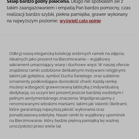
Sklep bardzo godny polecenia.
Długo nie spotkałam sie z
takim zaangażowaniem i empatią.Pan bardzo pomocny, czas
realizacji bardzo szybki, piekna pamiątka, grawer wykonany
na najwyższym poziomie.
wyświetl całą opinię
Odkryj naszą elegancką kolekcję srebrnych ramek na zdjęcia,
idealnych jako prezent na Bierzmowanie – wyjątkowy
sakrament umacniający wiarę i duchowe więzi. W naszej ofercie
znajdziesz ramki ozdobione delikatnymi motywami religijnymi,
takimi jak gołębica, symbol Ducha Świętego, oraz subtelne
ornamenty podkreślające doniosłość chwili. Każdą ramkę
możesz wzbogacić grawerowaną tabliczką z indywidualną
dedykacją, co uczyni ten prezent jeszcze bardziej osobistym i
pełnym sentymentalnego znaczenia. Współpracujemy z
renomowanymi włoskimi markami, takimi jak Valenti i Beltrami,
które gwarantują najwyższą jakość wykonania oraz
ponadczasową estetykę. Nasze ramki to wyjątkowy upominek
na Bierzmowanie, który będzie piękną pamiątką tej ważnej
uroczystości przez wiele lat.