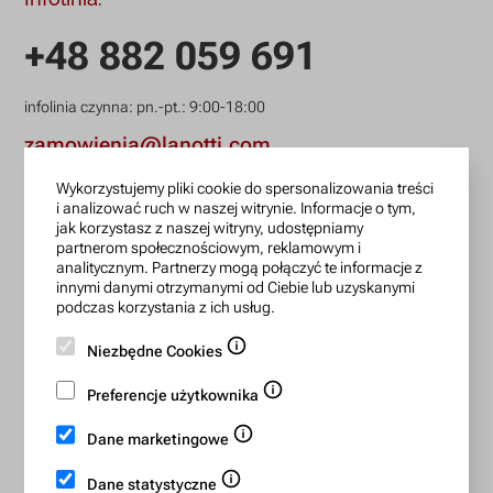
+48 882 059 691
infolinia czynna: pn.-pt.: 9:00-18:00
zamowienia@lanotti.com
Wykorzystujemy pliki cookie do spersonalizowania treści
Pisząc w sprawie swojego zamówienia podaj w tytule
i analizować ruch w naszej witrynie. Informacje o tym,
wiadomości numer, który otrzymałeś w potwierdzeniu.
jak korzystasz z naszej witryny, udostępniamy
partnerom społecznościowym, reklamowym i
analitycznym. Partnerzy mogą połączyć te informacje z
Konto bankowe:
innymi danymi otrzymanymi od Ciebie lub uzyskanymi
podczas korzystania z ich usług.
15 1140 2004 0000 3702 7470 6466
Niezbędne Cookies
BIC/SWIFT: BREXPLPWMBK
Preferencje użytkownika
Bezpieczne płatności:
Dane marketingowe
Dane statystyczne