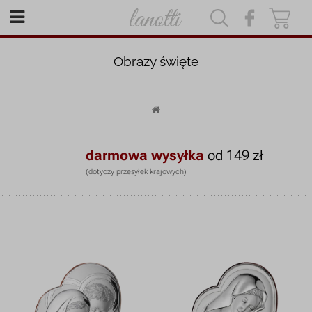
|
|
Obrazy święte
darmowa wysyłka
od 149 zł
(dotyczy przesyłek krajowych)