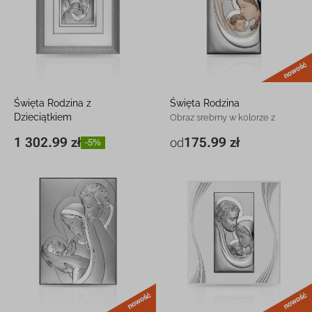
Święta Rodzina z
Święta Rodzina
Dzieciątkiem
Obraz srebrny w kolorze z
Obraz w ramie za szkłem z
grawerem
1 302.99 zł
175.99 zł
od
-5%
51,5 x 65,5
1 302.99
-5%
7 x 14 cm
175.99 zł
grawerem
cm
zł
10 x 20 cm
292.99 zł
15 x 30 cm
568.99 zł
18 x 37 cm
825.99 zł
25 x 50 cm
1 448.99 zł
nowość