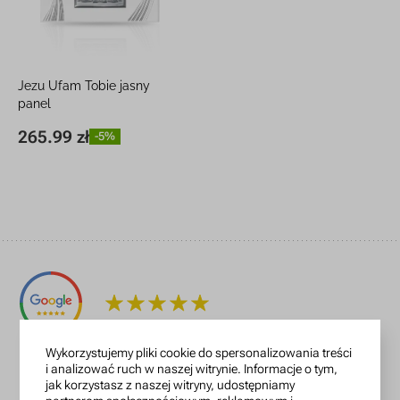
Jezu Ufam Tobie jasny
panel
Obraz srebrny z grawerem
265.99 zł
-5%
21 x 23 cm
265.99 zł
-5%
Wykorzystujemy pliki cookie do spersonalizowania treści
Przemiła obsługa, zawsze służąca wszechstronną i fachową
i analizować ruch w naszej witrynie. Informacje o tym,
pomocą.
Ludzkie podejście do tematu. Bardzo dużo
jak korzystasz z naszej witryny, udostępniamy
cierpliwości i wyrozumiałości. Towary bardzo dobrej jakości.