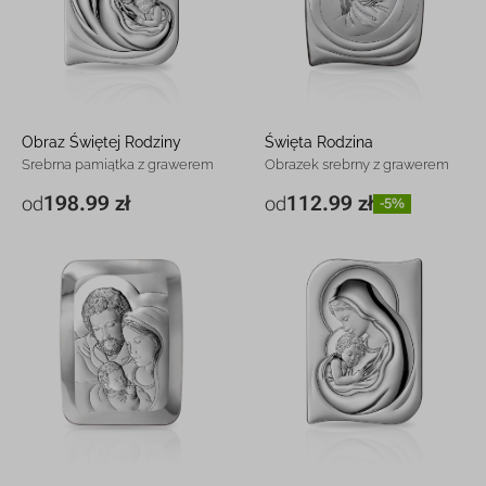
Obraz Świętej Rodziny
Święta Rodzina
Srebrna pamiątka z grawerem
Obrazek srebrny z grawerem
198.99 zł
112.99 zł
od
od
-5%
9 x 13 cm
198.99 zł
7,5 x 10 cm
112.99 zł
-5%
12 x 17 cm
333.99 zł
9,6 x 13 cm
182.99 zł
-5%
17 x 24,5 cm
590.99 zł
13,5 x 18 cm
294.99 zł
-5%
23 x 33 cm
710.99 zł
18,3 x 26 cm
509.99 zł
-5%
26,6 x 36 cm
981.99 zł
-5%