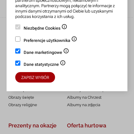
partnerom społecznościowym, reklamowym i
Błyskawiczna realizacja zamówienia.
wyświetl całą opinię
analitycznym. Partnerzy mogą połączyć te informacje z
innymi danymi otrzymanymi od Ciebie lub uzyskanymi
podczas korzystania z ich usług.
Niezbędne Cookies
Preferencje użytkownika
Dane marketingowe
Obrazy srebrne
Ramki i albumy
Dane statystyczne
Obrazki na Rocznicę
Ramki ślubne
Obrazki na 25-lecie
Ramki na Rocznicę
ZAPISZ WYBÓR
Obrazki na 50-lecie
Ramki na Chrzest
Obrazki posrebrzane
Albumy na Rocznicę
Obrazy święte
Albumy na Chrzest
Obrazy religijne
Albumy na zdjęcia
Prezenty na okazje
Oferta hurtowa