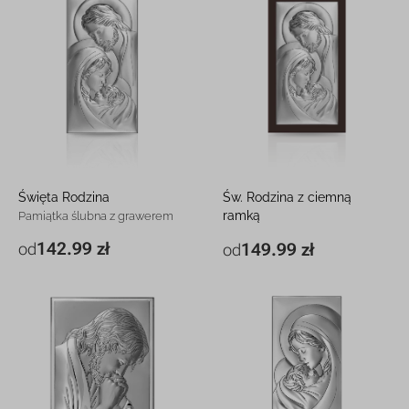
... 2 więcej
Święta Rodzina
Św. Rodzina z ciemną
ramką
Pamiątka ślubna z grawerem
Pamiątka ślubna z grawerem
142.99 zł
149.99 zł
od
od
6 x 12 cm
142.99 zł
8 x 13,5 cm
149.99 zł
9 x 18 cm
234.99 zł
11 x 20 cm
256.99 zł
12 x 24 cm
364.99 zł
14 x 26 cm
402.99 zł
18 x 36 cm
734.99 zł
24 x 47 cm
1 236.99 zł