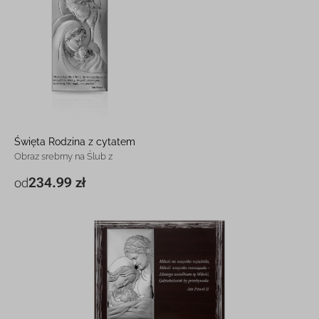
Święta Rodzina z cytatem
Obraz srebrny na Ślub z
grawerem
234.99 zł
od
9 x 18 cm
234.99 zł
12 x 24 cm
364.99 zł
18 x 36 cm
734.99 zł
24 x 47 cm
1 236.99 zł