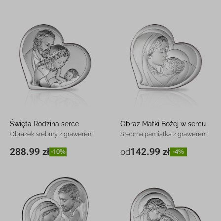
cm
cm
17,5 x 15 cm
301.99 zł
-5%
17,5 x 15 cm
298.99 zł
-5%
25,5 x 22 cm
488.99 zł
-5%
Święta Rodzina serce
Obraz Matki Bożej w sercu
Obrazek srebrny z grawerem
Srebrna pamiątka z grawerem
288.99 zł
142.99 zł
od
-10%
-4%
20 x 18,1 cm
288.99 zł
-10%
11 x 9,6 cm
142.99 zł
-4%
15,5 x 14 cm
228.99 zł
-4%
20 x 18,1 cm
338.99 zł
-5%