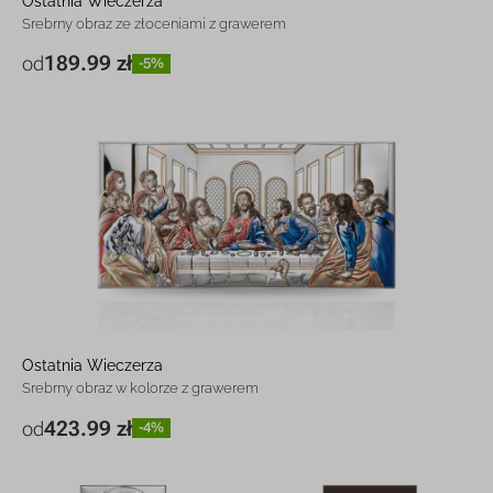
Ostatnia Wieczerza
Srebrny obraz ze złoceniami z grawerem
189.99 zł
od
-5%
15 x 9 cm
189.99 zł
-5%
20 x 12 cm
406.99 zł
-4%
26 x 15 cm
591.99 zł
-4%
39 x 19 cm
843.99 zł
-4%
... 3 więcej
Ostatnia Wieczerza
Srebrny obraz w kolorze z grawerem
423.99 zł
od
-4%
20 x 12 cm
423.99 zł
-4%
26 x 15 cm
624.99 zł
-5%
39 x 19 cm
859.99 zł
-4%
50 x 24,5 cm
1 350.99 zł
-4%