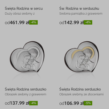
Święta Rodzina w sercu
Św. Rodzina w serduszku
Duży obraz srebrny z
Srebrna pamiątka z grawerem
grawerem
142.99 zł
461.99 zł
od
od
-4%
-4%
11 x 9,6 cm
142.99 zł
-4%
21,5 x 26 cm
461.99 zł
-4%
15,5 x 14 cm
228.99 zł
-4%
27 x 32,6 cm
689.99 zł
-4%
20 x 18,1 cm
338.99 zł
-5%
34 x 43 cm
994.99 zł
-4%
28 x 25 cm
602.99 zł
-5%
36 x 33 cm
958.99 zł
-4%
Święta Rodzina serduszko
Święta Rodzina serduszko
Obrazek srebrny z grawerem
Obrazek srebrny ze złoceniami
z grawerem
137.99 zł
106.99 zł
od
od
-4%
-5%
10,5 x 9 cm
137.99 zł
-4%
10,5 x 9 cm
106.99 zł
-5%
14,5 x 12,5
202.99 zł
-5%
14,5 x 12,5
176.99 zł
-4%