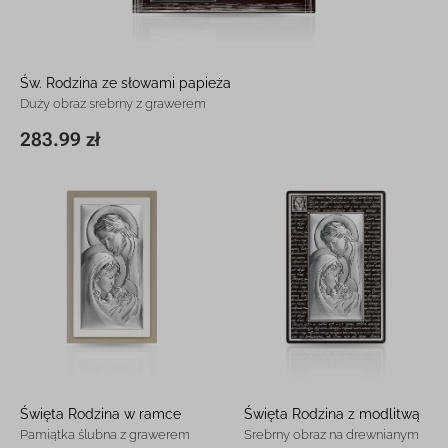
Św. Rodzina ze słowami papieża
Duży obraz srebrny z grawerem
283.99 zł
25 x 20 cm
283.99 zł
Święta Rodzina w ramce
Święta Rodzina z modlitwą
Pamiątka ślubna z grawerem
Srebrny obraz na drewnianym