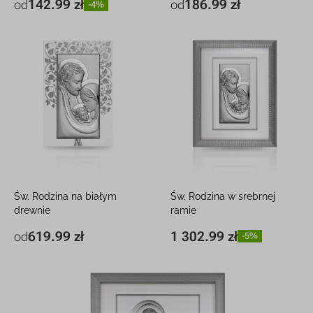
142.99 zł
186.99 zł
od
od
-4%
9 x 13 cm
142.99 zł
-4%
10 x 17 cm
186.99 zł
grawerem
14 x 19 cm
287.99 zł
-4%
14 x 24 cm
304.99 zł
19 x 25 cm
488.99 zł
-5%
19 x 34 cm
595.99 zł
Św. Rodzina na białym
Św. Rodzina w srebrnej
drewnie
ramie
Obraz srebrny na Ślub z
Duży obraz za szkłem z
619.99 zł
1 302.99 zł
od
-5%
24 x 37 cm
619.99 zł
51,5 x 65,5
1 302.99
-5%
grawerem
grawerem
30 x 46 cm
908.99 zł
cm
zł