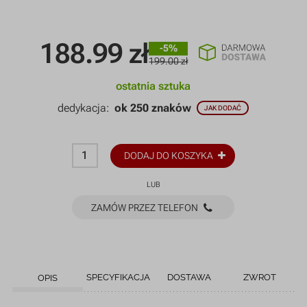
188.99
zł
-5%
199.00 zł
ostatnia sztuka
dedykacja:
ok 250 znaków
JAK DODAĆ
DODAJ DO KOSZYKA
LUB
ZAMÓW PRZEZ TELEFON
SPECYFIKACJA
DOSTAWA
ZWROT
OPIS