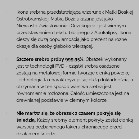
Opis produktu
Ikona srebrna przedstawiająca wizerunek Matki Boskiej
Ostrobramskiej. Matka Boża ukazana jest jako
Niewiasta Zwiastowania i Oczekująca i jest wiernym
przedstawieniem tekstu biblijnego z Apokalipsy. Ikona
cieszy się dużą popularnością jako prezent na różne
okazje dla osoby głęboko wierzącej.
Szczere srebro próby 999,95%.
Obrazek wykonany
jest w technologii PVD - cząstki srebra osadzone
zostają na metalowej formie tworząc cienką powłokę.
Technologia ta charakteryzuje się dużą dokładnością, a
otrzymana w ten sposób warstwa srebra jest
równomiernie rozłożona. Całość umieszczona jest na
drewnianej podstawie w ciemnym kolorze.
Nie martw się, że obrazek z czasem pokryje się
śniedzią.
Każdy srebrny element pokryty został cienką
warstwą bezbarwnego lakieru chroniącego przed
działaniem śniedzi.