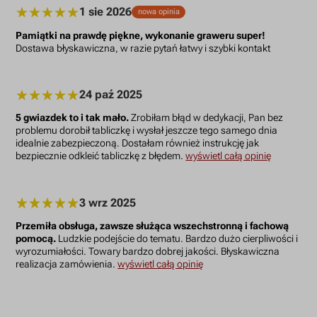
1 sie 2026
nowa opinia
Pamiątki na prawdę piękne, wykonanie graweru super!
Dostawa błyskawiczna, w razie pytań łatwy i szybki kontakt
24 paź 2025
5 gwiazdek to i tak mało.
Zrobiłam błąd w dedykacji, Pan bez
problemu dorobił tabliczkę i wysłał jeszcze tego samego dnia
idealnie zabezpieczoną. Dostałam również instrukcję jak
bezpiecznie odkleić tabliczkę z błędem.
wyświetl całą opinię
3 wrz 2025
Przemiła obsługa, zawsze służąca wszechstronną i fachową
pomocą.
Ludzkie podejście do tematu. Bardzo dużo cierpliwości i
wyrozumiałości. Towary bardzo dobrej jakości. Błyskawiczna
realizacja zamówienia.
wyświetl całą opinię