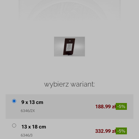
wybierz wariant:
9 x 13 cm
188.99 zł
-5%
6346/2X
13 x 18 cm
332.99 zł
-5%
6346/3