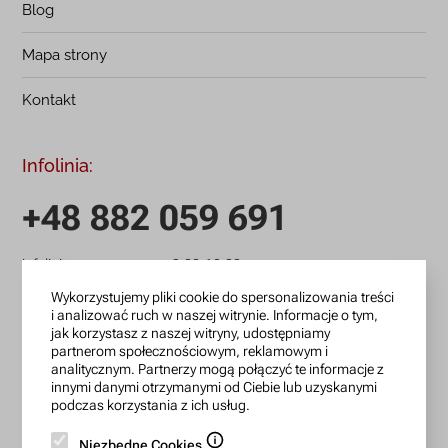
Blog
Mapa strony
Kontakt
Infolinia:
+48 882 059 691
infolinia czynna: pn.-pt.: 9:00-18:00
zamowienia@lanotti.com
Wykorzystujemy pliki cookie do spersonalizowania treści
i analizować ruch w naszej witrynie. Informacje o tym,
jak korzystasz z naszej witryny, udostępniamy
Pisząc w sprawie swojego zamówienia podaj w tytule
partnerom społecznościowym, reklamowym i
wiadomości numer, który otrzymałeś w potwierdzeniu.
analitycznym. Partnerzy mogą połączyć te informacje z
innymi danymi otrzymanymi od Ciebie lub uzyskanymi
podczas korzystania z ich usług.
Konto bankowe:
Niezbędne Cookies