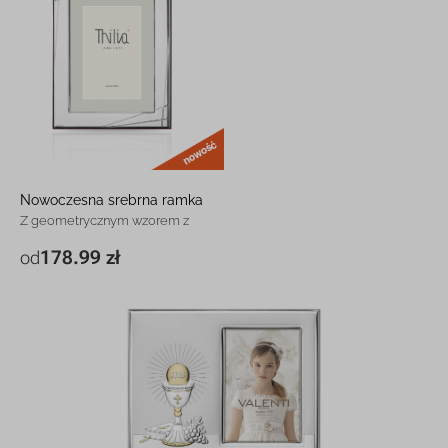
nowość
Nowoczesna srebrna ramka
Z geometrycznym wzorem z
grawerem
178.99 zł
od
13,1 x 17,3 cm
178.99 zł
23,7 x 29,7 cm
268.99 zł