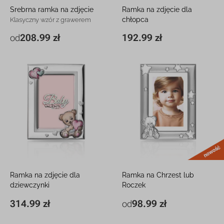
Srebrna ramka na zdjęcie
Ramka na zdjęcie dla
chłopca
Klasyczny wzór z grawerem
Srebrna pamiątka na roczek z
208.99 zł
192.99 zł
od
16 x 21 cm
208.99 zł
14,7 x 19,1 cm
192.99 zł
grawerem
20,3 x 25,2 cm
278.99 zł
Ramka na zdjęcie dla
Ramka na Chrzest lub
dziewczynki
Roczek
Srebrna pamiątka na roczek z
Srebrna pamiątka z grawerem
314.99 zł
98.99 zł
od
19,9 x 25 cm
314.99 zł
13,8 x 18,7 cm
98.99 zł
grawerem
18,2 x 23,1 cm
128.99 zł