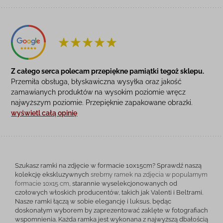
Z całego serca polecam przepiękne pamiątki tegoż sklepu.
Przemiła obsługa, błyskawiczna wysyłka oraz jakość
zamawianych produktów na wysokim poziomie wręcz
najwyższym poziomie. Przepięknie zapakowane obrazki.
wyświetl całą opinię
Szukasz ramki na zdjęcie w formacie 10x15cm? Sprawdź naszą
kolekcję ekskluzywnych
srebrny ramek na zdjęcia w popularnym
formacie 10x15 cm
, starannie wyselekcjonowanych od
czołowych włoskich producentów, takich jak Valenti i Beltrami.
Nasze ramki łączą w sobie elegancję i luksus, będąc
doskonałym wyborem by zaprezentować zaklęte w fotografiach
wspomnienia. Każda ramka jest wykonana z najwyższą dbałością