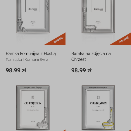
nowość
Ramka komunijna z Hostią
Ramka na zdjęcia na
Chrzest
Pamiątka I Komunii Św. z
grawerem
Pamiątka Chrztu Świętego z
98.99 zł
98.99 zł
13,8 x 18,7 cm
98.99 zł
13,8 x 18,7 cm
98.99 zł
grawerem
nowość