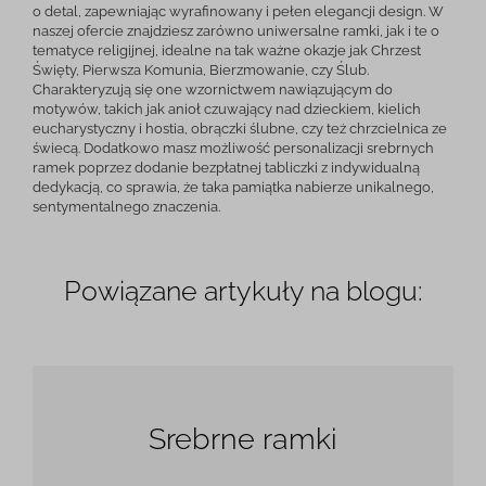
o detal, zapewniając wyrafinowany i pełen elegancji design. W
naszej ofercie znajdziesz zarówno uniwersalne ramki, jak i te o
tematyce religijnej, idealne na tak ważne okazje jak Chrzest
Święty, Pierwsza Komunia, Bierzmowanie, czy Ślub.
Charakteryzują się one wzornictwem nawiązującym do
motywów, takich jak anioł czuwający nad dzieckiem, kielich
eucharystyczny i hostia, obrączki ślubne, czy też chrzcielnica ze
świecą. Dodatkowo masz możliwość personalizacji srebrnych
ramek poprzez dodanie bezpłatnej tabliczki z indywidualną
dedykacją, co sprawia, że taka pamiątka nabierze unikalnego,
sentymentalnego znaczenia.
Powiązane artykuły na blogu:
Srebrne ramki