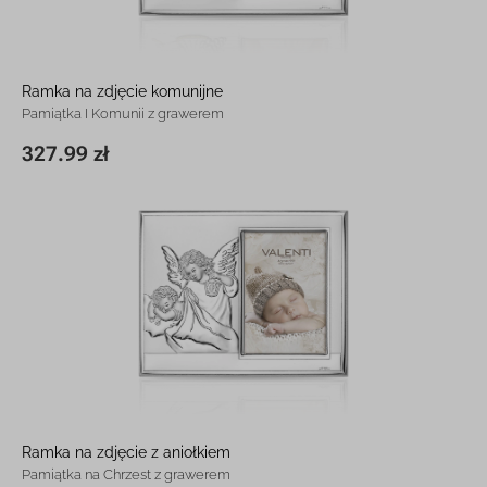
Ramka na zdjęcie komunijne
Pamiątka I Komunii z grawerem
327.99 zł
24,7 x 19,4 cm
327.99 zł
Ramka na zdjęcie z aniołkiem
Pamiątka na Chrzest z grawerem