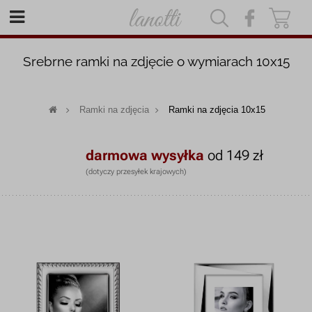
|
|
Srebrne ramki na zdjęcie o wymiarach 10x15
Ramki na zdjęcia
Ramki na zdjęcia 10x15
darmowa wysyłka
od 149 zł
(dotyczy przesyłek krajowych)