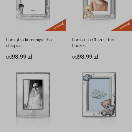
nowość
Pamiątka komunijna dla
Ramka na Chrzest lub
chłopca
Roczek
Kolorowa ramka na zdjęcia z
Srebrna pamiątka z grawerem
98.99 zł
98.99 zł
od
od
13,8 x 18,7 cm
98.99 zł
13,8 x 18,7 cm
98.99 zł
grawerem
18,2 x 23,1 cm
118.99 zł
18,2 x 23,1 cm
128.99 zł