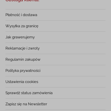
Płatność i dostawa
Wysyłka za granicę
Jak grawerujemy
Reklamacje i zwroty
Regulamin zakupów
Polityka prywatności
Ustawienia cookies
Sprawdź status zamówienia
Zapisz się na Newsletter