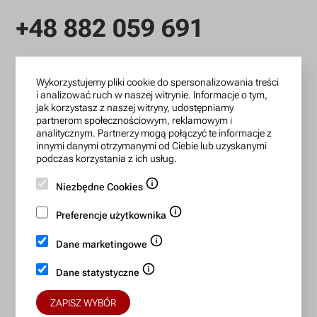
+48 882 059 691
infolinia czynna: pn.-pt.: 9:00-18:00
Wykorzystujemy pliki cookie do spersonalizowania treści
zamowienia@lanotti.com
i analizować ruch w naszej witrynie. Informacje o tym,
jak korzystasz z naszej witryny, udostępniamy
Pisząc w sprawie swojego zamówienia podaj w tytule
partnerom społecznościowym, reklamowym i
wiadomości numer, który otrzymałeś w potwierdzeniu.
analitycznym. Partnerzy mogą połączyć te informacje z
innymi danymi otrzymanymi od Ciebie lub uzyskanymi
podczas korzystania z ich usług.
Konto bankowe:
Niezbędne Cookies
15 1140 2004 0000 3702 7470 6466
Preferencje użytkownika
BIC/SWIFT: BREXPLPWMBK
Dane marketingowe
Bezpieczne płatności:
Dane statystyczne
ZAPISZ WYBÓR