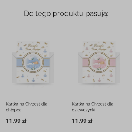
Do tego produktu pasują:
Kartka na Chrzest dla
Kartka na Chrzest dla
chłopca
dziewczynki
12 x 16 cm, z kieszonką
12 x 16 cm, z kieszonką
11.99 zł
11.99 zł
11,8 x 16,3 cm
11.99 zł
11,8 x 16,3 cm
11.99 zł