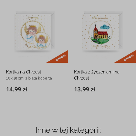
nowość
Kartka na Chrzest
Kartka z życzeniami na
Chrzest
15 x 15 cm, z białą kopertą
15 x 15 cm, z białą kopertą
14.99 zł
13.99 zł
15 x 15 cm
14.99 zł
15 x 15 cm
13.99 zł
Inne w tej kategorii: