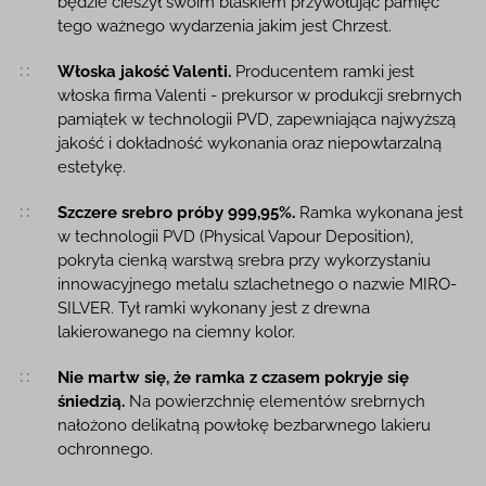
będzie cieszył swoim blaskiem przywołując pamięć
tego ważnego wydarzenia jakim jest Chrzest.
Włoska jakość Valenti.
Producentem ramki jest
włoska firma Valenti - prekursor w produkcji srebrnych
pamiątek w technologii PVD, zapewniająca najwyższą
jakość i dokładność wykonania oraz niepowtarzalną
estetykę.
Szczere srebro próby 999,95%.
Ramka wykonana jest
w technologii PVD (Physical Vapour Deposition),
pokryta cienką warstwą srebra przy wykorzystaniu
innowacyjnego metalu szlachetnego o nazwie MIRO-
SILVER. Tył ramki wykonany jest z drewna
lakierowanego na ciemny kolor.
Nie martw się, że ramka z czasem pokryje się
śniedzią.
Na powierzchnię elementów srebrnych
nałożono delikatną powłokę bezbarwnego lakieru
ochronnego.