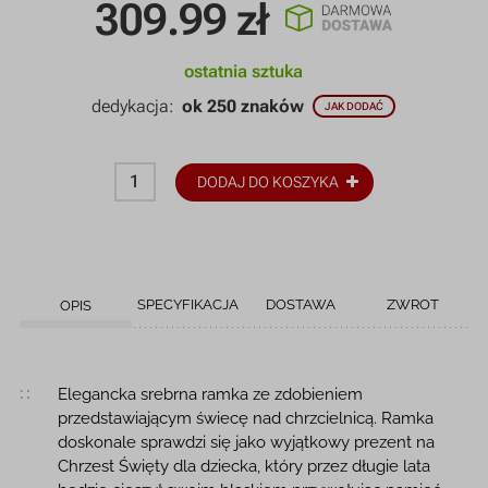
309.99
zł
ostatnia sztuka
dedykacja:
ok 250 znaków
JAK DODAĆ
DODAJ DO KOSZYKA
SPECYFIKACJA
DOSTAWA
ZWROT
OPIS
Opis produktu
Elegancka srebrna ramka ze zdobieniem
przedstawiającym świecę nad chrzcielnicą. Ramka
doskonale sprawdzi się jako wyjątkowy prezent na
Chrzest Święty dla dziecka, który przez długie lata