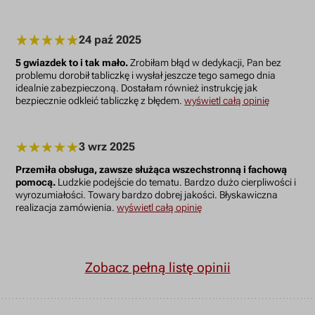
24 paź 2025
5 gwiazdek to i tak mało.
Zrobiłam błąd w dedykacji, Pan bez
problemu dorobił tabliczkę i wysłał jeszcze tego samego dnia
idealnie zabezpieczoną. Dostałam również instrukcję jak
bezpiecznie odkleić tabliczkę z błędem.
wyświetl całą opinię
3 wrz 2025
Przemiła obsługa, zawsze służąca wszechstronną i fachową
pomocą.
Ludzkie podejście do tematu. Bardzo dużo cierpliwości i
wyrozumiałości. Towary bardzo dobrej jakości. Błyskawiczna
realizacja zamówienia.
wyświetl całą opinię
Zobacz pełną listę opinii