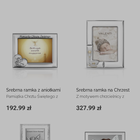
Srebrna ramka z aniołkami
Srebrna ramka na Chrzest
Pamiątka Chrztu Świętego z
Z motywem chrzcielnicy z
grawerem
grawerem
192.99 zł
327.99 zł
13 x 17 cm
192.99 zł
20 x 25 cm
327.99 zł