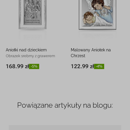
Aniołki nad dzieckiem
Malowany Aniołek na
Chrzest
Obrazek srebrny z grawerem
Srebrna pamiątka z grawerem
168.99 zł
122.99 zł
-5%
-4%
8,5 x 15 cm
168.99 zł
-5%
8 x 8 cm
122.99 zł
-4%
Powiązane artykuły na blogu: