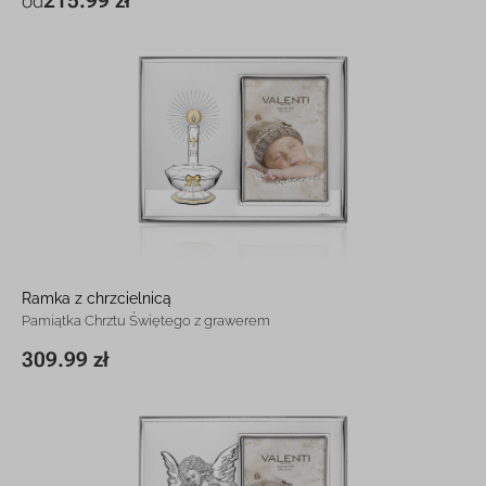
215.99 zł
od
15,5 x 18 cm
215.99 zł
z grawerem
18,1 x 23 cm
282.99 zł
22 x 23,7 cm
327.99 zł
Ramka z chrzcielnicą
Pamiątka Chrztu Świętego z grawerem
309.99 zł
24,7 x 19,4 cm
309.99 zł