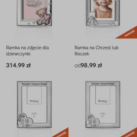
Ramka na zdjęcie dla
Ramka na Chrzest lub
dziewczynki
Roczek
Srebrna pamiątka na roczek z
Srebrna pamiątka z grawerem
314.99 zł
98.99 zł
od
19,9 x 25 cm
314.99 zł
13,8 x 18,7 cm
98.99 zł
grawerem
18,2 x 23,1 cm
128.99 zł
nowość