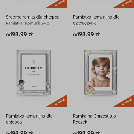
Srebrna ramka dla chłopca
Pamiątka komunijna dla
dziewczynki
Pamiątka I Komunii Św. z
grawerem
Kolorowa ramka na zdjęcia z
98.99 zł
98.99 zł
od
od
13,8 x 18,7 cm
98.99 zł
13,8 x 18,7 cm
98.99 zł
grawerem
18,2 x 23,1 cm
118.99 zł
18,2 x 23,1 cm
118.99 zł
nowość
Pamiątka komunijna dla
Ramka na Chrzest lub
chłopca
Roczek
Kolorowa ramka na zdjęcia z
Srebrna pamiątka z grawerem
98.99 zł
98.99 zł
od
od