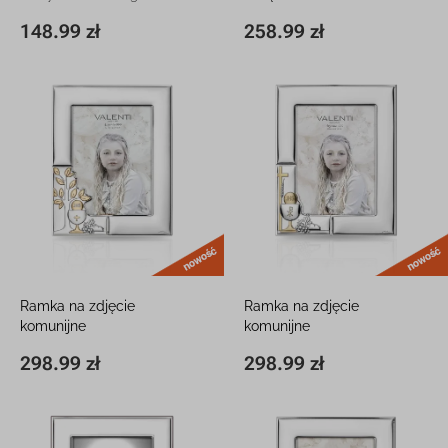
Pamiątka ślubna z grawerem
148.99 zł
258.99 zł
18,2 x 22,8 cm
148.99 zł
18,2 x 23,2 cm
258.99 zł
nowość
Ramka na zdjęcie
Ramka na zdjęcie
komunijne
komunijne
Srebrna pamiątka Komunii Św.
Srebrna pamiątka I Komunii z
298.99 zł
298.99 zł
20 x 25 cm
298.99 zł
20 x 25 cm
298.99 zł
z grawerem
grawerem