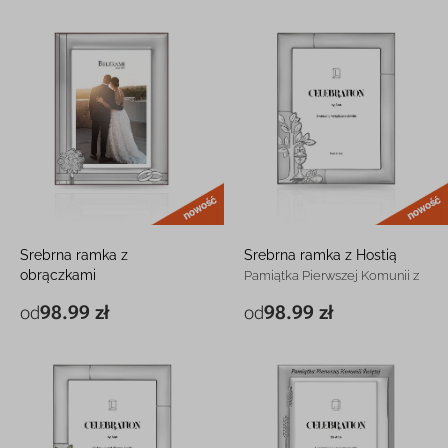
nowość
Srebrna ramka z
Srebrna ramka z Hostią
obrączkami
Pamiątka Pierwszej Komunii z
Pamiątka na ślub i rocznicę z
grawerem
98.99 zł
98.99 zł
od
od
13,8 x 18,7 cm
98.99 zł
13,8 x 18,7 cm
98.99 zł
grawerem
18,2 x 23,1 cm
128.99 zł
18,2 x 23,1 cm
128.99 zł
18,2 x 23,1 cm
198.99 zł