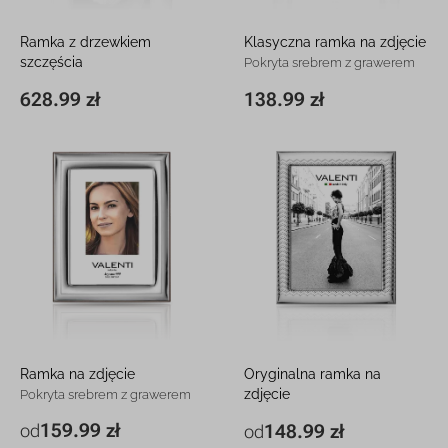
Ramka z drzewkiem
Klasyczna ramka na zdjęcie
szczęścia
Pokryta srebrem z grawerem
Pamiątka ślubna z grawerem z
138.99 zł
628.99 zł
14 x 18 cm
138.99 zł
27 x 33 cm
628.99 zł
grawerem
Ramka na zdjęcie
Oryginalna ramka na
zdjęcie
Pokryta srebrem z grawerem
Pokryta srebrem z grawerem
159.99 zł
148.99 zł
od
od
13,1 x 17,3 cm
159.99 zł
13 x 17,8 cm
148.99 zł