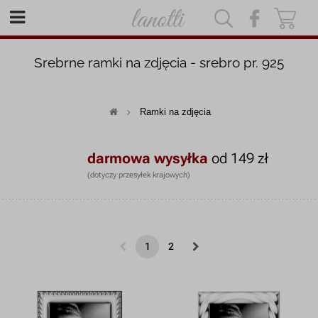
|
|
Srebrne ramki na zdjęcia - srebro pr. 925
Ramki na zdjęcia
darmowa wysyłka
od 149 zł
(dotyczy przesyłek krajowych)
1
2