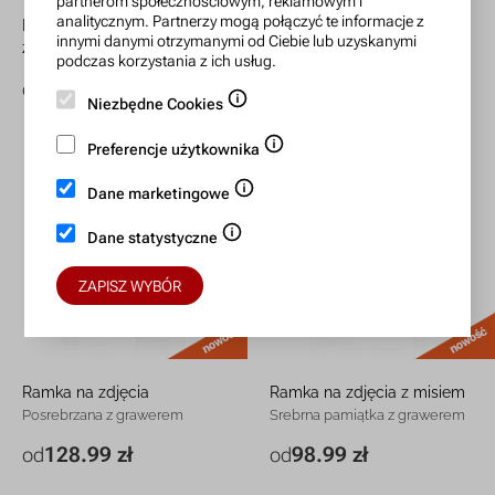
partnerom społecznościowym, reklamowym i
analitycznym. Partnerzy mogą połączyć te informacje z
Ramka komunijna z Hostią
Srebrna ramka z
innymi danymi otrzymanymi od Ciebie lub uzyskanymi
ze złoceniami
obrączkami
podczas korzystania z ich usług.
Pamiątka I Komunii Św. z
Z drzewkiem szczęścia z
108.99 zł
258.99 zł
od
od
13,8 x 18,7 cm
108.99 zł
16,8 x 20,7
258.99 zł
grawerem
grawerem
Niezbędne Cookies
18,3 x 23 cm
144.99 zł
cm
20,4 x 25,4
328.99 zł
-8%
cm
Preferencje użytkownika
Dane marketingowe
Dane statystyczne
ZAPISZ WYBÓR
nowość
Ramka na zdjęcia
Ramka na zdjęcia z misiem
Posrebrzana z grawerem
Srebrna pamiątka z grawerem
128.99 zł
98.99 zł
od
od
13 x 18 cm
128.99 zł
13,8 x 18,7 cm
98.99 zł
16 x 21 cm
178.99 zł
18,2 x 23,1 cm
128.99 zł