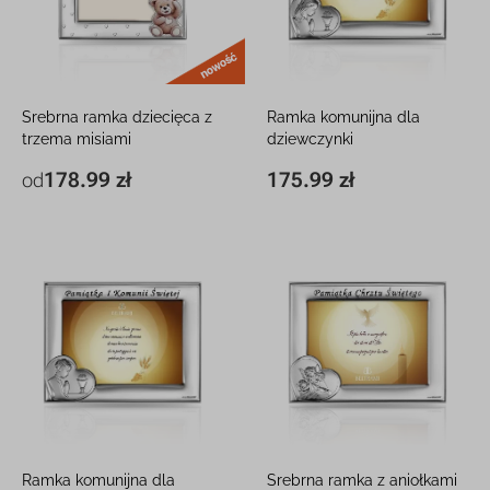
nowość
Srebrna ramka dziecięca z
Ramka komunijna dla
trzema misiami
dziewczynki
Uroczy prezent dla dziecka z
Srebrna ramka na zdjęcia z
178.99 zł
175.99 zł
od
13 x 18 cm
178.99 zł
13 x 17 cm
175.99 zł
grawerem
grawerem
18 x 23 cm
278.99 zł
Ramka komunijna dla
Srebrna ramka z aniołkami