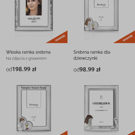
nowość
Włoska ramka srebrna
Srebrna ramka dla
dziewczynki
Na zdjęcia z grawerem
Pamiątka I Komunii Św. z
198.99 zł
98.99 zł
od
od
14,1 x 19,5 cm
198.99 zł
13,8 x 18,7 cm
98.99 zł
grawerem
19,8 x 24,8 cm
298.99 zł
18,2 x 23,1 cm
118.99 zł
25,8 x 31,1 cm
398.99 zł
nowość