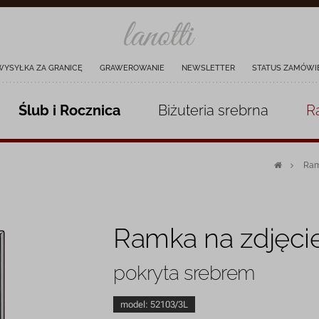
WYSYŁKA ZA GRANICĘ
GRAWEROWANIE
NEWSLETTER
STATUS ZAMÓWI
Ślub i Rocznica
Biżuteria
srebrna
R
Ram
Ramka na zdjęci
pokryta srebrem
model:
52103/3L