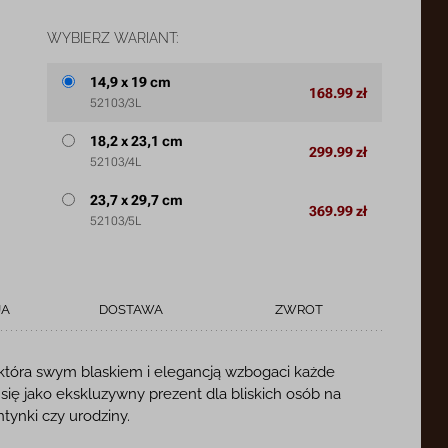
WYBIERZ WARIANT:
14,9 x 19 cm
168.99 zł
52103/3L
18,2 x 23,1 cm
299.99 zł
52103/4L
23,7 x 29,7 cm
369.99 zł
52103/5L
JA
DOSTAWA
ZWROT
 która swym blaskiem i elegancją wzbogaci każde
ię jako ekskluzywny prezent dla bliskich osób na
ntynki czy urodziny.