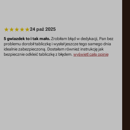
24 paź 2025
5 gwiazdek to i tak mało.
Zrobiłam błąd w dedykacji, Pan bez
problemu dorobił tabliczkę i wysłał jeszcze tego samego dnia
idealnie zabezpieczoną. Dostałam również instrukcję jak
bezpiecznie odkleić tabliczkę z błędem.
wyświetl całą opinię