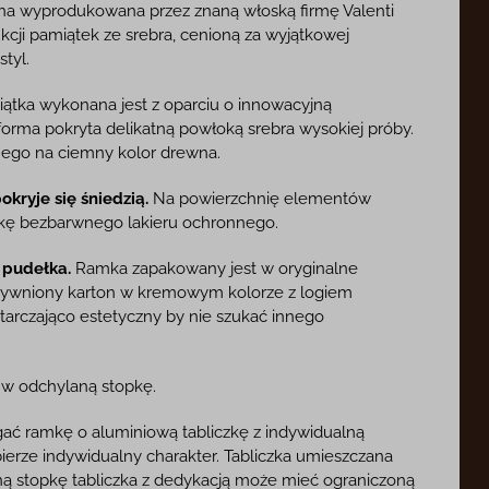
a wyprodukowana przez znaną włoską firmę Valenti
cji pamiątek ze srebra, cenioną za wyjątkowej
tyl.
ątka wykonana jest z oparciu o innowacyjną
forma pokryta delikatną powłoką srebra wysokiej próby.
nego na ciemny kolor drewna.
kryje się śniedzią.
Na powierzchnię elementów
okę bezbarwnego lakieru ochronnego.
 pudełka.
Ramka zapakowany jest w oryginalne
sztywniony karton w kremowym kolorze z logiem
starczająco estetyczny by nie szukać innego
 odchylaną stopkę.
ć ramkę o aluminiową tabliczkę z indywidualną
bierze indywidualny charakter. Tabliczka umieszczana
laną stopkę tabliczka z dedykacją może mieć ograniczoną