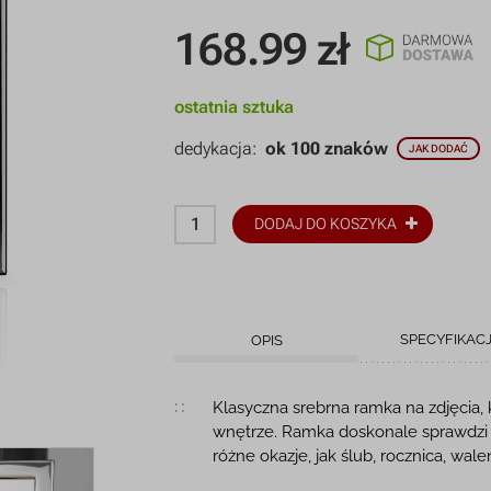
168.99
zł
ostatnia sztuka
dedykacja:
ok 100 znaków
JAK DODAĆ
DODAJ DO KOSZYKA
SPECYFIKAC
OPIS
Opis produktu
Klasyczna srebrna ramka na zdjęcia,
wnętrze. Ramka doskonale sprawdzi s
różne okazje, jak ślub, rocznica, wale