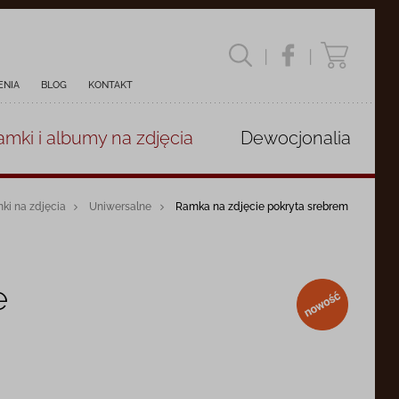
|
|
ENIA
BLOG
KONTAKT
amki i albumy
na zdjęcia
Dewocjonalia
ki na zdjęcia
Uniwersalne
Ramka na zdjęcie pokryta srebrem
e
nowość