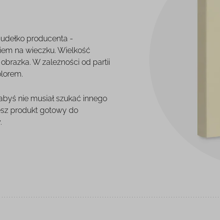
pudełko producenta -
iem na wieczku. Wielkość
brazka. W zależności od partii
olorem.
 abyś nie musiał szukać innego
esz produkt gotowy do
.