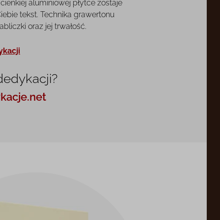
cienkiej aluminiowej płytce zostaje
ebie tekst. Technika grawertonu
liczki oraz jej trwałość.
ykacji
dedykacji?
kacje.net