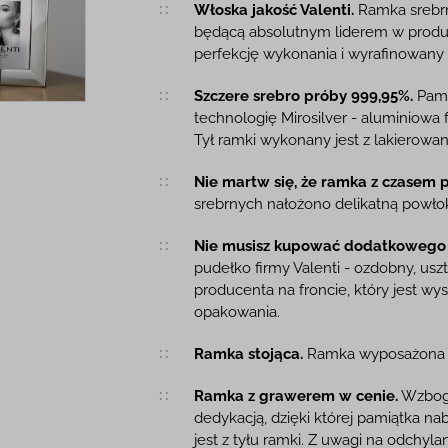
Włoska jakość Valenti.
Ramka srebrn
będącą absolutnym liderem w produk
perfekcję wykonania i wyrafinowany s
Szczere srebro próby 999,95%.
Pami
technologię Mirosilver - aluminiowa 
Tył ramki wykonany jest z lakierowa
Nie martw się, że ramka z czasem po
srebrnych nałożono delikatną powł
Nie musisz kupować dodatkowego
pudełko firmy Valenti - ozdobny, u
producenta na froncie, który jest wy
opakowania.
Ramka stojąca.
Ramka wyposażona w
Ramka z grawerem w cenie.
Wzboga
dedykacją, dzięki której pamiątka na
jest z tyłu ramki. Z uwagi na odchy