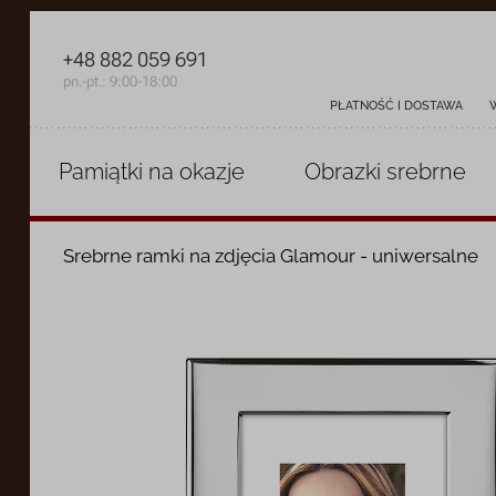
+48 882 059 691
pn.-pt.: 9:00-18:00
PŁATNOŚĆ I DOSTAWA
Pamiątki
na okazje
Obrazki
srebrne
Srebrne ramki na zdjęcia Glamour - uniwersalne