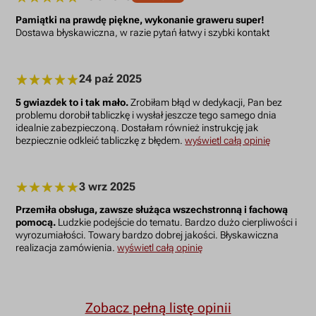
Pamiątki na prawdę piękne, wykonanie graweru super!
Dostawa błyskawiczna, w razie pytań łatwy i szybki kontakt
24 paź 2025
5 gwiazdek to i tak mało.
Zrobiłam błąd w dedykacji, Pan bez
problemu dorobił tabliczkę i wysłał jeszcze tego samego dnia
idealnie zabezpieczoną. Dostałam również instrukcję jak
bezpiecznie odkleić tabliczkę z błędem.
wyświetl całą opinię
3 wrz 2025
Przemiła obsługa, zawsze służąca wszechstronną i fachową
pomocą.
Ludzkie podejście do tematu. Bardzo dużo cierpliwości i
wyrozumiałości. Towary bardzo dobrej jakości. Błyskawiczna
realizacja zamówienia.
wyświetl całą opinię
Zobacz pełną listę opinii