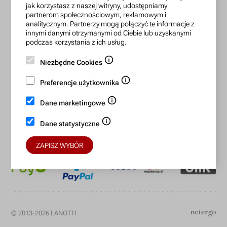
zamowienia@lanotti.com
jak korzystasz z naszej witryny, udostępniamy
partnerom społecznościowym, reklamowym i
analitycznym. Partnerzy mogą połączyć te informacje z
Pisząc w sprawie swojego zamówienia podaj w tytule
innymi danymi otrzymanymi od Ciebie lub uzyskanymi
wiadomości numer, który otrzymałeś w potwierdzeniu.
podczas korzystania z ich usług.
Niezbędne Cookies
Konto bankowe:
Preferencje użytkownika
15 1140 2004 0000 3702 7470 6466
Dane marketingowe
BIC/SWIFT: BREXPLPWMBK
Dane statystyczne
Bezpieczne płatności:
ZAPISZ WYBÓR
© 2013-2026 LANOTTI