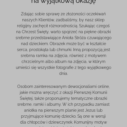
na wyjątkową okazję
Zdając sobie sprawę ze złożoności oczekiwań
naszych Klientów, zadbaliśmy, by nasz sklep
religijny zachęcił różnorodnością. Szukając czegoś
na Chrzest Święty, warto spojrzeć na piękne obrazki
srebrne przedstawiające Anioła Stróża czuwającego
nad dzieckiem. Obrazek może być w kształcie
serca, prostokąta lub chmurki. Inną propozycją jest
srebrna ramka na zdjęcia, również z motywem
chrzcielnym albo album na zdjęcia, w którym
umieści się wszystkie fotografie z tego wyjątkowego
dnia.
Osobom zainteresowanym dewocjonaliami online,
jakie można wręczyć z okazji Pierwszej Komunii
Świętej, także proponujemy tematyczne obrazki
srebrne, ramki i albumy. W ich przypadku zamiast
aniołka na pierwszym planie jest Jezus lub
przyjmujące komunię dziecko. Są one w wersji
dla chłopców i dziewczynek. Komunijny motyw