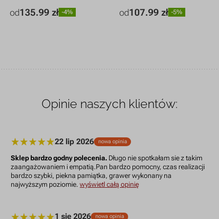
135.99 zł
107.99 zł
od
od
-4%
-5%
6 x 12 cm
135.99 zł
-4%
8 x 7,3 cm
107.99 zł
-5%
9 x 18 cm
222.99 zł
-5%
11 x 9,6 cm
142.99 zł
-4%
12 x 24 cm
346.99 zł
-4%
15,5 x 14 cm
228.99 zł
-4%
18 x 36 cm
697.99 zł
-5%
20 x 18 cm
338.99 zł
-5%
Opinie naszych klientów:
22 lip 2026
nowa opinia
Sklep bardzo godny polecenia.
Długo nie spotkałam sie z takim
zaangażowaniem i empatią.Pan bardzo pomocny, czas realizacji
bardzo szybki, piekna pamiątka, grawer wykonany na
najwyższym poziomie.
wyświetl całą opinię
1 sie 2026
nowa opinia