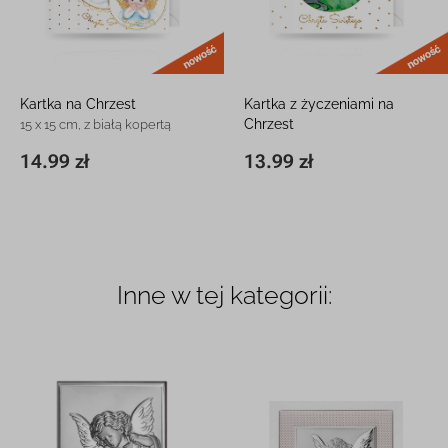
nowość
Kartka na Chrzest
Kartka z życzeniami na
Chrzest
15 x 15 cm, z białą kopertą
15 x 15 cm, z białą kopertą
14.99 zł
13.99 zł
15 x 15 cm
14.99 zł
15 x 15 cm
13.99 zł
Inne w tej kategorii: