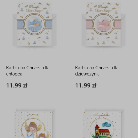
Kartka na Chrzest dla
Kartka na Chrzest dla
chłopca
dziewczynki
12 x 16 cm, z kieszonką
12 x 16 cm, z kieszonką
11.99 zł
11.99 zł
11,8 x 16,3 cm
11.99 zł
11,8 x 16,3 cm
11.99 zł