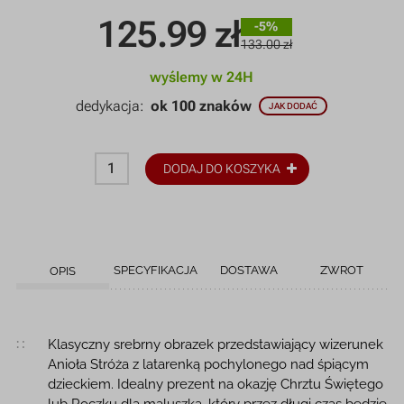
125.99
zł
-5%
133.00 zł
wyślemy w 24H
dedykacja:
ok 100 znaków
JAK DODAĆ
DODAJ DO KOSZYKA
SPECYFIKACJA
DOSTAWA
ZWROT
OPIS
Opis produktu
Klasyczny srebrny obrazek przedstawiający wizerunek
Anioła Stróża z latarenką pochylonego nad śpiącym
dzieckiem. Idealny prezent na okazję Chrztu Świętego
lub Roczku dla maluszka, który przez długi czas będzie