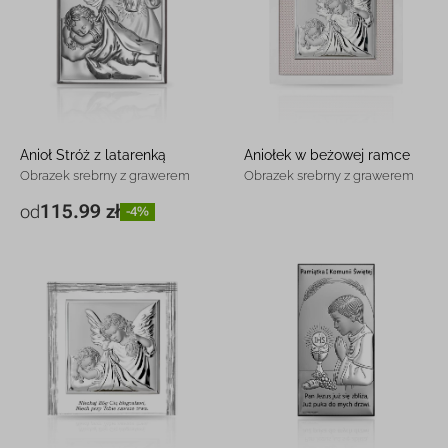
Anioł Stróż z latarenką
Aniołek w beżowej ramce
Obrazek srebrny z grawerem
Obrazek srebrny z grawerem
115.99 zł
od
-4%
6 x 9 cm
115.99 zł
-4%
9 x 13 cm
188.99 zł
-5%