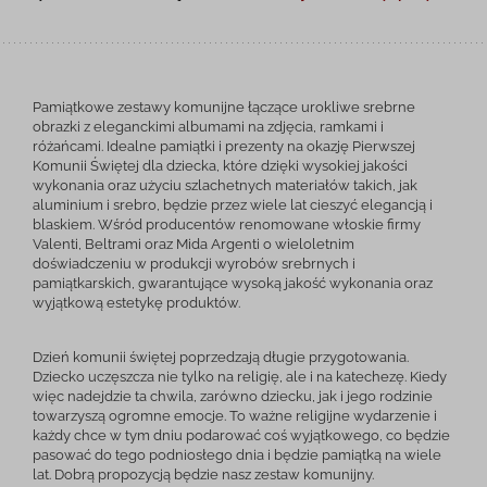
Pamiątkowe zestawy komunijne łączące urokliwe srebrne
obrazki z eleganckimi albumami na zdjęcia, ramkami i
różańcami. Idealne pamiątki i prezenty na okazję Pierwszej
Komunii Świętej dla dziecka,
które dzięki wysokiej jakości
wykonania oraz użyciu szlachetnych materiałów takich, jak
aluminium i srebro, będzie przez wiele lat cieszyć elegancją i
blaskiem.
Wśród producentów renomowane włoskie firmy
Valenti, Beltrami oraz Mida Argenti o wieloletnim
doświadczeniu w produkcji wyrobów srebrnych i
pamiątkarskich, gwarantujące wysoką jakość wykonania oraz
wyjątkową estetykę produktów.
Dzień komunii świętej poprzedzają długie przygotowania.
Dziecko uczęszcza nie tylko na religię, ale i na katechezę. Kiedy
więc nadejdzie ta chwila, zarówno dziecku, jak i jego rodzinie
towarzyszą ogromne emocje. To ważne religijne wydarzenie i
każdy chce w tym dniu podarować coś wyjątkowego, co będzie
pasować do tego podniosłego dnia i będzie pamiątką na wiele
lat. Dobrą propozycją będzie nasz zestaw komunijny.