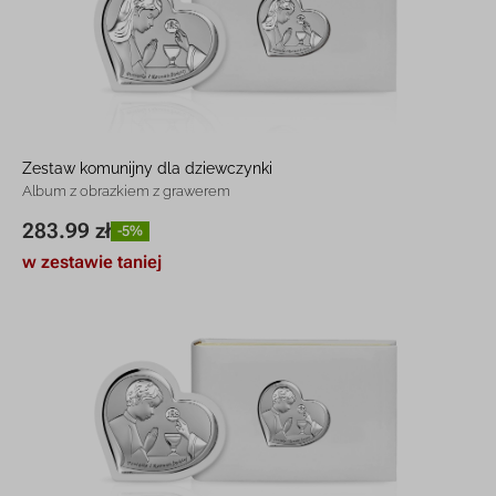
Zestaw komunijny dla dziewczynki
Album z obrazkiem z grawerem
283.99 zł
-5%
w zestawie taniej
15,9 x 22 cm | 13,8 x 12 cm
283.99 zł
-5%