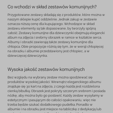
Co wchodzi w skład zestawów komunijnych?
Przygotowane zestawy składają się z produktów, które można w
naszym sklepie kupić oddzielnie. Jednak zakup w zestawie
oznacza niższą cenę dla kupującego. Wchodzące w skład
zestawu elementy są tak dopasowane, by tworzyły spójną
całość. Zestawy komunijne dla dziewczynki obejmują elegancki
album na zdjęcia i srebrny obrazek w ramce w kształcie serca.
Albumy i obrazki zawierają także zestawy komunijne dla
chłopca. Obie propozycje różnią się tym, że w wersji chłopięcej
na obrazku i albumie przedstawiony jest chłopiec, a w
dziewczęcej dziewczynka.
Wysoka jakość zestawów komunijnych
Bez względu na wybrany zestaw można spodziewać się
produktów wysokiej jakości. Wewnątrz eleganckiego albumu
znajduje się 30 kart na zdjęcia, z czego każda jest rozdzielona
cienką bibułką. Obrazek jest pokryty szczerym srebrem i posiada
nóżkę, aby można było go postawić. Każdy zestaw wysyłamy w
estetycznym i pasującym do całości opakowaniu, więc nie
trzeba będzie szukać dodatkowego pudełka. Ponadto w
albumie i na obrazku jest miejsce na tabliczkę z dedykacją lub