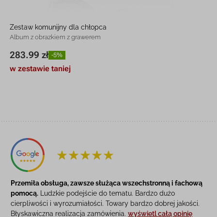
Zestaw komunijny dla chłopca
Album z obrazkiem z grawerem
283.99 zł
-5%
w zestawie taniej
15,9 x 22 cm | 13,8 x 12 cm
283.99 zł
-5%
Przemiła obsługa, zawsze służąca wszechstronną i fachową
pomocą.
Ludzkie podejście do tematu. Bardzo dużo
cierpliwości i wyrozumiałości. Towary bardzo dobrej jakości.
Błyskawiczna realizacja zamówienia.
wyświetl całą opinię