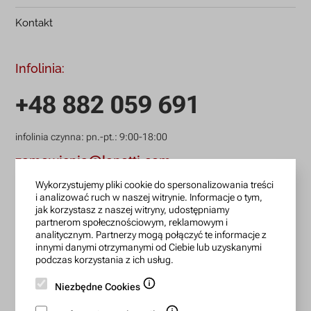
Kontakt
Infolinia:
+48 882 059 691
infolinia czynna: pn.-pt.: 9:00-18:00
zamowienia@lanotti.com
Wykorzystujemy pliki cookie do spersonalizowania treści
Pisząc w sprawie swojego zamówienia podaj w tytule
i analizować ruch w naszej witrynie. Informacje o tym,
wiadomości numer, który otrzymałeś w potwierdzeniu.
jak korzystasz z naszej witryny, udostępniamy
partnerom społecznościowym, reklamowym i
analitycznym. Partnerzy mogą połączyć te informacje z
Konto bankowe:
innymi danymi otrzymanymi od Ciebie lub uzyskanymi
podczas korzystania z ich usług.
15 1140 2004 0000 3702 7470 6466
Niezbędne Cookies
BIC/SWIFT: BREXPLPWMBK