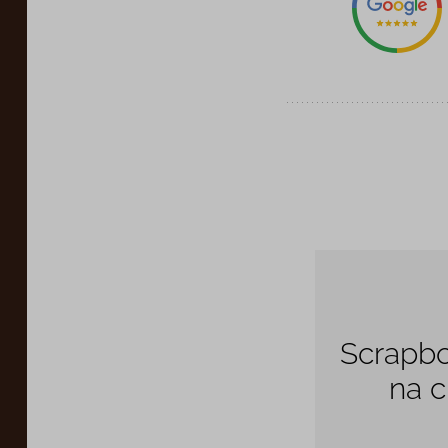
Scrapb
na c