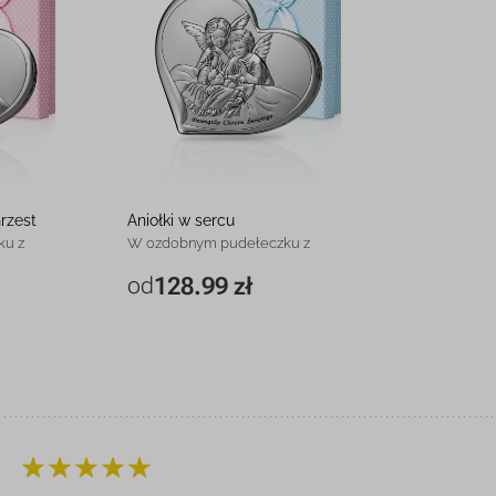
rzest
Aniołki w sercu
ku z
W ozdobnym pudełeczku z
grawerem
od
128.99 zł
128.99 zł
8 x 7,3 cm Niebieski
128.99 zł
128.99 zł
8 x 7,3 cm Różowy
128.99 zł