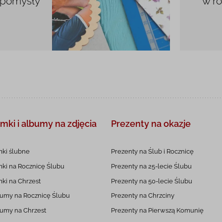
pomysły
w ró
mki i albumy
na zdjęcia
Prezenty na okazje
ki ślubne
Prezenty na Ślub i Rocznicę
ki na Rocznicę
Ślubu
Prezenty na 25-lecie
Ślubu
ki na Chrzest
Prezenty na 50-lecie
Ślubu
umy na Rocznicę
Ślubu
Prezenty na Chrzciny
umy na Chrzest
Prezenty na
Pierwszą
Komunię