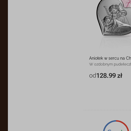
Aniołek w sercu na Ch
W ozdobnym pudełecz
grawerem
od
128.99 zł
8 x 7,3 cm Różowy
8 x 7,3 cm Niebieski