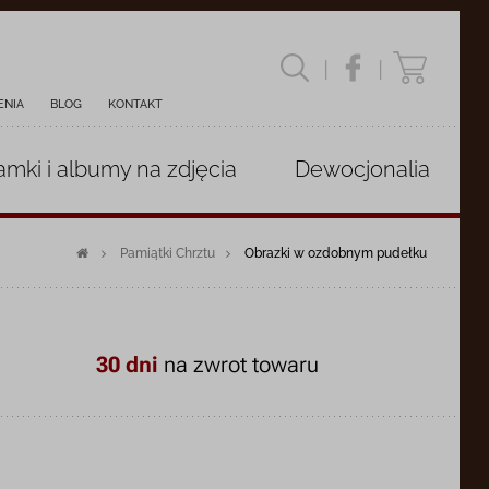
|
|
ENIA
BLOG
KONTAKT
amki i albumy
na zdjęcia
Dewocjonalia
Pamiątki Chrztu
Obrazki w ozdobnym pudełku
30 dni
na zwrot towaru