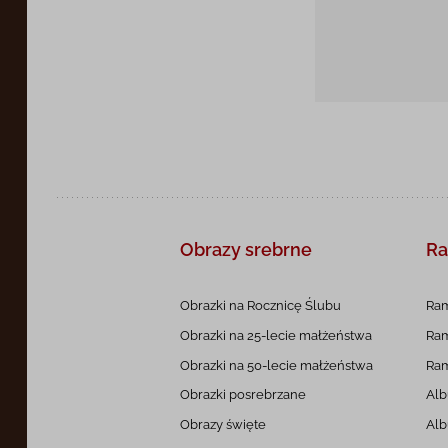
Obrazy srebrne
Ra
Obrazki na Rocznicę
Ślubu
Ram
Obrazki na 25-lecie
małżeństwa
Ram
Obrazki na 50-lecie
małżeństwa
Ram
Obrazki posrebrzane
Alb
Obrazy święte
Alb