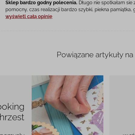
Sklep bardzo godny polecenia.
Długo nie spotkałam sie 
pomocny, czas realizacji bardzo szybki, piekna pamiątka
wyświetl całą opinię
Powiązane artykuły na 
ooking
hrzest