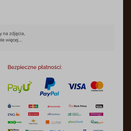
 na zdjęcia,
le więcej...
Bezpieczne płatności: