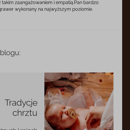
z takim zaangażowaniem i empatią.Pan bardzo
, grawer wykonany na najwyższym poziomie.
blogu:
Tradycje
chrztu