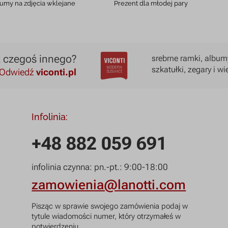
umy na zdjęcia
wklejane
Prezent dla młodej pary
 czegoś innego?
srebrne ramki, albumy
szkatułki, zegary i wie
Odwiedź
viconti.pl
Infolinia:
+48 882 059 691
infolinia czynna: pn.-pt.: 9:00-18:00
zamowienia@lanotti.com
Pisząc w sprawie swojego zamówienia podaj w
tytule wiadomości numer, który otrzymałeś w
potwierdzeniu.