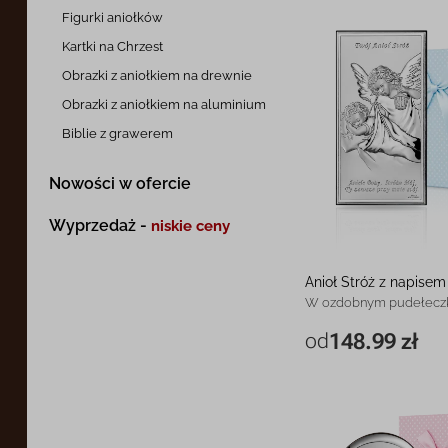
Figurki aniołków
Kartki na Chrzest
Obrazki z aniołkiem na drewnie
Obrazki z aniołkiem na aluminium
Biblie z grawerem
Nowości w ofercie
Wyprzedaż -
niskie ceny
Anioł Stróż z napisem
W ozdobnym pudełecz
grawerem
od
148.99 zł
6,5 x 11 cm Niebieski
6,5 x 11 cm Różowy