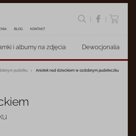
|
|
ENIA
BLOG
KONTAKT
amki i albumy
na zdjęcia
Dewocjonalia
zdobnym pudełku
Aniołek nad dzieckiem w ozdobnym pudełeczku
eckiem
ku