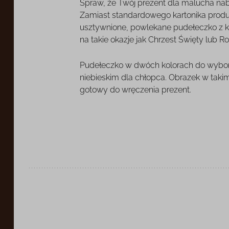
Spraw, że Twój prezent dla malucha nab
Zamiast standardowego kartonika prod
usztywnione, powlekane pudełeczko z ko
na takie okazje jak Chrzest Święty lub R
Pudełeczko w dwóch kolorach do wybor
niebieskim dla chłopca. Obrazek w taki
gotowy do wręczenia prezent.