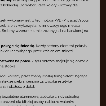
z kokardką. Do wyboru dwa kolory - różowy dla
zek wykonany jest w technologii PVD (Physical Vapour
 srebra przy wykorzystaniu innowacyjnego metalu
 Srebrny wizerunek umieszczony jest na barwionej na
pokryje się śniedzią.
Każdy srebrny element pokryty
akieru chroniącego przed działaniem śniedzi.
ostawisz na półce.
Z tyłu obrazka znajduje się otwór, a
na stopka.
odukowany przez znaną włoską firmę Valenti będącą
iątek ze srebra, cenioną za wysoką estetykę
ia i dbałość o detal.
 bezpłatnie aluminiową tabliczkę z indywidualną
o prezent dla bliskiej osoby, nabierze walorów