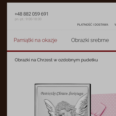
+48 882 059 691
pn.-pt.: 9:00-18:00
PŁATNOŚĆ I DOSTAWA
Pamiątki
na okazje
Obrazki
srebrne
Obrazki na Chrzest w ozdobnym pudełku