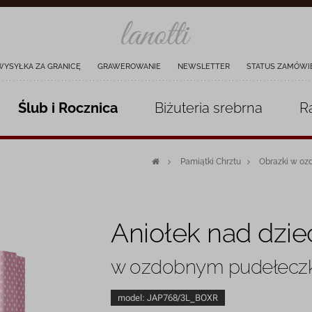
WYSYŁKA ZA GRANICĘ
GRAWEROWANIE
NEWSLETTER
STATUS ZAMÓWI
Ślub i Rocznica
Biżuteria
srebrna
R
Pamiątki Chrztu
Obrazki w o
Aniołek nad dzi
w ozdobnym pudełecz
model:
JAP768/3L_BOXR