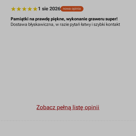
1 sie 2026
nowa opinia
Pamiątki na prawdę piękne, wykonanie graweru super!
Dostawa błyskawiczna, w razie pytań łatwy i szybki kontakt
Zobacz pełną listę opinii