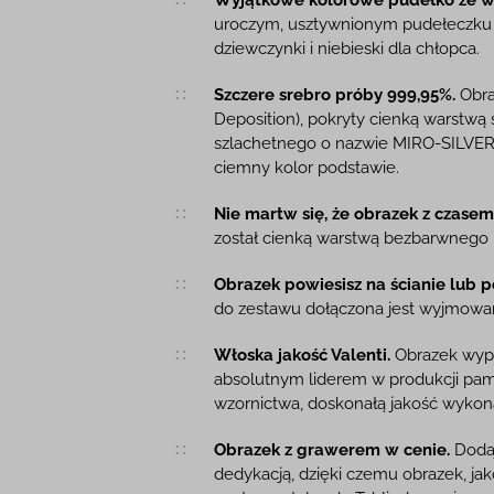
uroczym, usztywnionym pudełeczku 
dziewczynki i niebieski dla chłopca.
Szczere srebro próby 999,95%.
Obra
Deposition), pokryty cienką warstwą
szlachetnego o nazwie MIRO-SILVER.
ciemny kolor podstawie.
Nie martw się, że obrazek z czasem 
został cienką warstwą bezbarwnego l
Obrazek powiesisz na ścianie lub p
do zestawu dołączona jest wyjmowa
Włoska jakość Valenti.
Obrazek wypr
absolutnym liderem w produkcji pam
wzornictwa, doskonałą jakość wykonan
Obrazek z grawerem w cenie.
Dodaj
dedykacją, dzięki czemu obrazek, jak