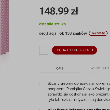
148.99
zł
ostatnia sztuka
dedykacja:
ok 150 znaków
JAK DODAĆ
DODAJ DO KOSZYKA
SPECYFIKAC
OPIS
Opis produktu
Śliczny srebrny obrazek z aniołkiem 
podpisem "Pamiątka Chrztu Święteg
sprawdzi się doskonale jako prezent
tyłu tabliczka z indywidualną dedy
Wyjątkowe kolorowe pudełko ze w