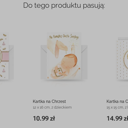
Do tego produktu pasują:
Kartka na Chrzest
Kartka na 
12 x 16 cm, z dzieckiem
15 x 15 cm, z
10.99 zł
14.99 z
11,8 x 16,3 cm
10.99 zł
15 x 15 cm
11.99 zł