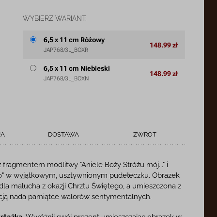
WYBIERZ WARIANT:
6,5 x 11 cm Różowy
148.99 zł
JAP768/3L_BOXR
6,5 x 11 cm Niebieski
148.99 zł
JAP768/3L_BOXN
JA
DOSTAWA
ZWROT
z fragmentem modlitwy "Aniele Boży Stróżu mój..." i
o" w wyjątkowym, usztywnionym pudełeczku. Obrazek
 dla malucha z okazji Chrztu Świętego, a umieszczona z
kacją nada pamiątce walorów sentymentalnych.
stążką.
Wyróżnij swój prezent umieszczając obrazek w