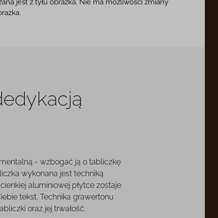
ana jest z tyłu obrazka. Nie ma możliwości zmiany
brazka.
 dedykacją
mentalną - wzbogać ją o tabliczkę
liczka wykonana jest techniką
cienkiej aluminiowej płytce zostaje
ebie tekst. Technika grawertonu
liczki oraz jej trwałość.