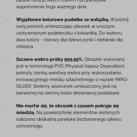
będzie cieszył swym czarem i przywoływał
wspomnienie tego ważnego dnia.
Wyjątkowe kolorowe pudełko ze wstążką.
Wyróżnij
swój prezent umieszczając obrazek w uroczym,
usztywnionym pudełeczku z kokardką. Do wyboru
dwa kolory - różowy dla dziewczynki i niebieski dla
chłopca.
Szczere srebro próby 999,95%.
Obrazek wykonany
jest w technologii PVD (Physical Vapour Deposition),
pokryty cienką warstwą srebra przy wykorzystaniu
innowacyjnego metalu szlachetnego o nazwie MIRO-
SILVER. Srebrny wizerunek umieszczony jest na
barwionej na ciemny kolor drewnianej podstawie.
Nie martw się, że obrazek z czasem pokryje się
śniedzią.
Na powierzchnię elementów srebrnych
nałożono delikatną powłokę bezbarwnego lakieru
ochronnego.