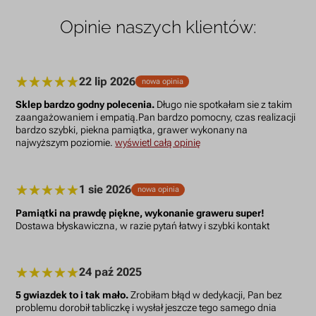
Opinie naszych klientów:
22 lip 2026
nowa opinia
Sklep bardzo godny polecenia.
Długo nie spotkałam sie z takim
zaangażowaniem i empatią.Pan bardzo pomocny, czas realizacji
bardzo szybki, piekna pamiątka, grawer wykonany na
najwyższym poziomie.
wyświetl całą opinię
1 sie 2026
nowa opinia
Pamiątki na prawdę piękne, wykonanie graweru super!
Dostawa błyskawiczna, w razie pytań łatwy i szybki kontakt
24 paź 2025
5 gwiazdek to i tak mało.
Zrobiłam błąd w dedykacji, Pan bez
problemu dorobił tabliczkę i wysłał jeszcze tego samego dnia