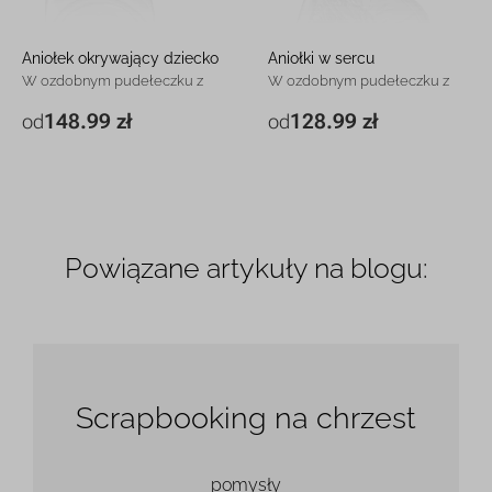
Aniołek okrywający dziecko
Aniołki w sercu
W ozdobnym pudełeczku z
W ozdobnym pudełeczku z
grawerem
grawerem
148.99 zł
128.99 zł
od
od
7,5 x 10 cm Różowy
148.99 zł
8 x 7,3 cm Niebieski
128.99 zł
7,5 x 10 cm Niebieski
148.99 zł
8 x 7,3 cm Różowy
128.99 zł
Powiązane artykuły na blogu:
Scrapbooking na chrzest
pomysły