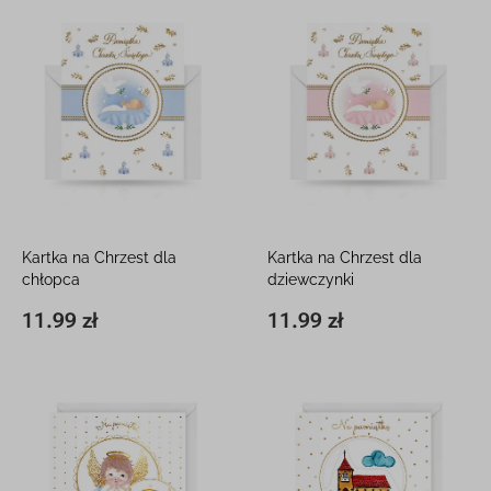
Kartka na Chrzest dla
Kartka na Chrzest dla
chłopca
dziewczynki
12 x 16 cm, z kieszonką
12 x 16 cm, z kieszonką
11.99 zł
11.99 zł
11,8 x 16,3 cm
11.99 zł
11,8 x 16,3 cm
11.99 zł