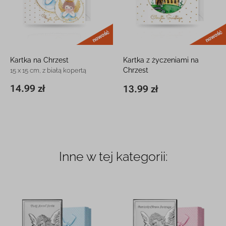
nowość
Kartka na Chrzest
Kartka z życzeniami na
Chrzest
15 x 15 cm, z białą kopertą
15 x 15 cm, z białą kopertą
14.99 zł
13.99 zł
15 x 15 cm
14.99 zł
15 x 15 cm
13.99 zł
Inne w tej kategorii: