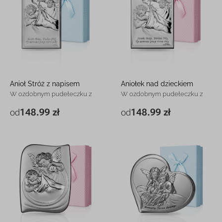
Anioł Stróż z napisem
Aniołek nad dzieckiem
W ozdobnym pudełeczku z
W ozdobnym pudełeczku z
grawerem
grawerem
148.99 zł
148.99 zł
od
od
6,5 x 11 cm Niebieski
148.99 zł
6,5 x 11 cm Różowy
148.99 zł
6,5 x 11 cm Różowy
148.99 zł
6,5 x 11 cm Niebieski
148.99 zł