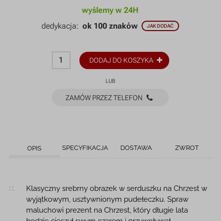
wyślemy w 24H
dedykacja:
ok 100 znaków
JAK DODAĆ
DODAJ DO KOSZYKA
LUB
ZAMÓW PRZEZ TELEFON
SPECYFIKACJA
DOSTAWA
ZWROT
OPIS
Opis produktu
Klasyczny srebrny obrazek w serduszku na Chrzest w
wyjątkowym, usztywnionym pudełeczku. Spraw
maluchowi prezent na Chrzest, który długie lata