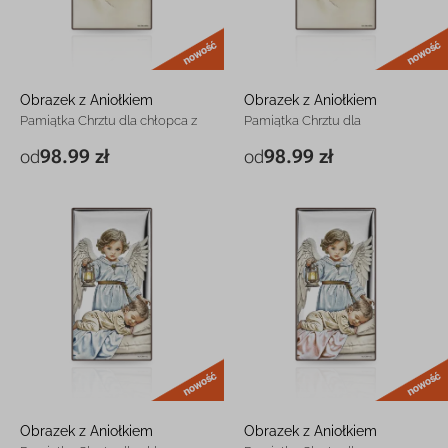
nowość
Obrazek z Aniołkiem
Obrazek z Aniołkiem
Pamiątka Chrztu dla chłopca z
Pamiątka Chrztu dla
grawerem
dziewczynki z grawerem
98.99 zł
98.99 zł
od
od
6 x 12 cm
98.99 zł
6 x 12 cm
98.99 zł
9 x 18 cm
138.99 zł
9 x 18 cm
138.99 zł
12 x 24 cm
188.99 zł
12 x 24 cm
188.99 zł
nowość
Obrazek z Aniołkiem
Obrazek z Aniołkiem