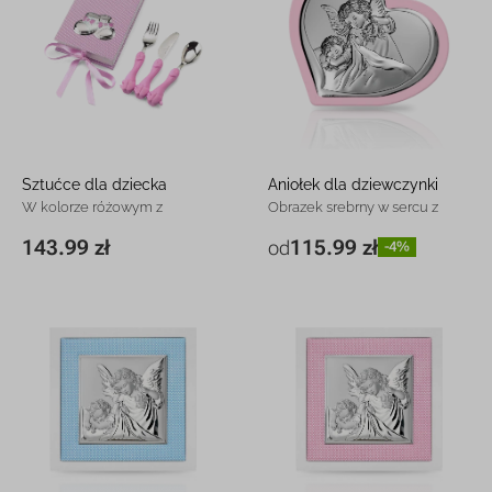
Sztućce dla dziecka
Aniołek dla dziewczynki
W kolorze różowym z
Obrazek srebrny w sercu z
grawerem
grawerem
143.99 zł
115.99 zł
od
-4%
11 x 17x 3,5 cm
143.99 zł
10 x 9 cm
115.99 zł
-4%
13,8 x 12 cm
157.99 zł
-4%