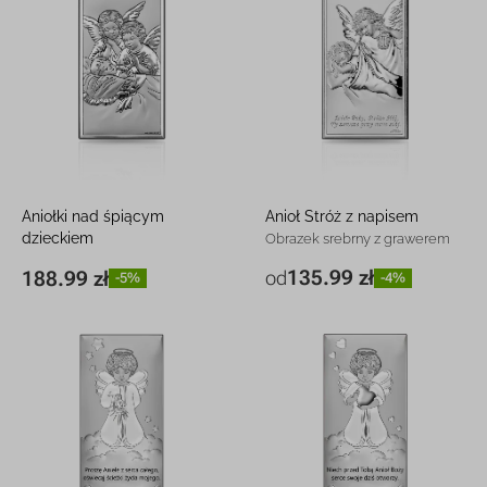
Aniołki nad śpiącym
Anioł Stróż z napisem
dzieckiem
Obrazek srebrny z grawerem
Obrazek srebrny z grawerem
135.99 zł
188.99 zł
od
-4%
-5%
6,5 x 11 cm
135.99 zł
-4%
9 x 18 cm
188.99 zł
-5%
9 x 17 cm
169.99 zł
-5%