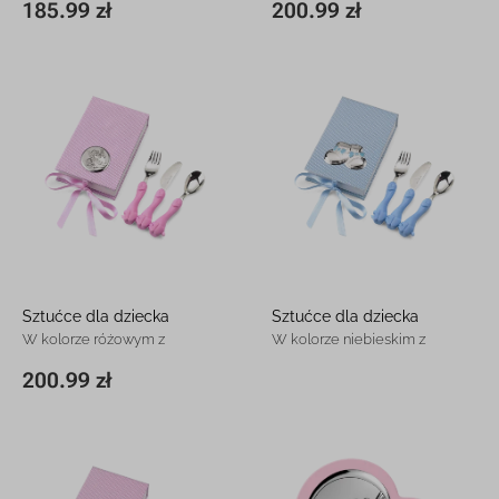
185.99 zł
200.99 zł
8 x 8 x 11,5 cm
185.99 zł
11 x 17x 3,5 cm
200.99 zł
Sztućce dla dziecka
Sztućce dla dziecka
W kolorze różowym z
W kolorze niebieskim z
grawerem
grawerem
200.99 zł
11 x 17x 3,5 cm
200.99 zł