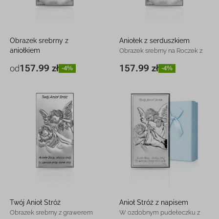
Obrazek srebrny z
Aniołek z serduszkiem
aniołkiem
Obrazek srebrny na Roczek z
Pamiątka Chrztu z grawerem
grawerem
157.99 zł
157.99 zł
od
-4%
-4%
7 x 14 cm
157.99 zł
-4%
7 x 14 cm
157.99 zł
-4%
10 x 20 cm
236.99 zł
-4%
Twój Anioł Stróż
Anioł Stróż z napisem
Obrazek srebrny z grawerem
W ozdobnym pudełeczku z