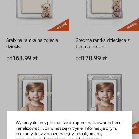
nowość
Srebrna ramka na zdjęcie
Srebrna ramka dziecięca z
dziecka
trzema misiami
Z uroczym misiem z grawerem
Uroczy prezent dla dziecka z
168.99 zł
178.99 zł
od
od
13 x 18 cm
168.99 zł
13 x 18 cm
178.99 zł
grawerem
18 x 23 cm
268.99 zł
18 x 23 cm
278.99 zł
Wykorzystujemy pliki cookie do spersonalizowania treści
nowość
i analizować ruch w naszej witrynie. Informacje o tym,
jak korzystasz z naszej witryny, udostępniamy