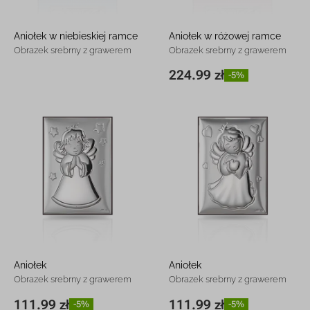
Aniołek w niebieskiej ramce
Aniołek w różowej ramce
Obrazek srebrny z grawerem
Obrazek srebrny z grawerem
224.99 zł
-5%
14 x 14 cm
224.99 zł
-5%
Aniołek
Aniołek
Obrazek srebrny z grawerem
Obrazek srebrny z grawerem
111.99 zł
111.99 zł
-5%
-5%
6 x 9 cm
111.99 zł
-5%
6 x 9 cm
111.99 zł
-5%