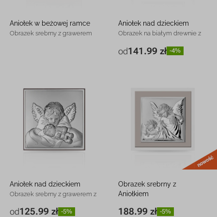
Aniołek w beżowej ramce
Aniołek nad dzieckiem
Obrazek srebrny z grawerem
Obrazek na białym drewnie z
grawerem
141.99 zł
od
-4%
12 x 12 cm
141.99 zł
-4%
17,5 x 17,5
214.99 zł
-4%
cm
Aniołek nad dzieckiem
Obrazek srebrny z
Aniołkiem
Obrazek srebrny z grawerem z
grawerem
Pamiątka na chrzest lub roczek
125.99 zł
188.99 zł
od
-5%
-5%
8 x 8 cm
125.99 zł
-5%
17 x 17 cm
188.99 zł
-5%
z grawerem