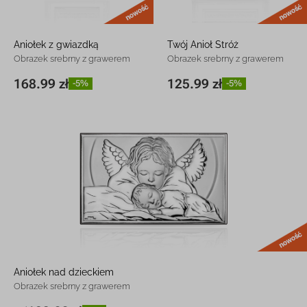
Aniołek z gwiazdką
Twój Anioł Stróż
Obrazek srebrny z grawerem
Obrazek srebrny z grawerem
168.99 zł
125.99 zł
-5%
-5%
8,5 x 15 cm
168.99 zł
-5%
9 x 12 cm
125.99 zł
-5%
Aniołek nad dzieckiem
Obrazek srebrny z grawerem