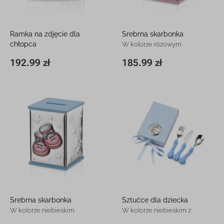
Ramka na zdjęcie dla
Srebrna skarbonka
chłopca
W kolorze różowym
Srebrna pamiątka na roczek z
185.99 zł
192.99 zł
8 x 8 x 11,5 cm
185.99 zł
14,7 x 19,1 cm
192.99 zł
grawerem
Srebrna skarbonka
Sztućce dla dziecka
W kolorze niebieskim
W kolorze niebieskim z
grawerem