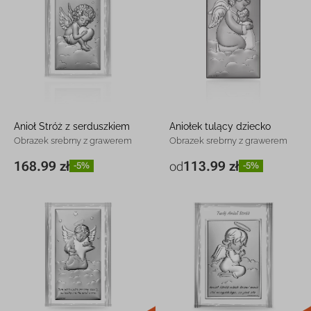
Anioł Stróż z serduszkiem
Aniołek tulący dziecko
Obrazek srebrny z grawerem
Obrazek srebrny z grawerem
168.99 zł
113.99 zł
od
-5%
-5%
8,5 x 15 cm
168.99 zł
-5%
5 x 10 cm
113.99 zł
-5%
7 x 14 cm
157.99 zł
-4%
10 x 20 cm
259.99 zł
-5%
nowość