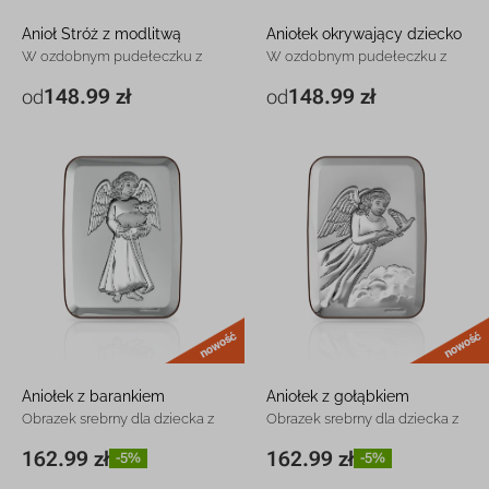
Anioł Stróż z modlitwą
Aniołek okrywający dziecko
W ozdobnym pudełeczku z
W ozdobnym pudełeczku z
grawerem
grawerem
148.99 zł
148.99 zł
od
od
7,5 x 10 cm Niebieski
148.99 zł
7,5 x 10 cm Różowy
148.99 zł
7,5 x 10 cm Różowy
148.99 zł
7,5 x 10 cm Niebieski
148.99 zł
nowość
Aniołek z barankiem
Aniołek z gołąbkiem
Obrazek srebrny dla dziecka z
Obrazek srebrny dla dziecka z
grawerem
grawerem
162.99 zł
162.99 zł
-5%
-5%
9 x 13 cm
162.99 zł
-5%
9 x 13 cm
162.99 zł
-5%