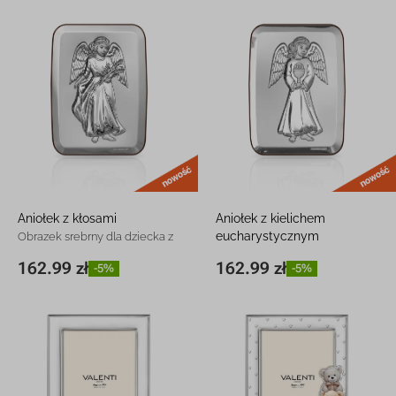
nowość
Aniołek z kłosami
Aniołek z kielichem
eucharystycznym
Obrazek srebrny dla dziecka z
grawerem
Obrazek srebrny dla dziecka z
162.99 zł
162.99 zł
-5%
-5%
9 x 13 cm
162.99 zł
-5%
9 x 13 cm
162.99 zł
-5%
grawerem