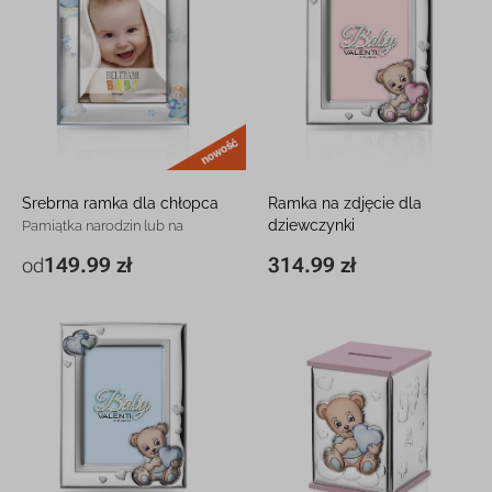
nowość
Srebrna ramka dla chłopca
Ramka na zdjęcie dla
dziewczynki
Pamiątka narodzin lub na
roczek z grawerem
Srebrna pamiątka na roczek z
149.99 zł
314.99 zł
od
12,7 x 16,3 cm
149.99 zł
19,9 x 25 cm
314.99 zł
grawerem
19,2 x 24 cm
256.99 zł