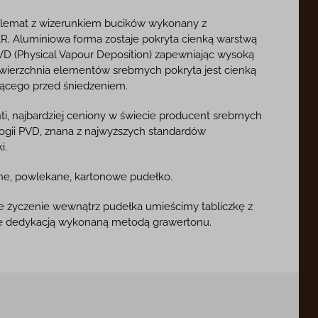
lemat z wizerunkiem bucików wykonany z
. Aluminiowa forma zostaje pokryta cienką warstwą
VD (Physical Vapour Deposition) zapewniając wysoką
wierzchnia elementów srebrnych pokryta jest cienką
iącego przed śniedzeniem.
ti, najbardziej ceniony w świecie producent srebrnych
ogii PVD, znana z najwyższych standardów
i.
ne, powlekane, kartonowe pudełko.
oje życzenie wewnątrz pudełka umieścimy tabliczkę z
bie dedykacją wykonaną metodą grawertonu.