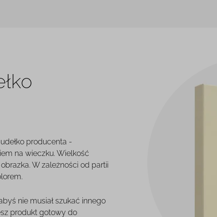
ełko
pudełko producenta -
iem na wieczku. Wielkość
brazka. W zależności od partii
olorem.
 abyś nie musiał szukać innego
esz produkt gotowy do