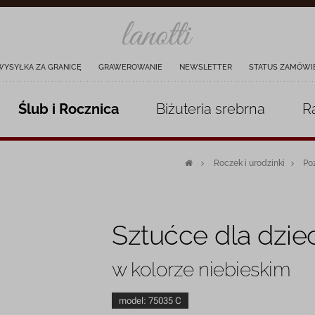
WYSYŁKA ZA GRANICĘ
GRAWEROWANIE
NEWSLETTER
STATUS ZAMÓWI
Ślub i Rocznica
Biżuteria
srebrna
R
Roczek i urodzinki
Poz
Sztućce dla dzie
w kolorze niebieskim
model:
75035 C