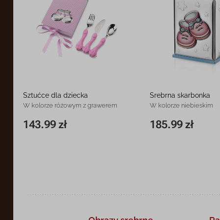
Sztućce dla dziecka
Srebrna skarbonka
W kolorze różowym z grawerem
W kolorze niebieskim
143.99 zł
185.99 zł
11 x 17x 3,5 cm
143.99 zł
8 x 8 x 11,5 cm