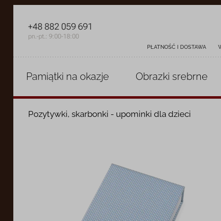
+48 882 059 691
pn.-pt.: 9:00-18:00
PŁATNOŚĆ I DOSTAWA
Pamiątki
na okazje
Obrazki
srebrne
Pozytywki, skarbonki - upominki dla dzieci