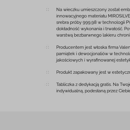
Na wieczku umieszczony został emb
innowacyjnego materiału MIROSILVER
srebra próby 999,98 w technologii P
dokładność wykonania i trwałość. Po
warstwą bezbarwnego lakieru chron
Producentem jest włoska firma Valen
pamiątek i dewocjonaliów w technol
jakościowych i wyrafinowanej estetyk
Produkt zapakowany jest w estetycz
Tabliczka z dedykacją gratis. Na Tw
indywidualną, podesłaną przez Cie