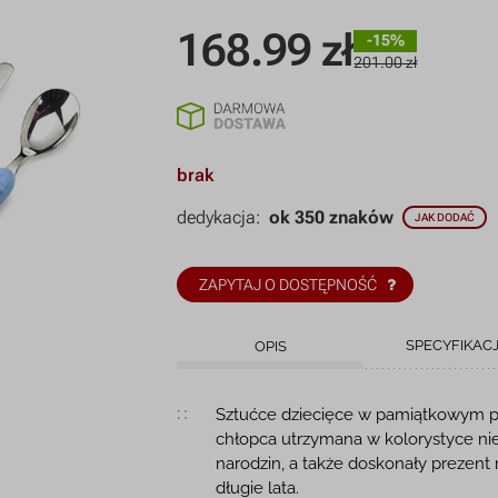
168.99
zł
-15%
201.00 zł
brak
dedykacja:
ok 350 znaków
JAK DODAĆ
ZAPYTAJ O DOSTĘPNOŚĆ
SPECYFIKAC
OPIS
Opis produktu
Sztućce dziecięce w pamiątkowym pu
chłopca utrzymana w kolorystyce nieb
narodzin, a także doskonały prezent
długie lata.