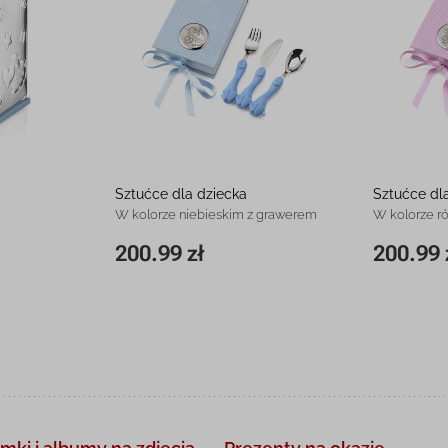
Sztućce dla dziecka
Sztućce dl
W kolorze niebieskim z grawerem
W kolorze 
200.99 zł
200.99 
185.99 zł
11 x 17x 3,5 cm
200.99 zł
11 x 17x 3,5 