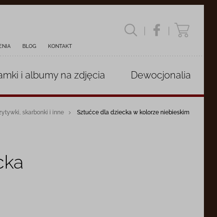
|
|
ENIA
BLOG
KONTAKT
amki i albumy
na zdjęcia
Dewocjonalia
ytywki, skarbonki i inne
Sztućce dla dziecka w kolorze niebieskim
cka