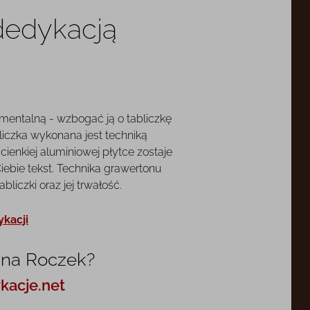
 dedykacją
mentalną - wzbogać ją o tabliczkę
liczka wykonana jest techniką
cienkiej aluminiowej płytce zostaje
ebie tekst. Technika grawertonu
liczki oraz jej trwałość.
ykacji
 na Roczek?
kacje.net