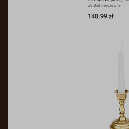
Ze stali nierdzewnej
148.99 zł
20 cm