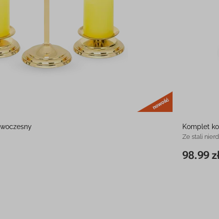
nowość
owoczesny
Komplet k
Ze stali nie
98.99 z
124.99 zł
16 cm