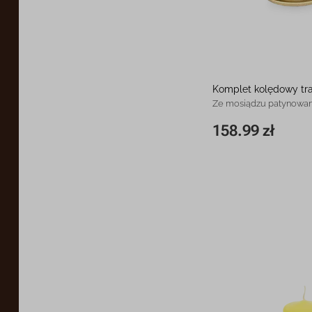
Komplet kolędowy tr
Ze mosiądzu patynowa
158.99 zł
20,5 cm