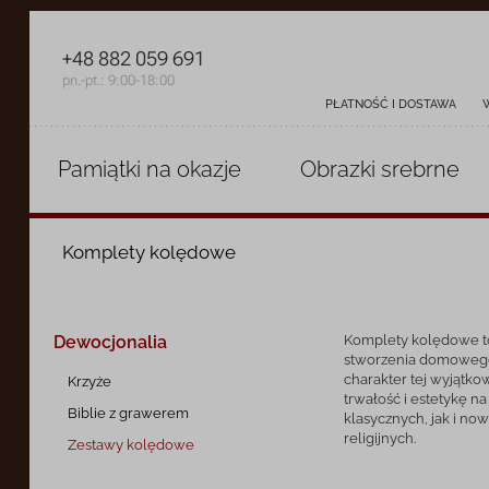
+48 882 059 691
pn.-pt.: 9:00-18:00
PŁATNOŚĆ I DOSTAWA
Pamiątki
na okazje
Obrazki
srebrne
Komplety kolędowe
Dewocjonalia
Komplety kolędowe to 
stworzenia domowego o
charakter tej wyjątko
Krzyże
trwałość i estetykę n
Biblie z grawerem
klasycznych, jak i n
religijnych.
Zestawy kolędowe