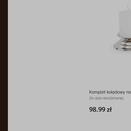
Komplet kolędowy n
Ze stali nierdzewnej
98.99 zł
19 cm