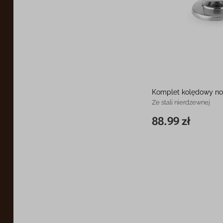
Komplet kolędowy n
Ze stali nierdzewnej
88.99 zł
19 cm