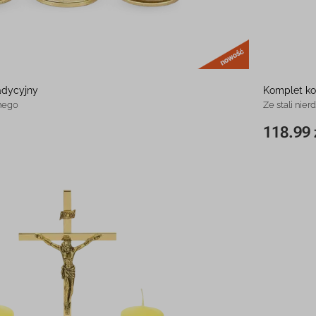
nowość
adycyjny
Komplet k
nego
Ze stali nie
118.99 
158.99 zł
20 cm