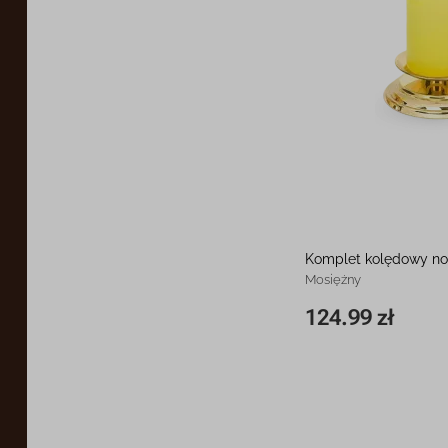
Komplet kolędowy n
Mosiężny
124.99 zł
20 cm