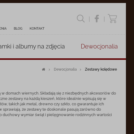
|
|
ENIA
BLOG
KONTAKT
amki i albumy
na zdjęcia
Dewocjonalia
Dewocjonalia
Zestawy kolędowe
ką w domach wiernych. Składają się z niezbędnych akcesoriów do
zne zestawy na każdą kieszeń, które idealnie wpisują się w
ów, takich jak metal, drewno czy szkło, co gwarantuje ich
ów sprawiają, że zestawy te doskonale pasują zarówno do
 o duchowy wymiar świąt i pielęgnowanie rodzinnych wartości