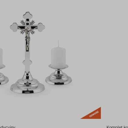
nowość
adycyjny
Komplet ko