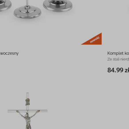
nowość
owoczesny
Komplet k
Ze stali nie
84.99 z
88.99 zł
17 cm