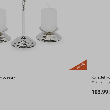
nowość
owoczesny
Komplet k
Ze stali mos
108.99 
98.99 zł
16 cm