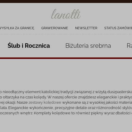
WYSYŁKA ZA GRANICĘ
GRAWEROWANIE
NEWSLETTER
STATUS ZAMÓWI
Ślub i Rocznica
Biżuteria
srebrna
R
nieodłączny element katolickiej tradycji związanej z wizytą duszpasters
łtarzyka na czas kolędy. W naszej ofercie znajdziesz eleganckie i praktyc
wej okazji. Nasze
zestawy kolędowe
wykonane są z wysokiej jakości materiał
a lata. Eleganckie wykończenie, precyzyjne detale oraz różnorodność styl
owoczesnych wnętrz. Komplety kolędowe to również piękny wyraz dbałości