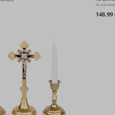
Ze stali nie
148.99 
148.99 zł
20,5 cm