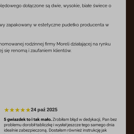
ędowego dołączone są dwie, wysokie, białe świece o
wy zapakowany w estetyczne pudełko producenta w
mowanej rodzinnej firmy Moreli działającej na rynku
j się renomą i zaufaniem klientów.
24 paź 2025
5 gwiazdek to i tak mało.
Zrobiłam błąd w dedykacji, Pan bez
problemu dorobił tabliczkę i wysłał jeszcze tego samego dnia
idealnie zabezpieczoną. Dostałam również instrukcję jak