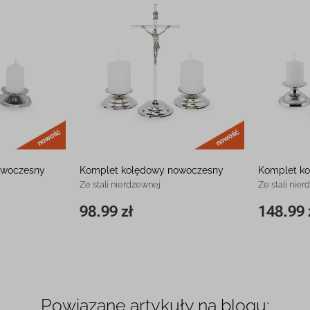
nowość
nowość
owoczesny
Komplet kolędowy nowoczesny
Komplet ko
Ze stali nierdzewnej
Ze stali nie
98.99 zł
148.99 
84.99 zł
19 cm
98.99 zł
20 cm
Powiązane artykuły na blogu: