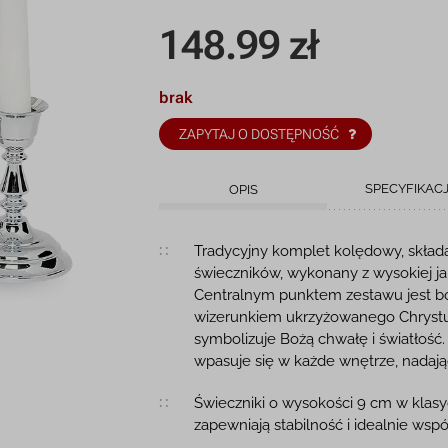
148.99
zł
brak
ZAPYTAJ O DOSTĘPNOŚĆ
SPECYFIKAC
OPIS
Opis produktu
Tradycyjny komplet kolędowy, składa
świeczników, wykonany z wysokiej j
Centralnym punktem zestawu jest bo
wizerunkiem ukrzyżowanego Chrystu
symbolizuje Bożą chwałę i światłość
wpasuje się w każde wnętrze, nadaj
Świeczniki o wysokości 9 cm w klas
zapewniają stabilność i idealnie wsp