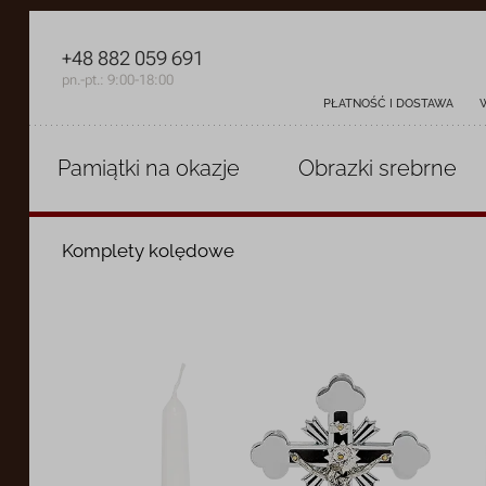
+48 882 059 691
pn.-pt.: 9:00-18:00
PŁATNOŚĆ I DOSTAWA
Pamiątki
na okazje
Obrazki
srebrne
Komplety kolędowe