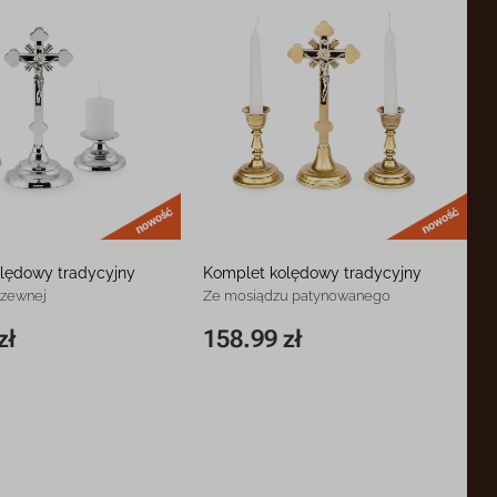
nowość
now
lędowy tradycyjny
Komplet kolędowy tradycyjny
rdzewnej
Ze mosiądzu patynowanego
zł
158.99 zł
148.99 zł
20,5 cm
158.99 zł