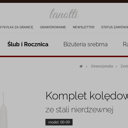
WYSYŁKA ZA GRANICĘ
GRAWEROWANIE
NEWSLETTER
STATUS ZAMÓWI
Ślub i Rocznica
Biżuteria
srebrna
R
Dewocjonalia
Zes
Komplet kolędow
ze stali nierdzewnej
model:
00-09