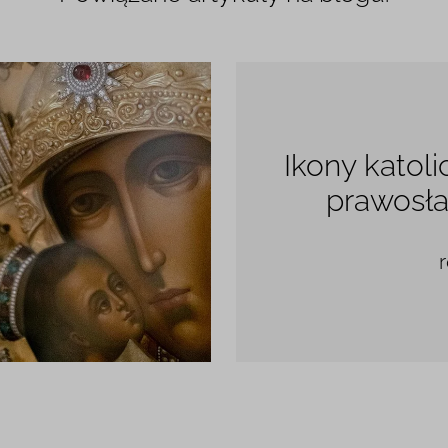
Ikony katolic
prawosł