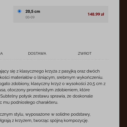
20,5 cm
148.99 zł
00-09
JA
DOSTAWA
ZWROT
jący się z klasycznego krzyża z pasyjką oraz dwóch
akości materiałów o lśniącym, srebrnym wykończeniu.
gato zdobiony, klasyczny krzyż o wysokości 20,5 cm z
sa, otoczony promienistym zdobieniem, które
. Subtelny połysk zestawu sprawia, że doskonale
ąc mu podniosłego charakteru.
ycznym stylu, wyposażone w solidne podstawy,
ółgrają z krzyżem, tworząc spójną kompozycję.