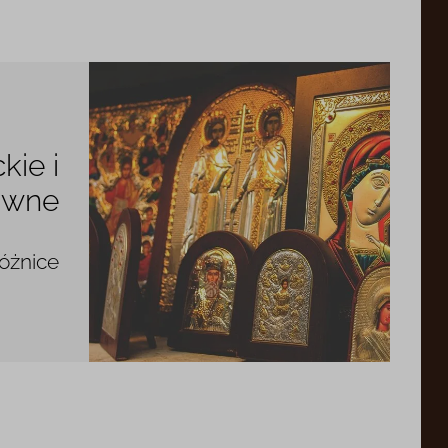
kie i
awne
różnice