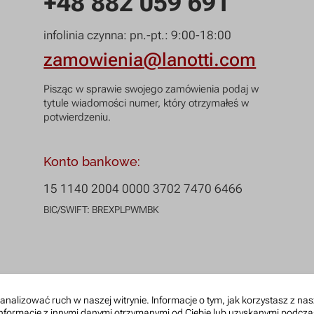
+48 882 059 691
infolinia czynna: pn.-pt.: 9:00-18:00
zamowienia@lanotti.com
Pisząc w sprawie swojego zamówienia podaj w
tytule wiadomości numer, który otrzymałeś w
potwierdzeniu.
Konto bankowe:
15 1140 2004 0000 3702 7470 6466
BIC/SWIFT: BREXPLPWMBK
i analizować ruch w naszej witrynie. Informacje o tym, jak korzystasz z 
nformacje z innymi danymi otrzymanymi od Ciebie lub uzyskanymi podczas 