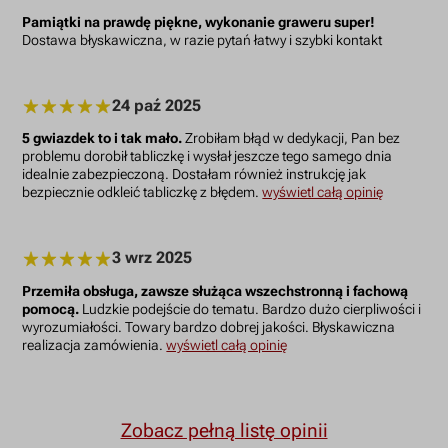
Pamiątki na prawdę piękne, wykonanie graweru super!
Dostawa błyskawiczna, w razie pytań łatwy i szybki kontakt
24 paź 2025
5 gwiazdek to i tak mało.
Zrobiłam błąd w dedykacji, Pan bez
problemu dorobił tabliczkę i wysłał jeszcze tego samego dnia
idealnie zabezpieczoną. Dostałam również instrukcję jak
bezpiecznie odkleić tabliczkę z błędem.
wyświetl całą opinię
3 wrz 2025
Przemiła obsługa, zawsze służąca wszechstronną i fachową
pomocą.
Ludzkie podejście do tematu. Bardzo dużo cierpliwości i
wyrozumiałości. Towary bardzo dobrej jakości. Błyskawiczna
realizacja zamówienia.
wyświetl całą opinię
Zobacz pełną listę opinii