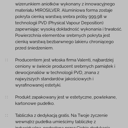
wizerunkiem aniołków wykonany z innowacyjnego
materiału MIROSILVER. Aluminiowa forma zostaje
pokryta cienką warstwą srebra próby 999,98 w
technologii PVD (Physical Vapour Deposition)
zapewniając wysoką dokładność wykonania i trwałość.
Powierzchnia elementów srebrnych pokryta jest
cienką warstwą bezbarwnego lakieru chroniącego
przed śniedzeniem.
Producentem jest włoska firma Valenti, najbardziej
ceniony w świecie producent srebrnych pamiątek i
dewocjonaliów w technologii PVD, znana z
najwyższych standardów jakościowych i
wyrafinowanej estetyki.
Produkt zapakowany jest w estetyczne, powlekane,
kartonowe pudełko.
Tabliczka z dedykacją gratis. Na Twoje życzenie
wewnątrz pudełka umieścimy tabliczkę z
indywidualną, podesłaną przez Ciebie dedykacją