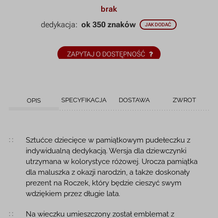
brak
dedykacja:
ok 350 znaków
JAK DODAĆ
ZAPYTAJ O DOSTĘPNOŚĆ
SPECYFIKACJA
DOSTAWA
ZWROT
OPIS
Opis produktu
Sztućce dziecięce w pamiątkowym pudełeczku z
indywidualną dedykacją. Wersja dla dziewczynki
utrzymana w kolorystyce różowej. Urocza pamiątka
dla maluszka z okazji narodzin, a także doskonały
prezent na Roczek, który będzie cieszyć swym
wdziękiem przez długie lata.
Na wieczku umieszczony został emblemat z