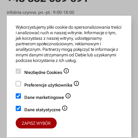
infolinia czynna: pn.-pt.: 9:00-18:00
zamowienia@lanotti.com
Wykorzystujemy pliki cookie do spersonalizowania treści
i analizować ruch w naszej witrynie. Informacje o tym,
Pisząc w sprawie swojego zamówienia podaj w tytule
jak korzystasz z naszej witryny, udostępniamy
wiadomości numer, który otrzymałeś w potwierdzeniu.
partnerom społecznościowym, reklamowym i
analitycznym. Partnerzy mogą połączyć te informacje z
innymi danymi otrzymanymi od Ciebie lub uzyskanymi
podczas korzystania z ich usług.
Konto bankowe:
Niezbędne Cookies
15 1140 2004 0000 3702 7470 6466
BIC/SWIFT: BREXPLPWMBK
Preferencje użytkownika
Dane marketingowe
Bezpieczne płatności:
Dane statystyczne
ZAPISZ WYBÓR