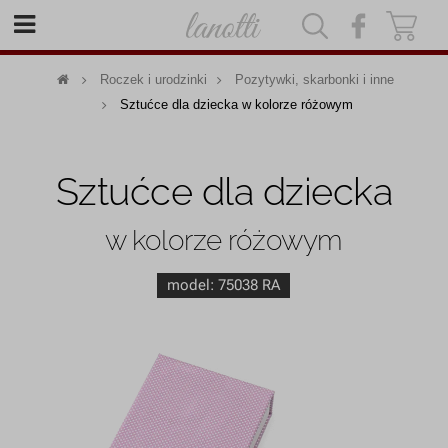
|
|
Roczek i urodzinki
Pozytywki, skarbonki i inne
Sztućce dla dziecka w kolorze różowym
Sztućce dla dziecka
w kolorze różowym
model:
75038 RA