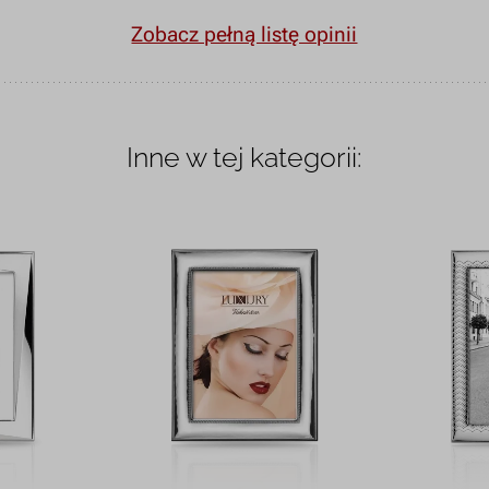
Zobacz pełną listę opinii
Inne w tej kategorii: