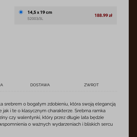
14,5 x 19 cm
188.99 zł
52003/3L
JA
DOSTAWA
ZWROT
ta srebrem o bogatym zdobieniu, która swoją elegancją
jak i te o klasycznym charakterze. Srebrna ramka
iny czy walentynki, który przez długie lata będzie
 wspomnienia o ważnych wydarzeniach i bliskich sercu