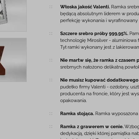
Włoska jakość Valenti.
Ramka srebrn
będącą absolutnym liderem w produk
perfekcję wykonania i wyrafinowany s
Szczere srebro próby 999,95%.
Pami
technologię Mirosilver - aluminiowa 
Tył ramki wykonany jest z lakierowa
Nie martw się, że ramka z czasem po
srebrnych nałożono delikatną powł
Nie musisz kupować dodatkowego
pudełko firmy Valenti - ozdobny, u
producenta na froncie, który jest wy
opakowania.
Ramka stojąca.
Ramka wyposażona w
Ramka z grawerem w cenie.
Wzboga
dedykacją, dzięki której pamiątka na