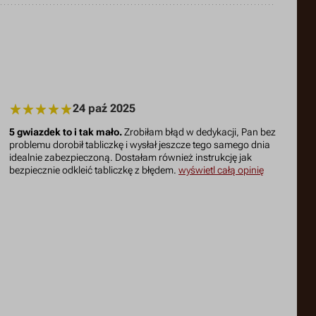
24 paź 2025
5 gwiazdek to i tak mało.
Zrobiłam błąd w dedykacji, Pan bez
problemu dorobił tabliczkę i wysłał jeszcze tego samego dnia
idealnie zabezpieczoną. Dostałam również instrukcję jak
bezpiecznie odkleić tabliczkę z błędem.
wyświetl całą opinię