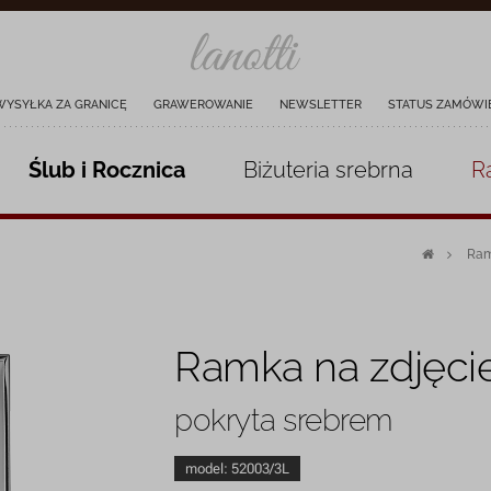
WYSYŁKA ZA GRANICĘ
GRAWEROWANIE
NEWSLETTER
STATUS ZAMÓWI
Ślub i Rocznica
Biżuteria
srebrna
R
Ram
Ramka na zdjęci
pokryta srebrem
model:
52003/3L