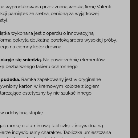
a wyprodukowana przez znaną włoską firmę Valenti
cji pamiątek ze srebra, cenioną za wyjątkowej
tyl.
ątka wykonana jest z oparciu o innowacyjną
forma pokryta delikatną powłoką srebra wysokiej próby.
nego na ciemny kolor drewna.
kryje się śniedzią.
Na powierzchnię elementów
okę bezbarwnego lakieru ochronnego.
 pudełka.
Ramka zapakowany jest w oryginalne
sztywniony karton w kremowym kolorze z logiem
starczająco estetyczny by nie szukać innego
 odchylaną stopkę.
ć ramkę o aluminiową tabliczkę z indywidualną
bierze indywidualny charakter. Tabliczka umieszczana