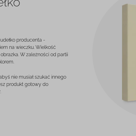
ełko
pudełko producenta -
iem na wieczku. Wielkość
brazka. W zależności od partii
olorem.
 abyś nie musiał szukać innego
esz produkt gotowy do
.