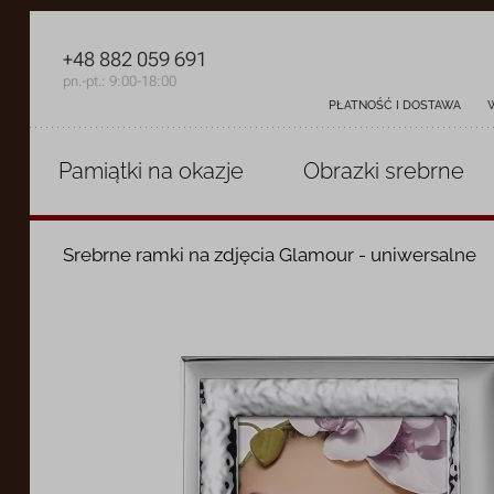
+48 882 059 691
pn.-pt.: 9:00-18:00
PŁATNOŚĆ I DOSTAWA
Pamiątki
na okazje
Obrazki
srebrne
Srebrne ramki na zdjęcia Glamour - uniwersalne