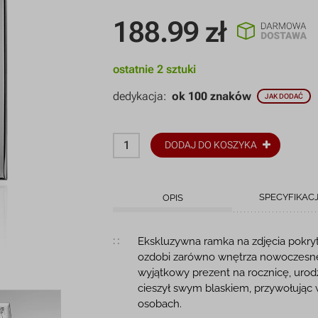
188.99
zł
ostatnie 2 sztuki
dedykacja:
ok 100 znaków
JAK DODAĆ
DODAJ DO KOSZYKA
SPECYFIKAC
OPIS
Opis produktu
Ekskluzywna ramka na zdjęcia pokry
ozdobi zarówno wnętrza nowoczesne 
wyjątkowy prezent na rocznicę, urodz
cieszył swym blaskiem, przywołując
osobach.