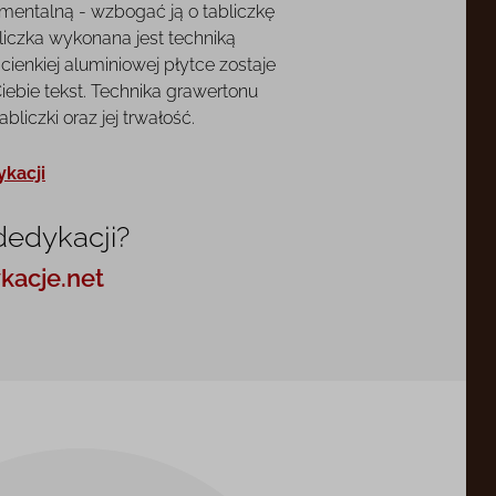
mentalną - wzbogać ją o tabliczkę
liczka wykonana jest techniką
cienkiej aluminiowej płytce zostaje
ebie tekst. Technika grawertonu
liczki oraz jej trwałość.
ykacji
dedykacji?
kacje.net