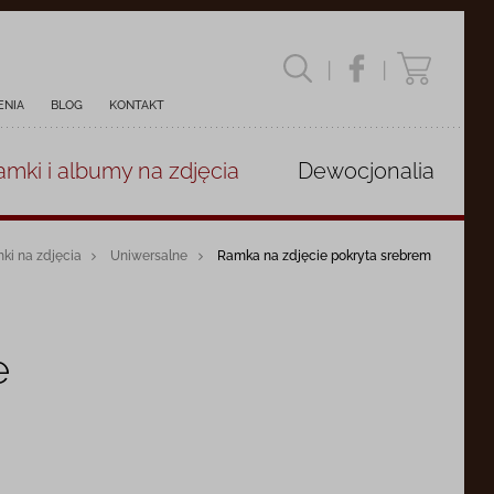
|
|
ENIA
BLOG
KONTAKT
amki i albumy
na zdjęcia
Dewocjonalia
ki na zdjęcia
Uniwersalne
Ramka na zdjęcie pokryta srebrem
e