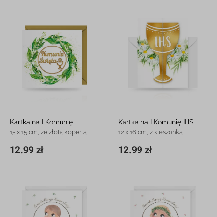
Kartka na I Komunię
Kartka na I Komunię IHS
15 x 15 cm, ze złotą kopertą
12 x 16 cm, z kieszonką
12.99 zł
12.99 zł
15 x 15 cm
12.99 zł
11,8 x 16,3 cm
12.99 zł