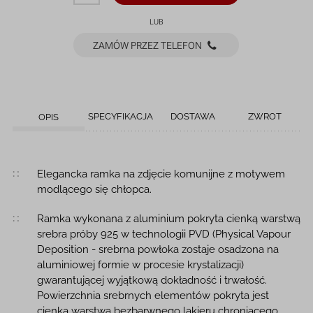
LUB
ZAMÓW PRZEZ TELEFON
SPECYFIKACJA
DOSTAWA
ZWROT
OPIS
Opis produktu
Elegancka ramka na zdjęcie komunijne z motywem
modlącego się chłopca.
Ramka wykonana z aluminium pokryta cienką warstwą
srebra próby 925 w technologii PVD (Physical Vapour
Deposition - srebrna powłoka zostaje osadzona na
aluminiowej formie w procesie krystalizacji)
gwarantującej wyjątkową dokładność i trwałość.
Powierzchnia srebrnych elementów pokryta jest
cienką warstwą bezbarwnego lakieru chroniącego