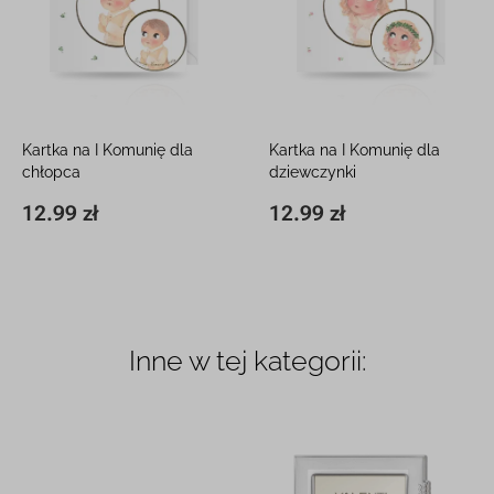
Kartka na I Komunię dla
Kartka na I Komunię dla
chłopca
dziewczynki
15 x 15 cm, z białą kopertą
15 x 15 cm, z białą kopertą
12.99 zł
12.99 zł
15 x 15 cm
12.99 zł
15 x 15 cm
12.99 zł
Inne w tej kategorii: