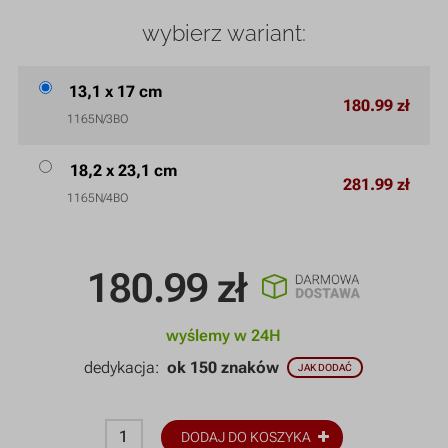
wybierz wariant:
13,1 x 17 cm
180.99 zł
1165N/3BO
18,2 x 23,1 cm
281.99 zł
1165N/4BO
180.99
zł
wyślemy w 24H
dedykacja:
ok 150 znaków
JAK DODAĆ
DODAJ DO KOSZYKA