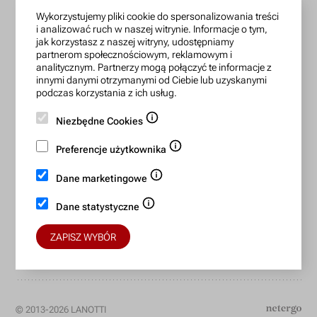
Wykorzystujemy pliki cookie do spersonalizowania treści
zamowienia@lanotti.com
i analizować ruch w naszej witrynie. Informacje o tym,
jak korzystasz z naszej witryny, udostępniamy
Pisząc w sprawie swojego zamówienia podaj w tytule
partnerom społecznościowym, reklamowym i
wiadomości numer, który otrzymałeś w potwierdzeniu.
analitycznym. Partnerzy mogą połączyć te informacje z
innymi danymi otrzymanymi od Ciebie lub uzyskanymi
podczas korzystania z ich usług.
Konto bankowe:
Niezbędne Cookies
15 1140 2004 0000 3702 7470 6466
Preferencje użytkownika
BIC/SWIFT: BREXPLPWMBK
Dane marketingowe
Bezpieczne płatności:
Dane statystyczne
ZAPISZ WYBÓR
© 2013-2026 LANOTTI