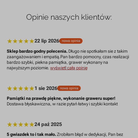
Opinie naszych klientów:
22 lip 2026
nowa opinia
Sklep bardzo godny polecenia.
Długo nie spotkałam sie z takim
zaangażowaniem i empatią.Pan bardzo pomocny, czas realizacji
bardzo szybki, piekna pamiątka, grawer wykonany na
najwyższym poziomie.
wyświetl całą opinię
1 sie 2026
nowa opinia
Pamiątki na prawdę piękne, wykonanie graweru super!
Dostawa błyskawiczna, w razie pytań łatwy i szybki kontakt
24 paź 2025
5 gwiazdek to i tak mało.
Zrobiłam błąd w dedykacji, Pan bez