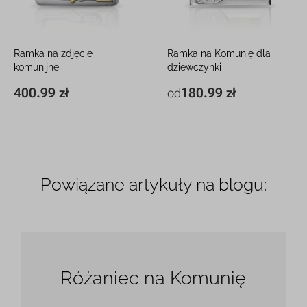
Ramka na zdjęcie
Ramka na Komunię dla
komunijne
dziewczynki
Pamiątka I Komunii z
Srebrna pamiątka z grawerem
400.99 zł
180.99 zł
od
18,5 x 23,3 cm
400.99 zł
13,1 x 17 cm
180.99 zł
grawerem
18,2 x 23,1 cm
281.99 zł
Powiązane artykuły na blogu:
Różaniec na Komunię