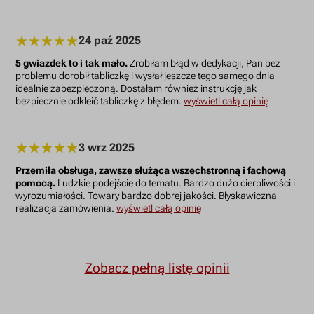
24 paź 2025
5 gwiazdek to i tak mało.
Zrobiłam błąd w dedykacji, Pan bez
problemu dorobił tabliczkę i wysłał jeszcze tego samego dnia
idealnie zabezpieczoną. Dostałam również instrukcję jak
bezpiecznie odkleić tabliczkę z błędem.
wyświetl całą opinię
3 wrz 2025
Przemiła obsługa, zawsze służąca wszechstronną i fachową
pomocą.
Ludzkie podejście do tematu. Bardzo dużo cierpliwości i
wyrozumiałości. Towary bardzo dobrej jakości. Błyskawiczna
realizacja zamówienia.
wyświetl całą opinię
Zobacz pełną listę opinii