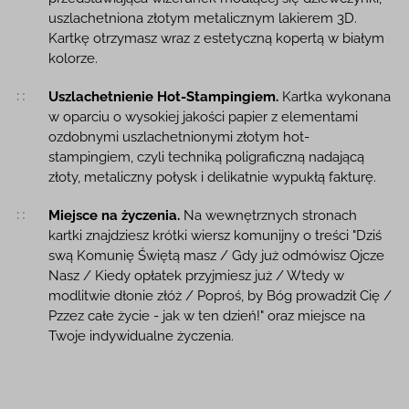
uszlachetniona złotym metalicznym lakierem 3D.
Kartkę otrzymasz wraz z estetyczną kopertą w białym
kolorze.
Uszlachetnienie Hot-Stampingiem.
Kartka wykonana
w oparciu o wysokiej jakości papier z elementami
ozdobnymi uszlachetnionymi złotym hot-
stampingiem, czyli techniką poligraficzną nadającą
złoty, metaliczny połysk i delikatnie wypukłą fakturę.
Miejsce na życzenia.
Na wewnętrznych stronach
kartki znajdziesz krótki wiersz komunijny o treści "Dziś
swą Komunię Świętą masz / Gdy już odmówisz Ojcze
Nasz / Kiedy opłatek przyjmiesz już / Wtedy w
modlitwie dłonie złóż / Poproś, by Bóg prowadził Cię /
Pzzez całe życie - jak w ten dzień!" oraz miejsce na
Twoje indywidualne życzenia.