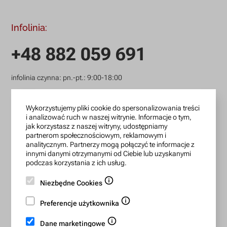
Infolinia:
+48 882 059 691
infolinia czynna: pn.-pt.: 9:00-18:00
zamowienia@lanotti.com
Wykorzystujemy pliki cookie do spersonalizowania treści
Pisząc w sprawie swojego zamówienia podaj w tytule
i analizować ruch w naszej witrynie. Informacje o tym,
wiadomości numer, który otrzymałeś w potwierdzeniu.
jak korzystasz z naszej witryny, udostępniamy
partnerom społecznościowym, reklamowym i
analitycznym. Partnerzy mogą połączyć te informacje z
innymi danymi otrzymanymi od Ciebie lub uzyskanymi
Konto bankowe:
podczas korzystania z ich usług.
15 1140 2004 0000 3702 7470 6466
Niezbędne Cookies
BIC/SWIFT: BREXPLPWMBK
Preferencje użytkownika
Bezpieczne płatności:
Dane marketingowe