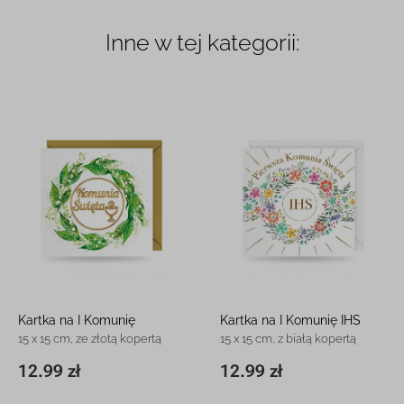
Inne w tej kategorii:
Kartka na I Komunię
Kartka na I Komunię IHS
15 x 15 cm, ze złotą kopertą
15 x 15 cm, z białą kopertą
12.99 zł
12.99 zł
15 x 15 cm
12.99 zł
15 x 15 cm
12.99 zł