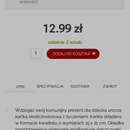
465664820
12.99
zł
ostatnie 2 sztuki
DODAJ DO KOSZYKA
SPECYFIKACJA
DOSTAWA
ZWROT
OPIS
Opis produktu
Wzbogać swój komunijny prezent dla dziecka uroczą
kartką okolicznościową z życzeniami. Kartka składana
w formacie kwadratu o wymiarach 15 x 15 cm. Okładka
przedstawiająca wizerunek modlącej się dziewczynki,