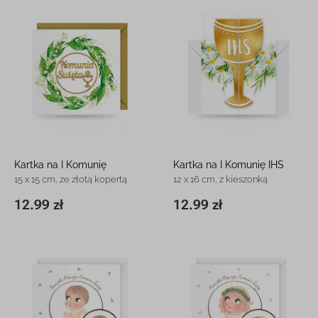
Kartka na I Komunię
Kartka na I Komunię IHS
15 x 15 cm, ze złotą kopertą
12 x 16 cm, z kieszonką
12.99 zł
12.99 zł
15 x 15 cm
12.99 zł
11,8 x 16,3 cm
12.99 zł