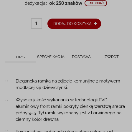
dedykacja:
ok 250 znaków
JAK DODAĆ
DODAJ DO KOSZYKA
SPECYFIKACJA
DOSTAWA
ZWROT
OPIS
Opis produktu
Elegancka ramka na zdjęcie komunijne z motywem
modlącej się dziewczynki.
Wysoka jakość wykonania w technologii PVD -
aluminiowy front ramki pokryty cienką warstwą srebra
próby 925. Tył ramki wykonany jest z barwionego na
ciemny kolor drewna.
Powierzchnia srebrnych elementów pokryta jest