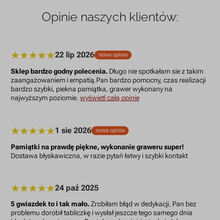
Opinie naszych klientów:
22 lip 2026
nowa opinia
Sklep bardzo godny polecenia.
Długo nie spotkałam sie z takim
zaangażowaniem i empatią.Pan bardzo pomocny, czas realizacji
bardzo szybki, piekna pamiątka, grawer wykonany na
najwyższym poziomie.
wyświetl całą opinię
1 sie 2026
nowa opinia
Pamiątki na prawdę piękne, wykonanie graweru super!
Dostawa błyskawiczna, w razie pytań łatwy i szybki kontakt
24 paź 2025
5 gwiazdek to i tak mało.
Zrobiłam błąd w dedykacji, Pan bez
problemu dorobił tabliczkę i wysłał jeszcze tego samego dnia