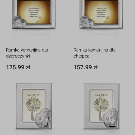
Ramka komunijna dla
Ramka komunijna dla
dziewczynki
chłopca
Srebrna ramka na zdjęcia z
Srebrna ramka na zdjęcia z
175.99 zł
157.99 zł
13 x 17 cm
175.99 zł
13 x 17 cm
157.99 zł
grawerem
grawerem