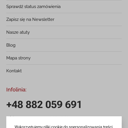
Sprawdź status zamówienia
Zapisz się na Newsletter
Nasze atuty
Blog
Mapa strony
Kontakt
Infolinia:
+48 882 059 691
infolinia czynna: pn.-pt.: 9:00-18:00
zamowienia@lanotti.com
Wykorzystujemy pliki cookie do spersonalizowania treści