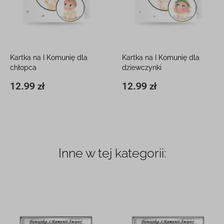
Kartka na I Komunię dla
Kartka na I Komunię dla
chłopca
dziewczynki
15 x 15 cm, z białą kopertą
15 x 15 cm, z białą kopertą
12.99 zł
12.99 zł
15 x 15 cm
12.99 zł
15 x 15 cm
12.99 zł
Inne w tej kategorii: