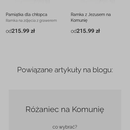
Pamiątka dla chłopca
Ramka z Jezusem na
Komunię
Ramka na zdjęcia z grawerem
Srebrna ramka na zdjęcia z
215.99 zł
215.99 zł
od
od
14,8 x 18,9 cm
215.99 zł
14,8 x 18,9 cm
215.99 zł
grawerem
20,7 x 25,7 cm
327.99 zł
20,7 x 25,7 cm
327.99 zł
Powiązane artykuły na blogu:
Różaniec na Komunię
co wybrać?