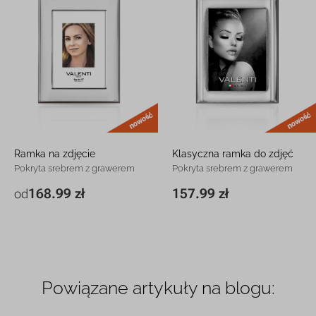
nowość
Ramka na zdjęcie
Klasyczna ramka do zdjęć
Pokryta srebrem z grawerem
Pokryta srebrem z grawerem
168.99 zł
157.99 zł
od
14,9 x 19 cm
168.99 zł
13 x 17 cm
157.99 zł
18,2 x 23,1 cm
299.99 zł
23,7 x 29,7 cm
369.99 zł
Powiązane artykuły na blogu: