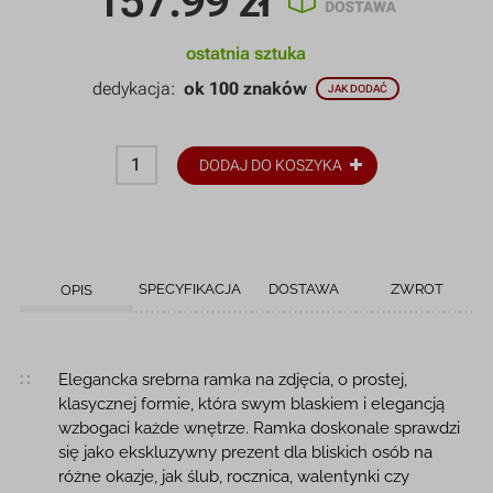
157.99
zł
ostatnia sztuka
dedykacja:
ok 100 znaków
JAK DODAĆ
DODAJ DO KOSZYKA
SPECYFIKACJA
DOSTAWA
ZWROT
OPIS
Opis produktu
Elegancka srebrna ramka na zdjęcia, o prostej,
klasycznej formie, która swym blaskiem i elegancją
wzbogaci każde wnętrze. Ramka doskonale sprawdzi
się jako ekskluzywny prezent dla bliskich osób na
różne okazje, jak ślub, rocznica, walentynki czy