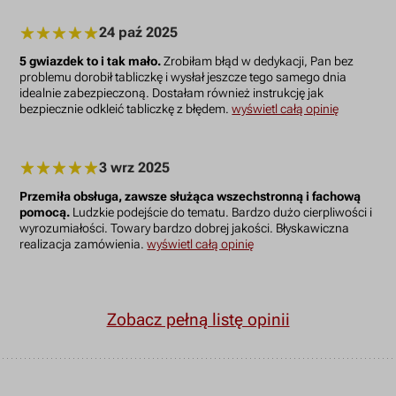
24 paź 2025
5 gwiazdek to i tak mało.
Zrobiłam błąd w dedykacji, Pan bez
problemu dorobił tabliczkę i wysłał jeszcze tego samego dnia
idealnie zabezpieczoną. Dostałam również instrukcję jak
bezpiecznie odkleić tabliczkę z błędem.
wyświetl całą opinię
3 wrz 2025
Przemiła obsługa, zawsze służąca wszechstronną i fachową
pomocą.
Ludzkie podejście do tematu. Bardzo dużo cierpliwości i
wyrozumiałości. Towary bardzo dobrej jakości. Błyskawiczna
realizacja zamówienia.
wyświetl całą opinię
Zobacz pełną listę opinii