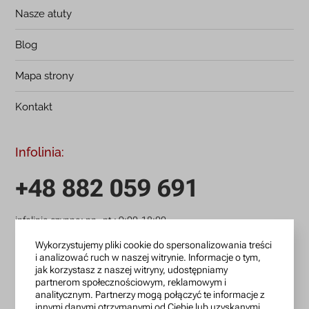
Nasze atuty
Blog
Mapa strony
Kontakt
Infolinia:
+48 882 059 691
infolinia czynna: pn.-pt.: 9:00-18:00
zamowienia@lanotti.com
Wykorzystujemy pliki cookie do spersonalizowania treści
i analizować ruch w naszej witrynie. Informacje o tym,
jak korzystasz z naszej witryny, udostępniamy
Pisząc w sprawie swojego zamówienia podaj w tytule
partnerom społecznościowym, reklamowym i
wiadomości numer, który otrzymałeś w potwierdzeniu.
analitycznym. Partnerzy mogą połączyć te informacje z
innymi danymi otrzymanymi od Ciebie lub uzyskanymi