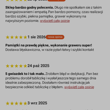
Sklep bardzo godny polecenia.
Długo nie spotkałam sie z takim
zaangażowaniem i empatią.Pan bardzo pomocny, czas realizacji
bardzo szybki, piekna pamiątka, grawer wykonany na
najwyższym poziomie.
wyświetl całą opinię
1 sie 2026
nowa opinia
Pamiątki na prawdę piękne, wykonanie graweru super!
Dostawa błyskawiczna, w razie pytań łatwy i szybki kontakt
24 paź 2025
5 gwiazdek to i tak mało.
Zrobiłam błąd w dedykacji, Pan bez
problemu dorobił tabliczkę i wysłał jeszcze tego samego dnia
idealnie zabezpieczoną. Dostałam również instrukcję jak
bezpiecznie odkleić tabliczkę z błędem.
wyświetl całą opinię
3 wrz 2025