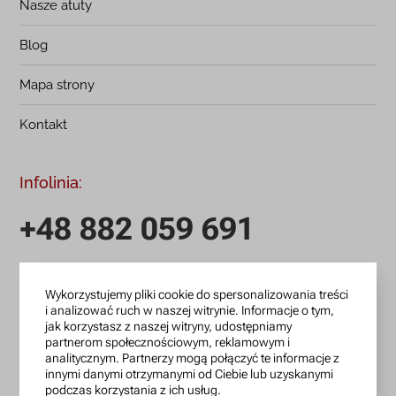
Nasze atuty
Blog
Mapa strony
Kontakt
Infolinia:
+48 882 059 691
infolinia czynna: pn.-pt.: 9:00-18:00
Wykorzystujemy pliki cookie do spersonalizowania treści
zamowienia@lanotti.com
i analizować ruch w naszej witrynie. Informacje o tym,
jak korzystasz z naszej witryny, udostępniamy
Pisząc w sprawie swojego zamówienia podaj w tytule
partnerom społecznościowym, reklamowym i
wiadomości numer, który otrzymałeś w potwierdzeniu.
analitycznym. Partnerzy mogą połączyć te informacje z
innymi danymi otrzymanymi od Ciebie lub uzyskanymi
podczas korzystania z ich usług.