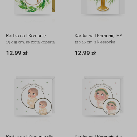
Kartka na I Komunię
Kartka na I Komunię IHS
15 x 15 cm, ze złotą kopertą
12 x 16 cm, z kieszonką
12.99 zł
12.99 zł
15 x 15 cm
12.99 zł
11,8 x 16,3 cm
12.99 zł
Kartka na I Komunię dla
Kartka na I Komunię dla