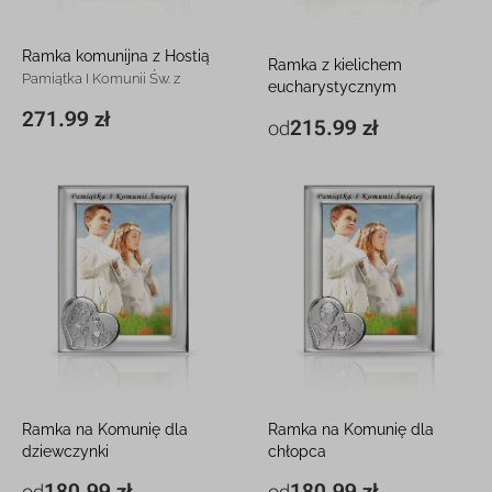
Ramka komunijna z Hostią
Ramka z kielichem
Pamiątka I Komunii Św. z
eucharystycznym
grawerem
Srebrna pamiątka Komunii Św.
271.99 zł
13 x 17,2 cm
271.99 zł
215.99 zł
od
15,5 x 18 cm
215.99 zł
z grawerem
22 x 23,7 cm
327.99 zł
Ramka na Komunię dla
Ramka na Komunię dla
dziewczynki
chłopca
Srebrna pamiątka z grawerem
Srebrna pamiątka z grawerem
180.99 zł
180.99 zł
od
od