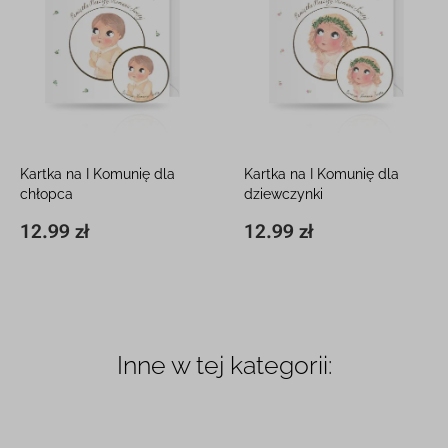
Kartka na I Komunię dla
Kartka na I Komunię dla
chłopca
dziewczynki
15 x 15 cm, z białą kopertą
15 x 15 cm, z białą kopertą
12.99 zł
12.99 zł
15 x 15 cm
12.99 zł
15 x 15 cm
12.99 zł
Inne w tej kategorii: