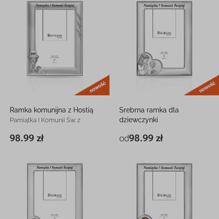
nowość
Ramka komunijna z Hostią
Srebrna ramka dla
dziewczynki
Pamiątka I Komunii Św. z
grawerem
Pamiątka I Komunii Św. z
98.99 zł
98.99 zł
od
13,8 x 18,7 cm
98.99 zł
13,8 x 18,7 cm
98.99 zł
grawerem
18,2 x 23,1 cm
118.99 zł