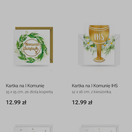
Kartka na I Komunię
Kartka na I Komunię IHS
15 x 15 cm, ze złotą kopertą
12 x 16 cm, z kieszonką
12.99 zł
12.99 zł
15 x 15 cm
12.99 zł
11,8 x 16,3 cm
12.99 zł