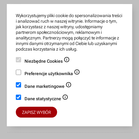
infolinia czynna: pn.-pt.: 9:00-18:00
Wykorzystujemy pliki cookie do spersonalizowania treści
zamowienia@lanotti.com
i analizować ruch w naszej witrynie. Informacje o tym,
jak korzystasz z naszej witryny, udostępniamy
Pisząc w sprawie swojego zamówienia podaj w tytule
partnerom społecznościowym, reklamowym i
wiadomości numer, który otrzymałeś w potwierdzeniu.
analitycznym. Partnerzy mogą połączyć te informacje z
innymi danymi otrzymanymi od Ciebie lub uzyskanymi
podczas korzystania z ich usług.
Konto bankowe:
Niezbędne Cookies
15 1140 2004 0000 3702 7470 6466
Preferencje użytkownika
BIC/SWIFT: BREXPLPWMBK
Dane marketingowe
Bezpieczne płatności:
Dane statystyczne
ZAPISZ WYBÓR