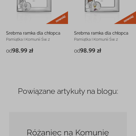
nowość
Srebrna ramka dla chłopca
Srebrna ramka dla chłopca
Pamiątka I Komunii Św. z
Pamiątka I Komunii Św. z
grawerem
grawerem
98.99 zł
98.99 zł
od
od
13,8 x 18,7 cm
98.99 zł
13,8 x 18,7 cm
98.99 zł
18,2 x 23,1 cm
118.99 zł
18,2 x 23,1 cm
118.99 zł
Powiązane artykuły na blogu:
Różaniec na Komunię