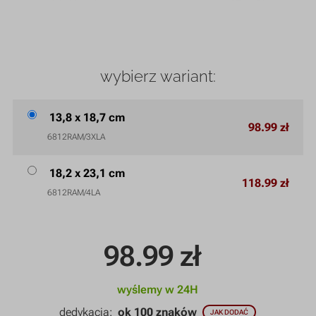
wybierz wariant:
13,8 x 18,7 cm
98.99 zł
6812RAM/3XLA
18,2 x 23,1 cm
118.99 zł
6812RAM/4LA
98.99
zł
wyślemy w 24H
dedykacja:
ok 100 znaków
JAK DODAĆ