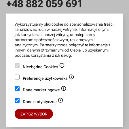
+48 882 059 691
infolinia czynna: pn.-pt.: 9:00-18:00
Wykorzystujemy pliki cookie do spersonalizowania treści
zamowienia@lanotti.com
i analizować ruch w naszej witrynie. Informacje o tym,
jak korzystasz z naszej witryny, udostępniamy
Pisząc w sprawie swojego zamówienia podaj w tytule
partnerom społecznościowym, reklamowym i
wiadomości numer, który otrzymałeś w potwierdzeniu.
analitycznym. Partnerzy mogą połączyć te informacje z
innymi danymi otrzymanymi od Ciebie lub uzyskanymi
podczas korzystania z ich usług.
Konto bankowe:
Niezbędne Cookies
15 1140 2004 0000 3702 7470 6466
Preferencje użytkownika
BIC/SWIFT: BREXPLPWMBK
Dane marketingowe
Bezpieczne płatności:
Dane statystyczne
ZAPISZ WYBÓR