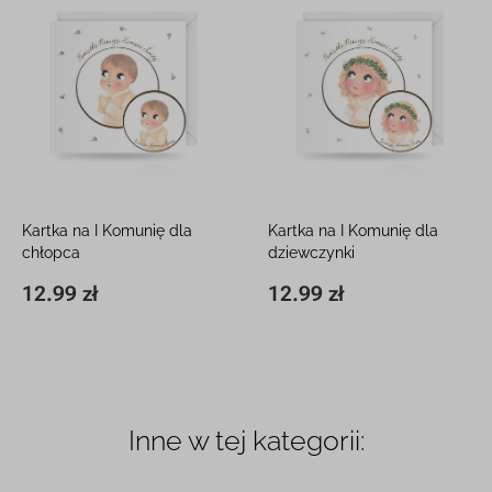
Kartka na I Komunię dla
Kartka na I Komunię dla
chłopca
dziewczynki
15 x 15 cm, z białą kopertą
15 x 15 cm, z białą kopertą
12.99 zł
12.99 zł
15 x 15 cm
12.99 zł
15 x 15 cm
12.99 zł
Inne w tej kategorii: