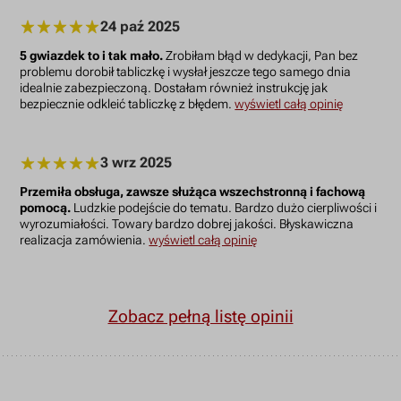
24 paź 2025
5 gwiazdek to i tak mało.
Zrobiłam błąd w dedykacji, Pan bez
problemu dorobił tabliczkę i wysłał jeszcze tego samego dnia
idealnie zabezpieczoną. Dostałam również instrukcję jak
bezpiecznie odkleić tabliczkę z błędem.
wyświetl całą opinię
3 wrz 2025
Przemiła obsługa, zawsze służąca wszechstronną i fachową
pomocą.
Ludzkie podejście do tematu. Bardzo dużo cierpliwości i
wyrozumiałości. Towary bardzo dobrej jakości. Błyskawiczna
realizacja zamówienia.
wyświetl całą opinię
Zobacz pełną listę opinii