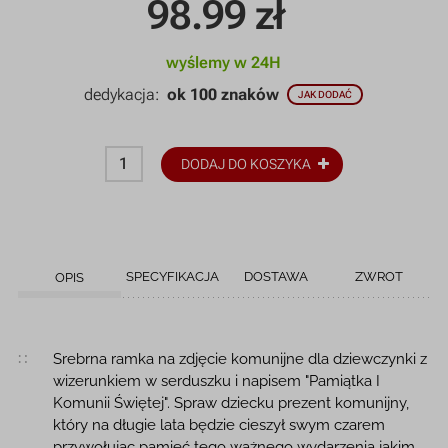
98.99
zł
wyślemy w 24H
dedykacja:
ok 100 znaków
JAK DODAĆ
DODAJ DO KOSZYKA
SPECYFIKACJA
DOSTAWA
ZWROT
OPIS
Opis produktu
Srebrna ramka na zdjęcie komunijne dla dziewczynki z
wizerunkiem w serduszku i napisem "Pamiątka I
Komunii Świętej". Spraw dziecku prezent komunijny,
który na długie lata będzie cieszył swym czarem
przywołując pamięć tego ważnego wydarzenia jakim