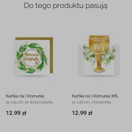
Do tego produktu pasują:
Kartka na I Komunię
Kartka na I Komunię IHS
15 x 15 cm, ze złotą kopertą
12 x 16 cm, z kieszonką
12.99 zł
12.99 zł
15 x 15 cm
12.99 zł
11,8 x 16,3 cm
12.99 zł