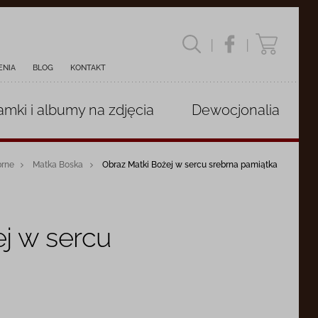
|
|
ENIA
BLOG
KONTAKT
amki i albumy
na zdjęcia
Dewocjonalia
brne
Matka Boska
Obraz Matki Bożej w sercu srebrna pamiątka
j w sercu