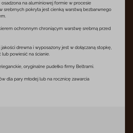
e osadzona na aluminiowej formie w procesie
tów srebrnych pokryta jest cienką warstwą bezbarwnego
em.
lakierem ochronnym chroniącym warstwę srebrną przed
j jakości drewna i wyposażony jest w dołączaną stopkę,
 lub powiesić na ścianie.
eleganckie, oryginalne pudełko firmy Beltrami.
ów dla pary młodej lub na rocznicę zawarcia