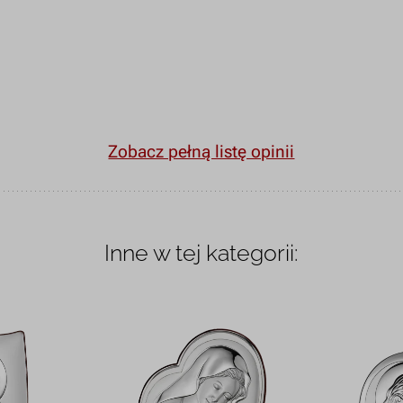
Zobacz pełną listę opinii
Inne w tej kategorii: