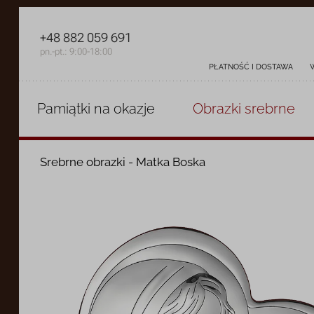
+48 882 059 691
pn.-pt.: 9:00-18:00
PŁATNOŚĆ I DOSTAWA
Pamiątki
na okazje
Obrazki
srebrne
Srebrne obrazki - Matka Boska