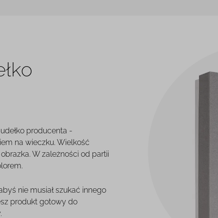
ełko
pudełko producenta -
iem na wieczku. Wielkość
brazka. W zależności od partii
olorem.
 abyś nie musiał szukać innego
esz produkt gotowy do
.