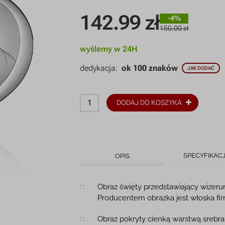
142.99
zł
-4%
150.00 zł
wyślemy w 24H
dedykacja:
ok 100 znaków
JAK DODAĆ
DODAJ DO KOSZYKA
SPECYFIKAC
OPIS
Opis produktu
Obraz święty przedstawiający wizerun
Producentem obrazka jest włoska fi
Obraz pokryty cienką warstwą srebra