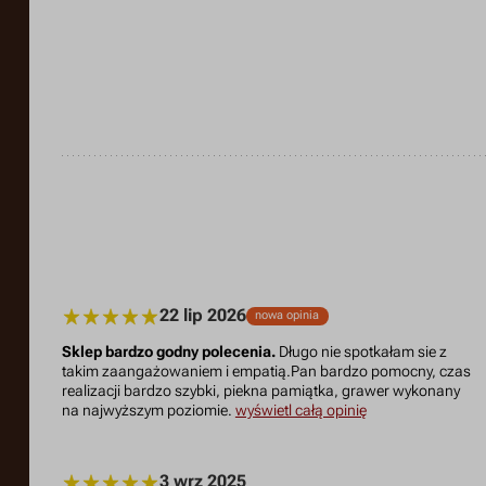
22 lip 2026
nowa opinia
Sklep bardzo godny polecenia.
Długo nie spotkałam sie z
takim zaangażowaniem i empatią.Pan bardzo pomocny, czas
realizacji bardzo szybki, piekna pamiątka, grawer wykonany
na najwyższym poziomie.
wyświetl całą opinię
3 wrz 2025