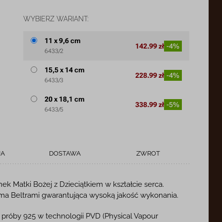
WYBIERZ WARIANT:
11 x 9,6 cm
142.99 zł
-4%
6433/2
15,5 x 14 cm
228.99 zł
-4%
6433/3
20 x 18,1 cm
338.99 zł
-5%
6433/5
JA
DOSTAWA
ZWROT
ek Matki Bożej z Dzieciątkiem w kształcie serca.
rma Beltrami gwarantująca wysoką jakość wykonania.
 próby 925 w technologii PVD (Physical Vapour