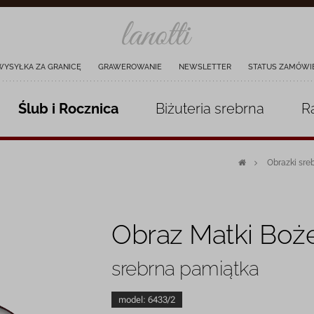
WYSYŁKA ZA GRANICĘ
GRAWEROWANIE
NEWSLETTER
STATUS ZAMÓWI
Ślub i Rocznica
Biżuteria
srebrna
R
Obrazki sre
Obraz Matki Boże
srebrna pamiątka
model:
6433/2