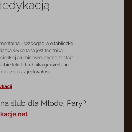
 dedykacją
mentalną - wzbogać ją o tabliczkę
liczka wykonana jest techniką
cienkiej aluminiowej płytce zostaje
ebie tekst. Technika grawertonu
liczki oraz jej trwałość.
ykacji
na ślub dla Młodej Pary?
kacje.net