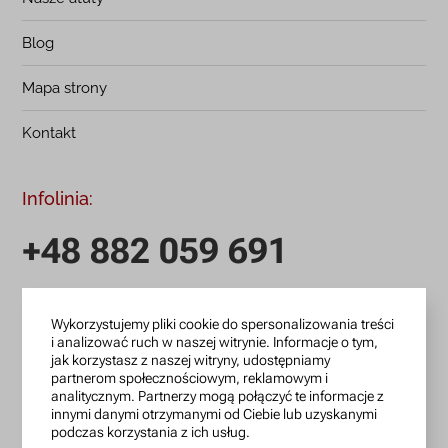
Blog
Mapa strony
Kontakt
Infolinia:
+48 882 059 691
infolinia czynna: pn.-pt.: 9:00-18:00
Wykorzystujemy pliki cookie do spersonalizowania treści
zamowienia@lanotti.com
i analizować ruch w naszej witrynie. Informacje o tym,
jak korzystasz z naszej witryny, udostępniamy
Pisząc w sprawie swojego zamówienia podaj w tytule
partnerom społecznościowym, reklamowym i
wiadomości numer, który otrzymałeś w potwierdzeniu.
analitycznym. Partnerzy mogą połączyć te informacje z
innymi danymi otrzymanymi od Ciebie lub uzyskanymi
podczas korzystania z ich usług.