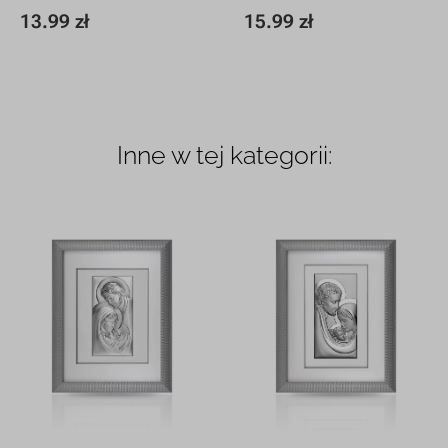
13.99 zł
15.99 zł
15 x 15 cm
13.99 zł
19,5 x 19,5 cm
15.99 zł
Inne w tej kategorii: