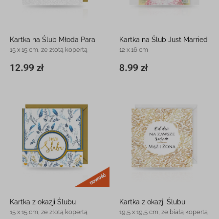
Kartka na Ślub Młoda Para
Kartka na Ślub Just Married
15 x 15 cm, ze złotą kopertą
12 x 16 cm
12.99 zł
8.99 zł
15 x 15 cm
12.99 zł
11,8 x 16,3 cm
8.99 zł
nowość
Kartka z okazji Ślubu
Kartka z okazji Ślubu
15 x 15 cm, ze złotą kopertą
19,5 x 19,5 cm, ze białą kopertą