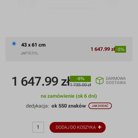
43 x 61 cm
1 647.99 zł
-5%
JAP757/1L
1 647.99
zł
-5%
1 735.00 zł
na zamówienie (ok 6 dni)
dedykacja:
ok 550 znaków
JAK DODAĆ
DODAJ DO KOSZYKA