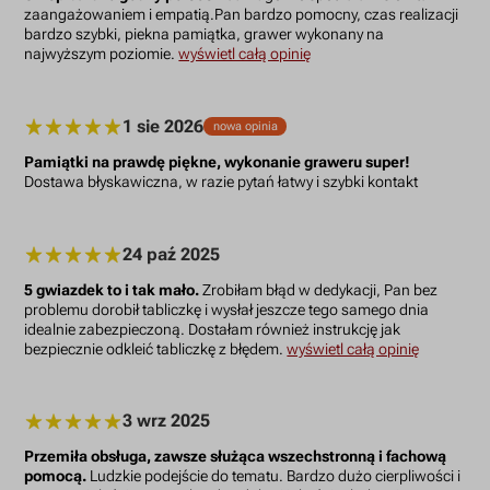
zaangażowaniem i empatią.Pan bardzo pomocny, czas realizacji
bardzo szybki, piekna pamiątka, grawer wykonany na
najwyższym poziomie.
wyświetl całą opinię
1 sie 2026
nowa opinia
Pamiątki na prawdę piękne, wykonanie graweru super!
Dostawa błyskawiczna, w razie pytań łatwy i szybki kontakt
24 paź 2025
5 gwiazdek to i tak mało.
Zrobiłam błąd w dedykacji, Pan bez
problemu dorobił tabliczkę i wysłał jeszcze tego samego dnia
idealnie zabezpieczoną. Dostałam również instrukcję jak
bezpiecznie odkleić tabliczkę z błędem.
wyświetl całą opinię
3 wrz 2025
Przemiła obsługa, zawsze służąca wszechstronną i fachową
pomocą.
Ludzkie podejście do tematu. Bardzo dużo cierpliwości i