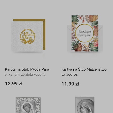
Kartka na Ślub Młoda Para
Kartka na Ślub Małżeństwo
to podróż
15 x 15 cm, ze złotą kopertą
12 x 16 cm
12.99 zł
11.99 zł
15 x 15 cm
12.99 zł
11,8 x 16,2 cm
11.99 zł