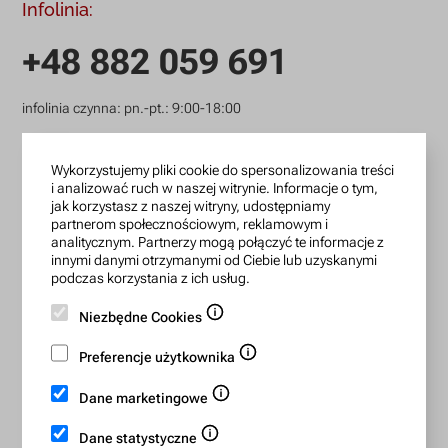
Infolinia:
+48 882 059 691
infolinia czynna: pn.-pt.: 9:00-18:00
zamowienia@lanotti.com
Wykorzystujemy pliki cookie do spersonalizowania treści
Pisząc w sprawie swojego zamówienia podaj w tytule
i analizować ruch w naszej witrynie. Informacje o tym,
wiadomości numer, który otrzymałeś w potwierdzeniu.
jak korzystasz z naszej witryny, udostępniamy
partnerom społecznościowym, reklamowym i
analitycznym. Partnerzy mogą połączyć te informacje z
innymi danymi otrzymanymi od Ciebie lub uzyskanymi
Konto bankowe:
podczas korzystania z ich usług.
15 1140 2004 0000 3702 7470 6466
Niezbędne Cookies
BIC/SWIFT: BREXPLPWMBK
Preferencje użytkownika
Bezpieczne płatności:
Dane marketingowe
Dane statystyczne