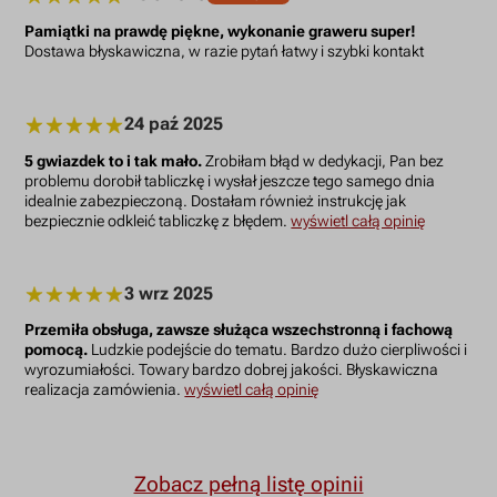
Pamiątki na prawdę piękne, wykonanie graweru super!
Dostawa błyskawiczna, w razie pytań łatwy i szybki kontakt
24 paź 2025
5 gwiazdek to i tak mało.
Zrobiłam błąd w dedykacji, Pan bez
problemu dorobił tabliczkę i wysłał jeszcze tego samego dnia
idealnie zabezpieczoną. Dostałam również instrukcję jak
bezpiecznie odkleić tabliczkę z błędem.
wyświetl całą opinię
3 wrz 2025
Przemiła obsługa, zawsze służąca wszechstronną i fachową
pomocą.
Ludzkie podejście do tematu. Bardzo dużo cierpliwości i
wyrozumiałości. Towary bardzo dobrej jakości. Błyskawiczna
realizacja zamówienia.
wyświetl całą opinię
Zobacz pełną listę opinii