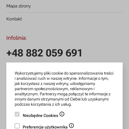
Mapa strony
Kontakt
Infolinia:
+48 882 059 691
infolinia czynna: pn.-pt.: 9:00-18:00
Wykorzystujemy pliki cookie do spersonalizowania treści
zamowienia@lanotti.com
i analizować ruch w naszej witrynie. Informacje o tym,
jak korzystasz z naszej witryny, udostępniamy
Pisząc w sprawie swojego zamówienia podaj w tytule
partnerom społecznościowym, reklamowym i
analitycznym. Partnerzy mogą połączyć te informacje z
wiadomości numer, który otrzymałeś w potwierdzeniu.
innymi danymi otrzymanymi od Ciebie lub uzyskanymi
podczas korzystania z ich usług.
Konto bankowe:
Niezbędne Cookies
15 1140 2004 0000 3702 7470 6466
Preferencje użytkownika