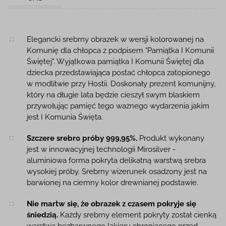
Opis produktu
Elegancki srebrny obrazek w wersji kolorowanej na
Komunię dla chłopca z podpisem "Pamiątka I Komunii
Świętej". Wyjątkowa pamiątka I Komunii Świętej dla
dziecka przedstawiająca postać chłopca zatopionego
w modlitwie przy Hostii. Doskonały prezent komunijny,
który na długie lata będzie cieszył swym blaskiem
przywołując pamięć tego ważnego wydarzenia jakim
jest I Komunia Święta.
Szczere srebro próby 999,95%.
Produkt wykonany
jest w innowacyjnej technologii Mirosilver -
aluminiowa forma pokryta delikatną warstwą srebra
wysokiej próby. Srebrny wizerunek osadzony jest na
barwionej na ciemny kolor drewnianej podstawie.
Nie martw się, że obrazek z czasem pokryje się
śniedzią.
Każdy srebrny element pokryty został cienką