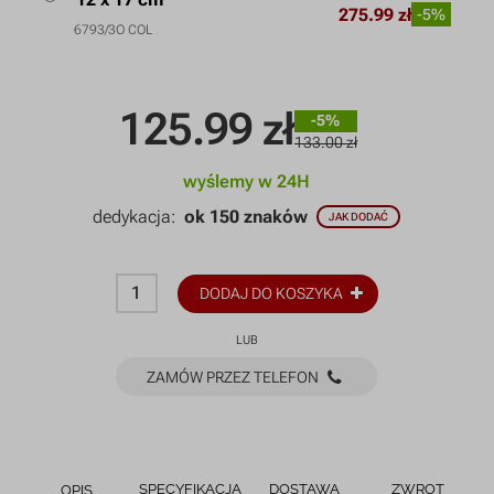
275.99 zł
-5%
6793/3O COL
125.99
zł
-5%
133.00 zł
wyślemy w 24H
dedykacja:
ok 150 znaków
JAK DODAĆ
DODAJ DO KOSZYKA
LUB
ZAMÓW PRZEZ TELEFON
SPECYFIKACJA
DOSTAWA
ZWROT
OPIS