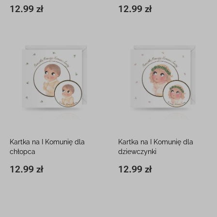
12.99 zł
12.99 zł
15 x 15 cm
12.99 zł
11,8 x 16,3 cm
12.99 zł
Kartka na I Komunię dla
Kartka na I Komunię dla
chłopca
dziewczynki
15 x 15 cm, z białą kopertą
15 x 15 cm, z białą kopertą
12.99 zł
12.99 zł
15 x 15 cm
12.99 zł
15 x 15 cm
12.99 zł