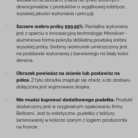
włoska firma Beltrami, znana na rynku srebrnych
dewocjonaliów z produktów o wyjątkowej estetyce,
wysokiej jakości wykonania i precyzji.
Szczere srebro próby 999,95%.
Pamiątka wykonana
jest z oparciu o innowacyjną technologię Mirosilver -
aluminiowa forma pokryta delikatną powłoką srebra
wysokiej próby. Srebrny wizerunek umieszczony jest
na podstawie wykonanej z barwionego na biały kolor
drewna.
Obrazek powiesisz na ścianie lub postawisz na
półce.
Z tyłu obrazka znajduje się otwór, a do zestawu
dołączona jest wyjmowana stopka.
Nie musisz kupować dodatkowego pudełka.
Produkt
dostarczony jest w oryginalnym opakowaniu firmy
Beltrami. Jest to estetyczne, pudełko z tektury
laminowanej w kolorze szarym z logiem producenta
na froncie.