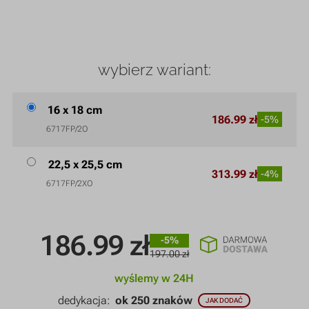
wybierz wariant:
16 x 18 cm
186.99 zł
-5%
6717FP/2O
22,5 x 25,5 cm
313.99 zł
-4%
6717FP/2XO
186.99
zł
-5%
197.00 zł
wyślemy w 24H
dedykacja:
ok 250 znaków
JAK DODAĆ