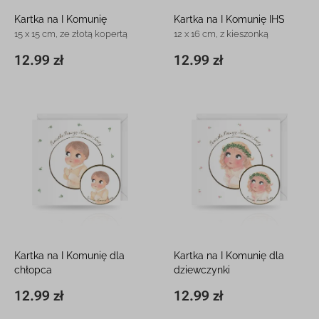
Kartka na I Komunię
Kartka na I Komunię IHS
15 x 15 cm, ze złotą kopertą
12 x 16 cm, z kieszonką
12.99 zł
12.99 zł
15 x 15 cm
12.99 zł
11,8 x 16,3 cm
12.99 zł
Kartka na I Komunię dla
Kartka na I Komunię dla
chłopca
dziewczynki
15 x 15 cm, z białą kopertą
15 x 15 cm, z białą kopertą
12.99 zł
12.99 zł
15 x 15 cm
12.99 zł
15 x 15 cm
12.99 zł