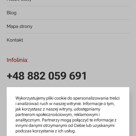
Blog
Mapa strony
Kontakt
Infolinia:
+48 882 059 691
infolinia czynna: pn.-pt.: 9:00-18:00
Wykorzystujemy pliki cookie do spersonalizowania treści
zamowienia@lanotti.com
i analizować ruch w naszej witrynie. Informacje o tym,
jak korzystasz z naszej witryny, udostępniamy
Pisząc w sprawie swojego zamówienia podaj w tytule
partnerom społecznościowym, reklamowym i
wiadomości numer, który otrzymałeś w potwierdzeniu.
analitycznym. Partnerzy mogą połączyć te informacje z
innymi danymi otrzymanymi od Ciebie lub uzyskanymi
podczas korzystania z ich usług.