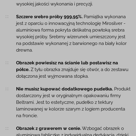
wysokiej jakości wykonania i precyzji.
Szczere srebro próby 999,95%.
Pamiątka wykonana
jest z oparciu o innowacyjną technologię Mirosilver -
aluminiowa forma pokryta delikatną powłoką srebra
wysokiej próby. Srebrny wizerunek umieszczony jest
na podstawie wykonanej z barwionego na biały kolor
drewna.
Obrazek powiesisz na ścianie lub postawisz na
półce.
Z tyłu obrazka znajduje się otwór, a do zestawu
dołączona jest wyjmowana stopka.
Nie musisz kupować dodatkowego pudełka.
Produkt
dostarczony jest w oryginalnym opakowaniu firmy
Beltrami. Jest to estetyczne, pudełko z tektury
laminowanej w kolorze szarym z logiem producenta
na froncie.
Obrazek z grawerem w cenie.
Wzbogać obrazek o
aluminiową tabliczkę z indywidualną dedykacją, dzięki