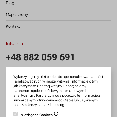
Blog
Mapa strony
Kontakt
Infolinia:
+48 882 059 691
infolinia czynna: pn.-pt.: 9:00-18:00
Wykorzystujemy pliki cookie do spersonalizowania treści
zamowienia@lanotti.com
i analizować ruch w naszej witrynie. Informacje o tym,
jak korzystasz z naszej witryny, udostępniamy
Pisząc w sprawie swojego zamówienia podaj w tytule
partnerom społecznościowym, reklamowym i
wiadomości numer, który otrzymałeś w potwierdzeniu.
analitycznym. Partnerzy mogą połączyć te informacje z
innymi danymi otrzymanymi od Ciebie lub uzyskanymi
podczas korzystania z ich usług.
Konto bankowe:
Niezbędne Cookies