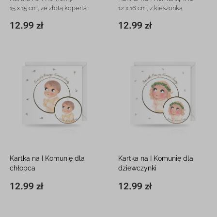
15 x 15 cm, ze złotą kopertą
12 x 16 cm, z kieszonką
12.99 zł
12.99 zł
15 x 15 cm
12.99 zł
11,8 x 16,3 cm
12.99 zł
Kartka na I Komunię dla
Kartka na I Komunię dla
chłopca
dziewczynki
15 x 15 cm, z białą kopertą
15 x 15 cm, z białą kopertą
12.99 zł
12.99 zł
15 x 15 cm
12.99 zł
15 x 15 cm
12.99 zł