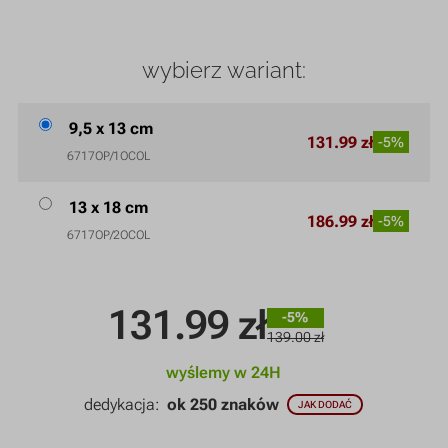
wybierz wariant:
9,5 x 13 cm
131.99 zł
-5%
6717OP/1OCOL
13 x 18 cm
186.99 zł
-5%
6717OP/2OCOL
131.99
zł
-5%
139.00 zł
wyślemy w 24H
dedykacja:
ok 250 znaków
JAK DODAĆ