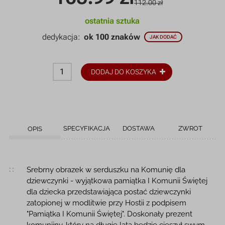
112.00 zł
ostatnia sztuka
dedykacja:
ok 100 znaków
JAK DODAĆ
DODAJ DO KOSZYKA
SPECYFIKACJA
DOSTAWA
ZWROT
OPIS
Opis produktu
Srebrny obrazek w serduszku na Komunię dla
dziewczynki - wyjątkowa pamiątka I Komunii Świętej
dla dziecka przedstawiająca postać dziewczynki
zatopionej w modlitwie przy Hostii z podpisem
"Pamiątka I Komunii Świętej". Doskonały prezent
komunijny, który na długie lata będzie cieszył swym