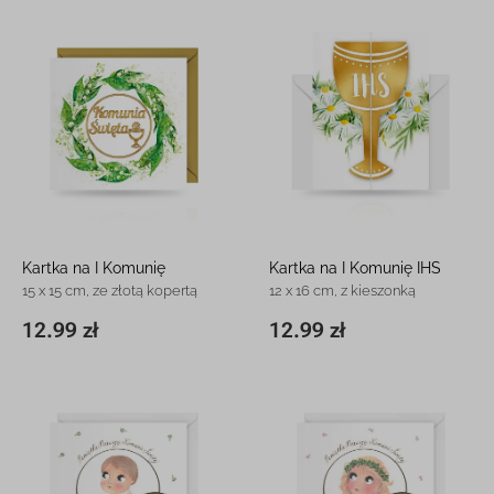
Kartka na I Komunię
Kartka na I Komunię IHS
15 x 15 cm, ze złotą kopertą
12 x 16 cm, z kieszonką
12.99 zł
12.99 zł
15 x 15 cm
12.99 zł
11,8 x 16,3 cm
12.99 zł