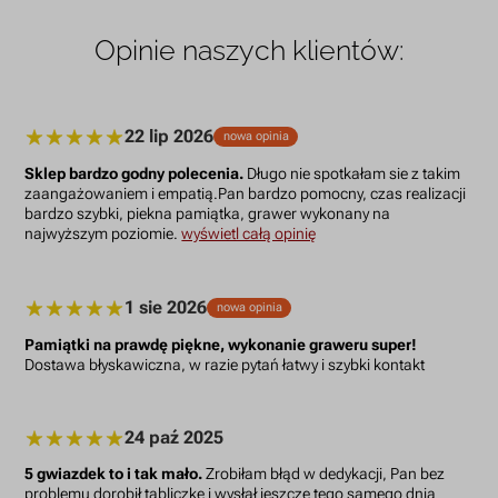
Opinie naszych klientów:
22 lip 2026
nowa opinia
Sklep bardzo godny polecenia.
Długo nie spotkałam sie z takim
zaangażowaniem i empatią.Pan bardzo pomocny, czas realizacji
bardzo szybki, piekna pamiątka, grawer wykonany na
najwyższym poziomie.
wyświetl całą opinię
1 sie 2026
nowa opinia
Pamiątki na prawdę piękne, wykonanie graweru super!
Dostawa błyskawiczna, w razie pytań łatwy i szybki kontakt
24 paź 2025
5 gwiazdek to i tak mało.
Zrobiłam błąd w dedykacji, Pan bez
problemu dorobił tabliczkę i wysłał jeszcze tego samego dnia