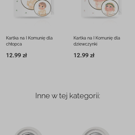
Kartka na I Komunię dla
Kartka na I Komunię dla
chłopca
dziewczynki
15 x 15 cm, z białą kopertą
15 x 15 cm, z białą kopertą
12.99 zł
12.99 zł
15 x 15 cm
12.99 zł
15 x 15 cm
12.99 zł
Inne w tej kategorii: