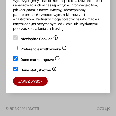
Wykorzystujemy pliki cookie do spersonalizowania treści
zamowienia@lanotti.com
i analizować ruch w naszej witrynie. Informacje o tym,
jak korzystasz z naszej witryny, udostępniamy
Pisząc w sprawie swojego zamówienia podaj w tytule
partnerom społecznościowym, reklamowym i
wiadomości numer, który otrzymałeś w potwierdzeniu.
analitycznym. Partnerzy mogą połączyć te informacje z
innymi danymi otrzymanymi od Ciebie lub uzyskanymi
podczas korzystania z ich usług.
Konto bankowe:
Niezbędne Cookies
15 1140 2004 0000 3702 7470 6466
Preferencje użytkownika
BIC/SWIFT: BREXPLPWMBK
Dane marketingowe
Bezpieczne płatności:
Dane statystyczne
ZAPISZ WYBÓR
© 2013-2026 LANOTTI