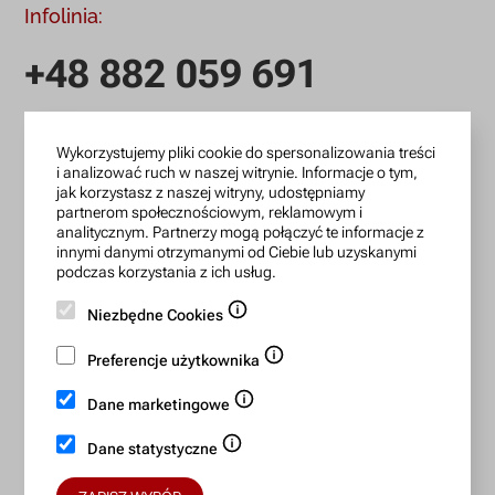
Infolinia:
+48 882 059 691
infolinia czynna: pn.-pt.: 9:00-18:00
Wykorzystujemy pliki cookie do spersonalizowania treści
zamowienia@lanotti.com
i analizować ruch w naszej witrynie. Informacje o tym,
jak korzystasz z naszej witryny, udostępniamy
Pisząc w sprawie swojego zamówienia podaj w tytule
partnerom społecznościowym, reklamowym i
wiadomości numer, który otrzymałeś w potwierdzeniu.
analitycznym. Partnerzy mogą połączyć te informacje z
innymi danymi otrzymanymi od Ciebie lub uzyskanymi
podczas korzystania z ich usług.
Konto bankowe:
Niezbędne Cookies
15 1140 2004 0000 3702 7470 6466
Preferencje użytkownika
BIC/SWIFT: BREXPLPWMBK
Dane marketingowe
Bezpieczne płatności:
Dane statystyczne