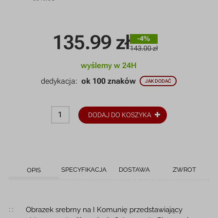
135.99
zł
-4%
143.00 zł
wyślemy w 24H
dedykacja:
ok 100 znaków
JAK DODAĆ
DODAJ DO KOSZYKA
SPECYFIKACJA
DOSTAWA
ZWROT
OPIS
Opis produktu
Obrazek srebrny na I Komunię przedstawiający