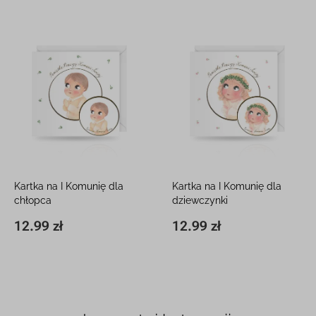
Kartka na I Komunię dla
Kartka na I Komunię dla
chłopca
dziewczynki
15 x 15 cm, z białą kopertą
15 x 15 cm, z białą kopertą
12.99 zł
12.99 zł
15 x 15 cm
12.99 zł
15 x 15 cm
12.99 zł