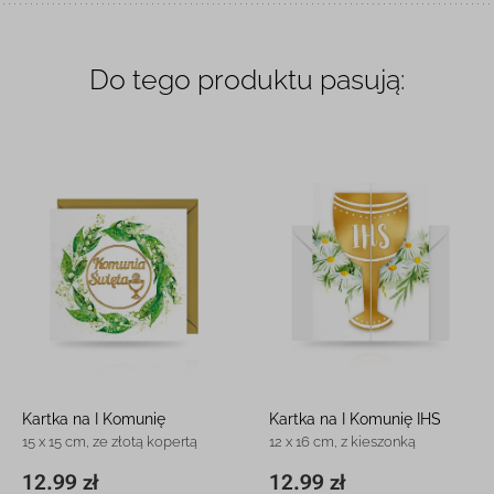
Do tego produktu pasują:
Kartka na I Komunię
Kartka na I Komunię IHS
15 x 15 cm, ze złotą kopertą
12 x 16 cm, z kieszonką
12.99 zł
12.99 zł
15 x 15 cm
12.99 zł
11,8 x 16,3 cm
12.99 zł