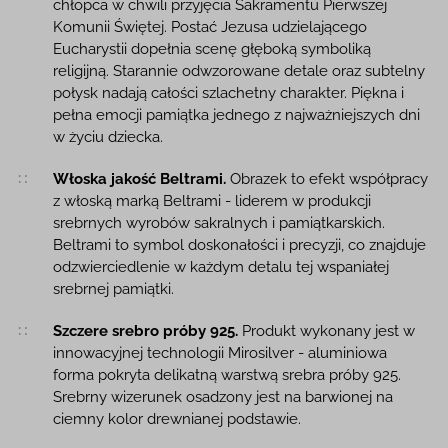
chłopca w chwili przyjęcia Sakramentu Pierwszej
Komunii Świętej. Postać Jezusa udzielającego
Eucharystii dopełnia scenę głęboką symboliką
religijną. Starannie odwzorowane detale oraz subtelny
połysk nadają całości szlachetny charakter. Piękna i
pełna emocji pamiątka jednego z najważniejszych dni
w życiu dziecka.
Włoska jakość Beltrami.
Obrazek to efekt współpracy
z włoską marką Beltrami - liderem w produkcji
srebrnych wyrobów sakralnych i pamiątkarskich.
Beltrami to symbol doskonałości i precyzji, co znajduje
odzwierciedlenie w każdym detalu tej wspaniałej
srebrnej pamiątki.
Szczere srebro próby 925.
Produkt wykonany jest w
innowacyjnej technologii Mirosilver - aluminiowa
forma pokryta delikatną warstwą srebra próby 925.
Srebrny wizerunek osadzony jest na barwionej na
ciemny kolor drewnianej podstawie.