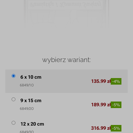
wybierz wariant:
6 x 10 cm
135.99 zł
-4%
6849/1O
9 x 15 cm
189.99 zł
-5%
6849/2O
12 x 20 cm
316.99 zł
-5%
6849/3O