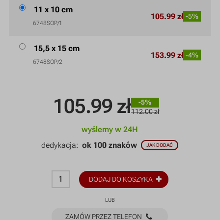
11 x 10 cm
105.99 zł
-5%
6748SOP/1
15,5 x 15 cm
153.99 zł
-4%
6748SOP/2
105.99
zł
-5%
112.00 zł
wyślemy w 24H
dedykacja:
ok 100 znaków
JAK DODAĆ
DODAJ DO KOSZYKA
LUB
ZAMÓW PRZEZ TELEFON