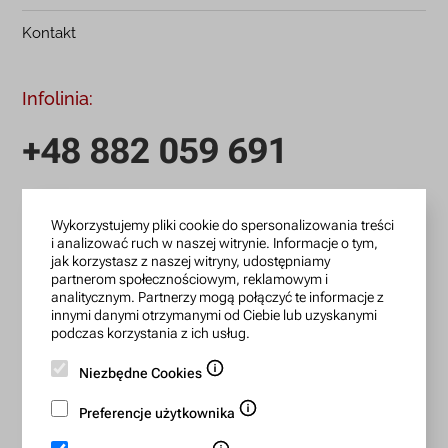
Kontakt
Infolinia:
+48 882 059 691
infolinia czynna: pn.-pt.: 9:00-18:00
Wykorzystujemy pliki cookie do spersonalizowania treści
zamowienia@lanotti.com
i analizować ruch w naszej witrynie. Informacje o tym,
jak korzystasz z naszej witryny, udostępniamy
Pisząc w sprawie swojego zamówienia podaj w tytule
partnerom społecznościowym, reklamowym i
wiadomości numer, który otrzymałeś w potwierdzeniu.
analitycznym. Partnerzy mogą połączyć te informacje z
innymi danymi otrzymanymi od Ciebie lub uzyskanymi
podczas korzystania z ich usług.
Konto bankowe:
Niezbędne Cookies
15 1140 2004 0000 3702 7470 6466
Preferencje użytkownika
BIC/SWIFT: BREXPLPWMBK