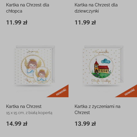
Kartka na Chrzest dla
Kartka na Chrzest dla
chłopca
dziewczynki
12 x 16 cm, z kieszonką
12 x 16 cm, z kieszonką
11.99 zł
11.99 zł
11,8 x 16,3 cm
11.99 zł
11,8 x 16,3 cm
11.99 zł
nowość
Kartka na Chrzest
Kartka z życzeniami na
Chrzest
15 x 15 cm, z białą kopertą
15 x 15 cm, z białą kopertą
14.99 zł
13.99 zł
15 x 15 cm
14.99 zł
15 x 15 cm
13.99 zł