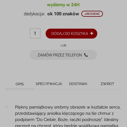
wyślemy w 24H
dedykacja:
ok 100 znaków
JAK DODAĆ
DODAJ DO KOSZYKA
LUB
ZAMÓW PRZEZ TELEFON
SPECYFIKACJA
DOSTAWA
ZWROT
OPIS
Opis produktu
Piękny pamiątkowy srebrny obrazek w kształcie serca,
przedstawiający aniołka klęczącego na tle chmur z
podpisem "Do Ciebie, Boże, raczki podnoszę". Idealny
prezent na chrzest, który będzie wyjątkową pamiątką