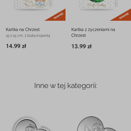
nowość
Kartka na Chrzest
Kartka z życzeniami na
Chrzest
15 x 15 cm, z białą kopertą
15 x 15 cm, z białą kopertą
14.99 zł
13.99 zł
15 x 15 cm
14.99 zł
15 x 15 cm
13.99 zł
Inne w tej kategorii: