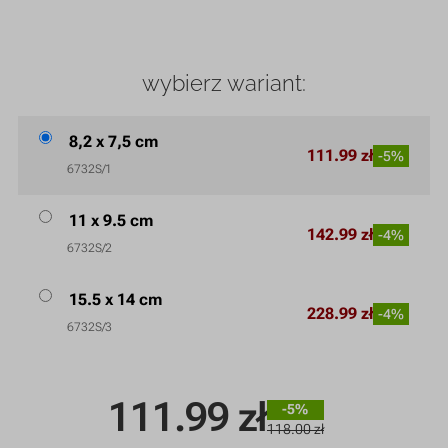
wybierz wariant:
8,2 x 7,5 cm
111.99 zł
-5%
6732S/1
11 x 9.5 cm
142.99 zł
-4%
6732S/2
15.5 x 14 cm
228.99 zł
-4%
6732S/3
111.99
zł
-5%
118.00 zł