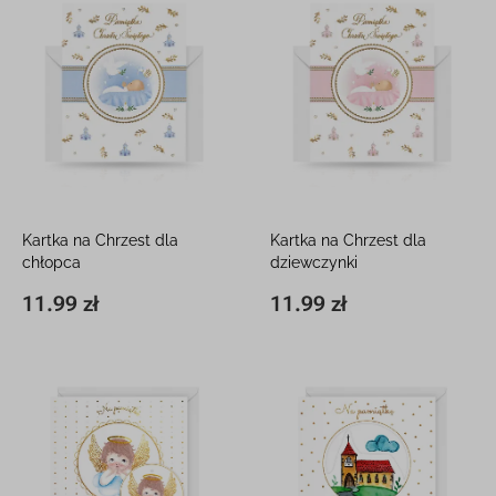
Kartka na Chrzest dla
Kartka na Chrzest dla
chłopca
dziewczynki
12 x 16 cm, z kieszonką
12 x 16 cm, z kieszonką
11.99 zł
11.99 zł
11,8 x 16,3 cm
11.99 zł
11,8 x 16,3 cm
11.99 zł