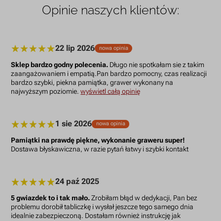
Opinie naszych klientów:
22 lip 2026
nowa opinia
Sklep bardzo godny polecenia.
Długo nie spotkałam sie z takim
zaangażowaniem i empatią.Pan bardzo pomocny, czas realizacji
bardzo szybki, piekna pamiątka, grawer wykonany na
najwyższym poziomie.
wyświetl całą opinię
1 sie 2026
nowa opinia
Pamiątki na prawdę piękne, wykonanie graweru super!
Dostawa błyskawiczna, w razie pytań łatwy i szybki kontakt
24 paź 2025
5 gwiazdek to i tak mało.
Zrobiłam błąd w dedykacji, Pan bez
problemu dorobił tabliczkę i wysłał jeszcze tego samego dnia
idealnie zabezpieczoną. Dostałam również instrukcję jak