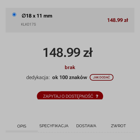
∅18 x 11 mm
148.99 zł
KLK017S
148.99
zł
brak
dedykacja:
ok 100 znaków
JAK DODAĆ
ZAPYTAJ O DOSTĘPNOŚĆ
SPECYFIKACJA
DOSTAWA
ZWROT
OPIS