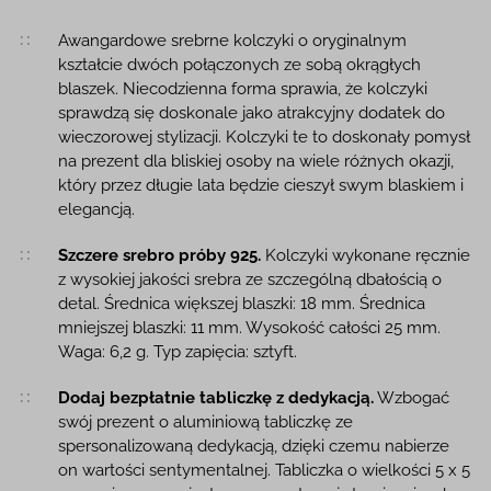
Opis produktu
Awangardowe srebrne kolczyki o oryginalnym
kształcie dwóch połączonych ze sobą okrągłych
blaszek. Niecodzienna forma sprawia, że kolczyki
sprawdzą się doskonale jako atrakcyjny dodatek do
wieczorowej stylizacji. Kolczyki te to doskonały pomysł
na prezent dla bliskiej osoby na wiele różnych okazji,
który przez długie lata będzie cieszył swym blaskiem i
elegancją.
Szczere srebro próby 925.
Kolczyki wykonane ręcznie
z wysokiej jakości srebra ze szczególną dbałością o
detal. Średnica większej blaszki: 18 mm. Średnica
mniejszej blaszki: 11 mm. Wysokość całości 25 mm.
Waga: 6,2 g. Typ zapięcia: sztyft.
Dodaj bezpłatnie tabliczkę z dedykacją.
Wzbogać
swój prezent o aluminiową tabliczkę ze
spersonalizowaną dedykacją, dzięki czemu nabierze
on wartości sentymentalnej. Tabliczka o wielkości 5 x 5