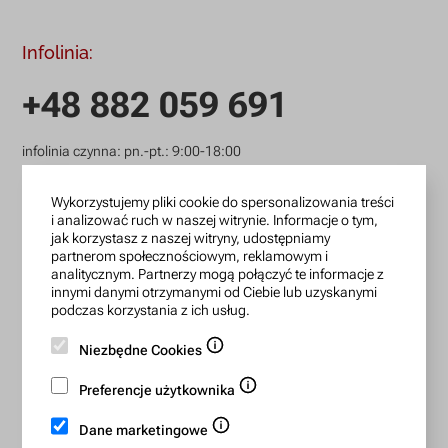
Infolinia:
+48 882 059 691
infolinia czynna: pn.-pt.: 9:00-18:00
zamowienia@lanotti.com
Wykorzystujemy pliki cookie do spersonalizowania treści
i analizować ruch w naszej witrynie. Informacje o tym,
Pisząc w sprawie swojego zamówienia podaj w tytule
jak korzystasz z naszej witryny, udostępniamy
wiadomości numer, który otrzymałeś w potwierdzeniu.
partnerom społecznościowym, reklamowym i
analitycznym. Partnerzy mogą połączyć te informacje z
innymi danymi otrzymanymi od Ciebie lub uzyskanymi
Konto bankowe:
podczas korzystania z ich usług.
Niezbędne Cookies
15 1140 2004 0000 3702 7470 6466
BIC/SWIFT: BREXPLPWMBK
Preferencje użytkownika
Dane marketingowe
Bezpieczne płatności: