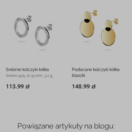
Srebrne kolczyki kółka
Pozłacane kolczyki kółka
blaszki
Srebro 925, śr. 15 mm, 3,2 g
Srebro 925, śr. 18 mm, 6,2 g
113.99 zł
148.99 zł
∅15 x 0,5 mm
113.99 zł
∅18 x 11 mm
148.99 zł
Powiązane artykuły na blogu: