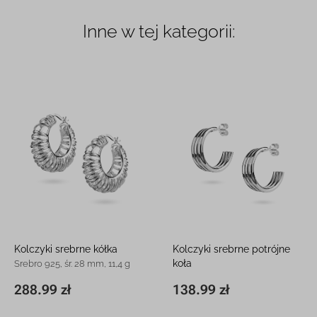
Inne w tej kategorii:
Kolczyki srebrne kółka
Kolczyki srebrne potrójne
koła
Srebro 925, śr. 28 mm, 11,4 g
Srebro 925, śr. 19,2 mm, 4,4 g
288.99 zł
138.99 zł
∅28 x 9,5 mm
288.99 zł
∅19,2 x 6,8 mm
138.99 zł