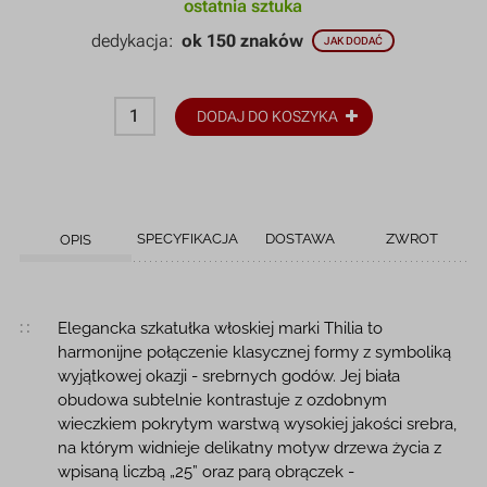
ostatnia sztuka
dedykacja:
ok 150 znaków
JAK DODAĆ
DODAJ DO KOSZYKA
SPECYFIKACJA
DOSTAWA
ZWROT
OPIS
Opis produktu
Elegancka szkatułka włoskiej marki Thilia to
harmonijne połączenie klasycznej formy z symboliką
wyjątkowej okazji - srebrnych godów. Jej biała
obudowa subtelnie kontrastuje z ozdobnym
wieczkiem pokrytym warstwą wysokiej jakości srebra,
na którym widnieje delikatny motyw drzewa życia z
wpisaną liczbą „25” oraz parą obrączek -