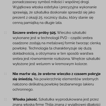
ponadczasowy symbol miłości i wspólnej drogi.
Wyjątkowa włoska estetyka i precyzyjna wykonanie
sprawiają, że szkatułka doskonale sprawdzi się jako
prezent z okazji 25. rocznicy ślubu, który stanie się
cenną pamiątką na długie lata.
Szczere srebro próby 925.
Wieczko szkatułki
wykonane jest w technologii PVD - cząstki srebra
osadzone zostają na metalowej formie tworząc cienką
powłokę. Technologia ta charakteryzuje się dużą
dokładnością, a otrzymana w ten sposób warstwa
srebra jest równomiernie rozłożona. Wnętrze szkatułki
wyłożone jest welurem w kremowym kolorze.
Nie martw się, że srebrne wieczko z czasem pokryje
się śniedzią.
Na powierzchnię elementów srebrnych
nałożono delikatną powłokę bezbarwnego lakieru
ochronnego.
Włoska jakość.
Szkatułka wyprodukowana jest przez
znaną włoską firmę Thilia znaną z wyjątkowej dbałości