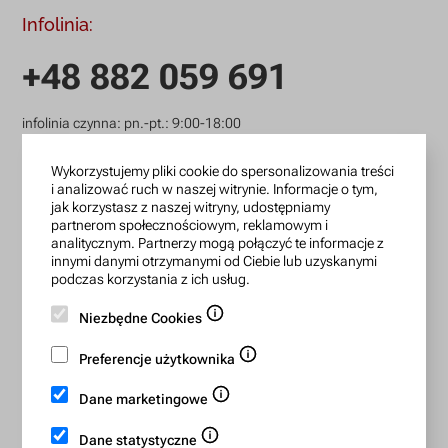
Infolinia:
+48 882 059 691
infolinia czynna: pn.-pt.: 9:00-18:00
zamowienia@lanotti.com
Wykorzystujemy pliki cookie do spersonalizowania treści
i analizować ruch w naszej witrynie. Informacje o tym,
Pisząc w sprawie swojego zamówienia podaj w tytule
jak korzystasz z naszej witryny, udostępniamy
wiadomości numer, który otrzymałeś w potwierdzeniu.
partnerom społecznościowym, reklamowym i
analitycznym. Partnerzy mogą połączyć te informacje z
innymi danymi otrzymanymi od Ciebie lub uzyskanymi
podczas korzystania z ich usług.
Konto bankowe:
Niezbędne Cookies
15 1140 2004 0000 3702 7470 6466
BIC/SWIFT: BREXPLPWMBK
Preferencje użytkownika
Dane marketingowe
Bezpieczne płatności:
Dane statystyczne