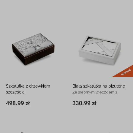
Szkatułka z drzewkiem
Biała szkatułka na biżuterię
szczęścia
Ze srebrnym wieczkiem z
Srebro próby 925 z grawerem
grawerem
498.99 zł
330.99 zł
14 x 19 x 5 cm
498.99 zł
12 x 20,5 x 5,5 cm
330.99 zł