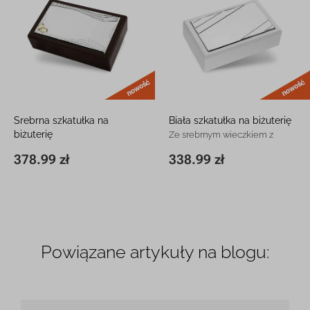
nowość
Srebrna szkatułka na
Biała szkatułka na biżuterię
biżuterię
Ze srebrnym wieczkiem z
Ze motywem obrączek z
grawerem
378.99 zł
338.99 zł
12 x 20,5 x 5,5 cm
378.99 zł
12 x 20,5 x 5,5 cm
338.99 zł
grawerem
Powiązane artykuły na blogu: