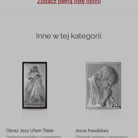
Zobacz pełną listę opinii
Inne w tej kategorii:
Obraz Jezu Ufam Tobie
Jezus frasobliwy
Srebrna pamiątka z grawerem
Obrazek srebrny z grawerem