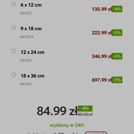
6 x 12 cm
135.99 zł
-4%
6443/2
9 x 18 cm
222.99 zł
-5%
6443/2X
12 x 24 cm
346.99 zł
-4%
6443/3
18 x 36 cm
697.99 zł
-5%
6443/5
84.99
zł
-4%
89.00 zł
wyślemy w 24H