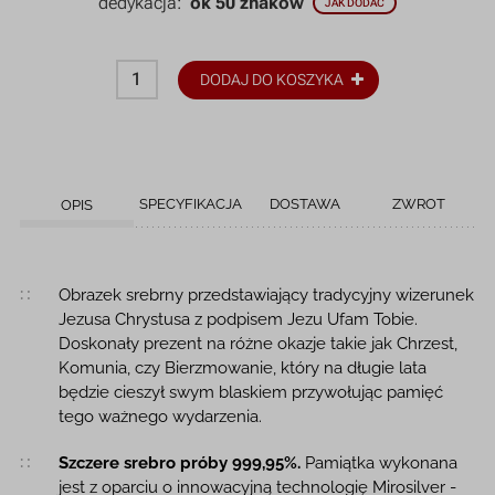
dedykacja:
ok 50 znaków
JAK DODAĆ
DODAJ DO KOSZYKA
SPECYFIKACJA
DOSTAWA
ZWROT
OPIS
Opis produktu
Obrazek srebrny przedstawiający tradycyjny wizerunek
Jezusa Chrystusa z podpisem Jezu Ufam Tobie.
Doskonały prezent na różne okazje takie jak Chrzest,
Komunia, czy Bierzmowanie, który na długie lata
będzie cieszył swym blaskiem przywołując pamięć
tego ważnego wydarzenia.
Szczere srebro próby 999,95%.
Pamiątka wykonana
jest z oparciu o innowacyjną technologię Mirosilver -