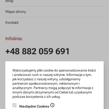
Blog
Mapa strony
Kontakt
Infolinia:
+48 882 059 691
infolinia czynna: pn.-pt.: 9:00-18:00
zamowienia@lanotti.com
Wykorzystujemy pliki cookie do spersonalizowania treści
i analizować ruch w naszej witrynie. Informacje o tym,
jak korzystasz z naszej witryny, udostępniamy
Pisząc w sprawie swojego zamówienia podaj w tytule
partnerom społecznościowym, reklamowym i
wiadomości numer, który otrzymałeś w potwierdzeniu.
analitycznym. Partnerzy mogą połączyć te informacje z
innymi danymi otrzymanymi od Ciebie lub uzyskanymi
podczas korzystania z ich usług.
Konto bankowe:
Niezbędne Cookies