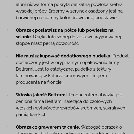
aluminiowa forma pokryta delikatną powłoką srebra
wysokiej próby. Srebrny wizerunek osadzony jest na
barwionej na ciemny kolor drewnianej podstawie.
Obrazek postawisz na półce lub powiesisz na
ścianie.
Dzięki dołączonej do zestawu wyjmowanej
stopce masz pełną dowolność.
Nie musisz kupować dodatkowego pudełka.
Produkt
dostarczony jest w oryginalnym opakowaniu firmy
Beltrami. Jest to estetyczne, pudełko z tektury
laminowanej w kolorze kremowym z logiem
producenta na froncie.
Włoska jakość Beltrami.
Producentem obrazka jest
ceniona firma Beltrami należąca do czołowych
włoskich wytwórców wyrobów srebrnych, sakralnych i
pamiątkarskich.
Obrazek z grawerem w cenie.
Wzbogać obrazek o
aluminiową tabliczkę z indywidualną dedykacją, dzięki