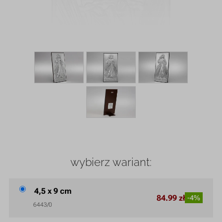
wybierz wariant:
4,5 x 9 cm
84.99 zł
-4%
6443/0