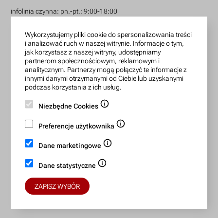
infolinia czynna: pn.-pt.: 9:00-18:00
zamowienia@lanotti.com
Wykorzystujemy pliki cookie do spersonalizowania treści
i analizować ruch w naszej witrynie. Informacje o tym,
Pisząc w sprawie swojego zamówienia podaj w tytule
jak korzystasz z naszej witryny, udostępniamy
wiadomości numer, który otrzymałeś w potwierdzeniu.
partnerom społecznościowym, reklamowym i
analitycznym. Partnerzy mogą połączyć te informacje z
innymi danymi otrzymanymi od Ciebie lub uzyskanymi
podczas korzystania z ich usług.
Konto bankowe:
Niezbędne Cookies
15 1140 2004 0000 3702 7470 6466
BIC/SWIFT: BREXPLPWMBK
Preferencje użytkownika
Dane marketingowe
Bezpieczne płatności:
Dane statystyczne
ZAPISZ WYBÓR