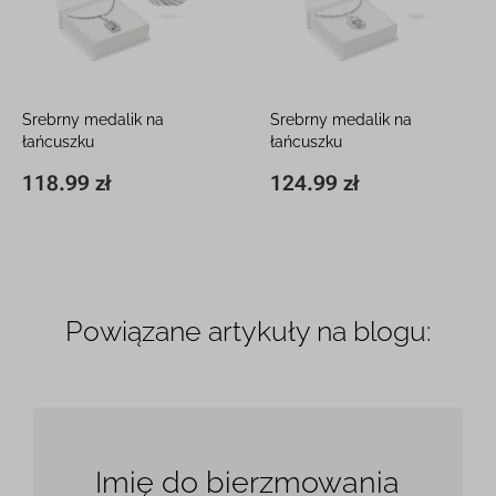
Srebrny medalik na
Srebrny medalik na
łańcuszku
łańcuszku
Matka Boska Częstochowska
Matka Boska Częstochowska
118.99 zł
124.99 zł
20 x 8,5 mm
118.99 zł
19,5 x 13 mm
124.99 zł
Powiązane artykuły na blogu:
Imię do bierzmowania