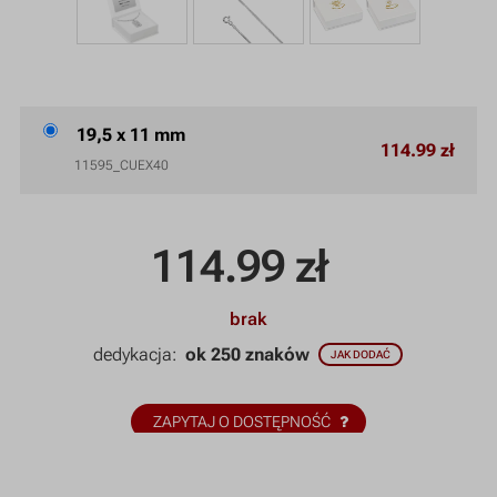
19,5 x 11 mm
114.99 zł
11595_CUEX40
114.99
zł
brak
dedykacja:
ok 250 znaków
JAK DODAĆ
ZAPYTAJ O DOSTĘPNOŚĆ