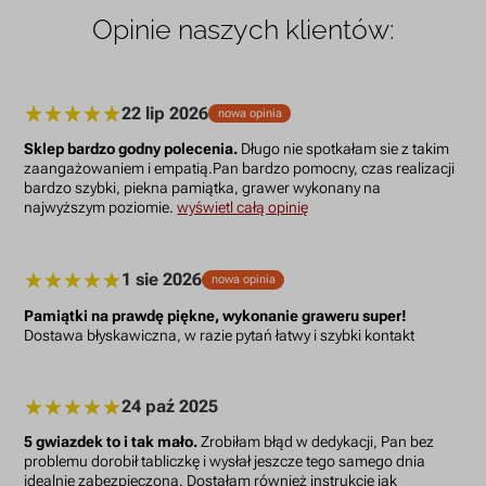
Opinie naszych klientów:
22 lip 2026
nowa opinia
Sklep bardzo godny polecenia.
Długo nie spotkałam sie z takim
zaangażowaniem i empatią.Pan bardzo pomocny, czas realizacji
bardzo szybki, piekna pamiątka, grawer wykonany na
najwyższym poziomie.
wyświetl całą opinię
1 sie 2026
nowa opinia
Pamiątki na prawdę piękne, wykonanie graweru super!
Dostawa błyskawiczna, w razie pytań łatwy i szybki kontakt
24 paź 2025
5 gwiazdek to i tak mało.
Zrobiłam błąd w dedykacji, Pan bez
problemu dorobił tabliczkę i wysłał jeszcze tego samego dnia
idealnie zabezpieczoną. Dostałam również instrukcję jak