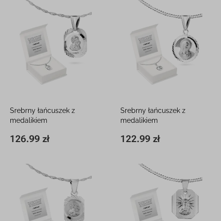
Srebrny łańcuszek z
Srebrny łańcuszek z
medalikiem
medalikiem
W pudełeczku z grawerem
W pudełeczku z grawerem
126.99 zł
122.99 zł
10 x 18 mm
126.99 zł
20 x 12 mm
122.99 zł