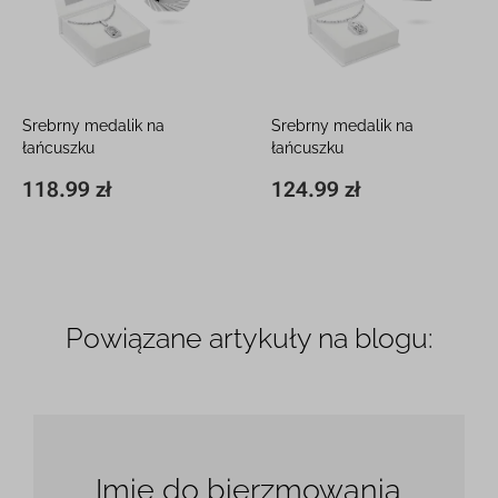
Srebrny medalik na
Srebrny medalik na
łańcuszku
łańcuszku
Matka Boska Częstochowska
Matka Boska Częstochowska
118.99 zł
124.99 zł
20 x 8,5 mm
118.99 zł
19,5 x 13 mm
124.99 zł
Powiązane artykuły na blogu:
Imię do bierzmowania