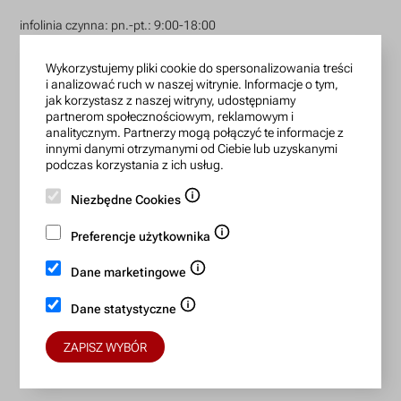
infolinia czynna: pn.-pt.: 9:00-18:00
zamowienia@lanotti.com
Wykorzystujemy pliki cookie do spersonalizowania treści
i analizować ruch w naszej witrynie. Informacje o tym,
Pisząc w sprawie swojego zamówienia podaj w tytule
jak korzystasz z naszej witryny, udostępniamy
wiadomości numer, który otrzymałeś w potwierdzeniu.
partnerom społecznościowym, reklamowym i
analitycznym. Partnerzy mogą połączyć te informacje z
innymi danymi otrzymanymi od Ciebie lub uzyskanymi
podczas korzystania z ich usług.
Konto bankowe:
Niezbędne Cookies
15 1140 2004 0000 3702 7470 6466
BIC/SWIFT: BREXPLPWMBK
Preferencje użytkownika
Dane marketingowe
Bezpieczne płatności:
Dane statystyczne
ZAPISZ WYBÓR