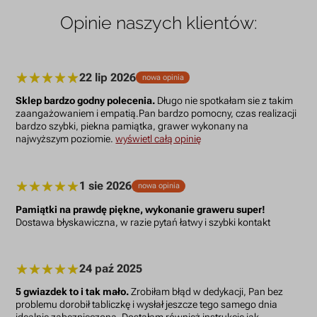
Opinie naszych klientów:
22 lip 2026
nowa opinia
Sklep bardzo godny polecenia.
Długo nie spotkałam sie z takim
zaangażowaniem i empatią.Pan bardzo pomocny, czas realizacji
bardzo szybki, piekna pamiątka, grawer wykonany na
najwyższym poziomie.
wyświetl całą opinię
1 sie 2026
nowa opinia
Pamiątki na prawdę piękne, wykonanie graweru super!
Dostawa błyskawiczna, w razie pytań łatwy i szybki kontakt
24 paź 2025
5 gwiazdek to i tak mało.
Zrobiłam błąd w dedykacji, Pan bez
problemu dorobił tabliczkę i wysłał jeszcze tego samego dnia