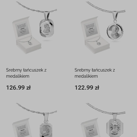
Srebrny łańcuszek z
Srebrny łańcuszek z
medalikiem
medalikiem
W pudełeczku z grawerem
W pudełeczku z grawerem
126.99 zł
122.99 zł
10 x 18 mm
126.99 zł
20 x 12 mm
122.99 zł