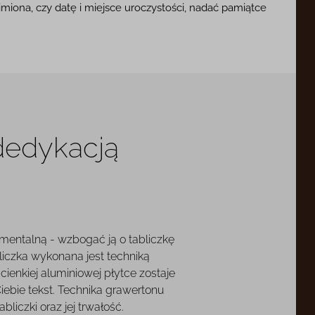
imiona, czy datę i miejsce uroczystości, nadać pamiątce
 dedykacją
mentalną - wzbogać ją o tabliczkę
liczka wykonana jest techniką
cienkiej aluminiowej płytce zostaje
ebie tekst. Technika grawertonu
liczki oraz jej trwałość.