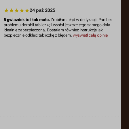
24 paź 2025
5 gwiazdek to i tak mało.
Zrobiłam błąd w dedykacji, Pan bez
problemu dorobił tabliczkę i wysłał jeszcze tego samego dnia
idealnie zabezpieczoną. Dostałam również instrukcję jak
bezpiecznie odkleić tabliczkę z błędem.
wyświetl całą opinię