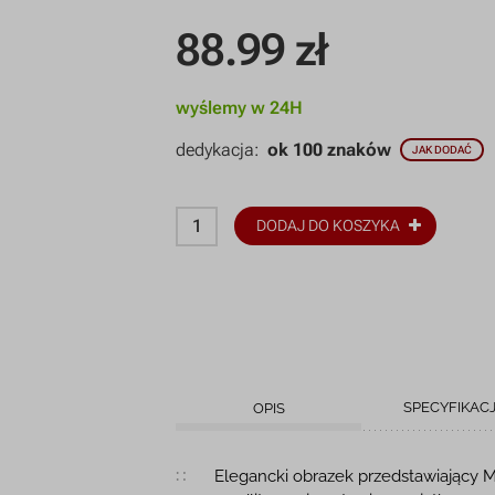
88.99
zł
wyślemy w 24H
dedykacja:
ok 100 znaków
JAK DODAĆ
DODAJ DO KOSZYKA
SPECYFIKAC
OPIS
Opis produktu
Elegancki obrazek przedstawiający M