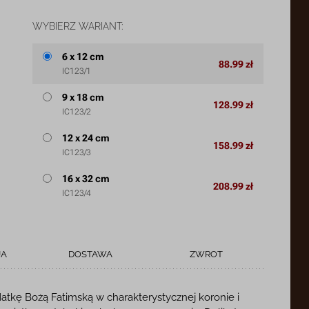
WYBIERZ WARIANT:
6 x 12 cm
88.99 zł
IC123/1
9 x 18 cm
128.99 zł
IC123/2
12 x 24 cm
158.99 zł
IC123/3
16 x 32 cm
208.99 zł
IC123/4
JA
DOSTAWA
ZWROT
atkę Bożą Fatimską w charakterystycznej koronie i