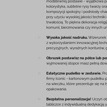
modlitewnej postawie - wyjątkowa 
kolorystyka, subtelne rysy twarzy o
kompozycji spokojny i podniosły cha
przy użyciu wysokiej jakości technik
trwałością. To piękna dekoracja relig
komunii, bierzmowania czy innych ur
Wysoka jakość nadruku.
Wizerunek z
z wykorzystaniem innowacyjnej techn
precyzyjnych, wyraźnych konturów, gł
Obrazek postawisz na półce lub pow
wyjmowanej stopce masz pełną dow
Estetyczne pudełko w zestawie.
Pro
firmy Iconic - kartonowym pudełku
na wieczku, które prezentuje się na 
opakowania.
Bezpłatna personalizacja!
Uczyń ob
tabliczce z indywidualną dedykacją 