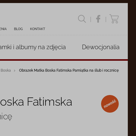
|
|
ENIA
BLOG
KONTAKT
amki i albumy
na zdjęcia
Dewocjonalia
 Boska
Obrazek Matka Boska Fatimska Pamiątka na ślub i rocznicę
oska Fatimska
nowość
nicę