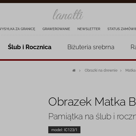
WYSYŁKA ZA GRANICĘ
GRAWEROWANIE
NEWSLETTER
STATUS ZAMÓWI
Ślub i Rocznica
Biżuteria
srebrna
R
Obrazki na drewnie
Matka
Obrazek Matka B
Pamiątka na ślub i rocz
model:
IC123/1