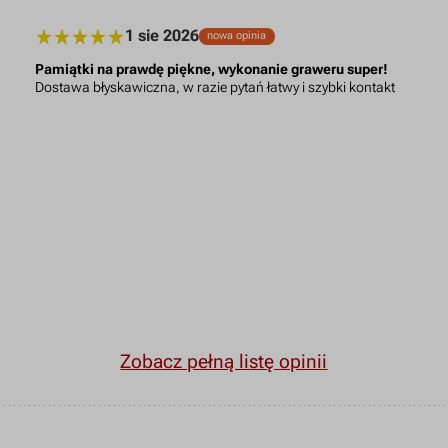
1 sie 2026
nowa opinia
Pamiątki na prawdę piękne, wykonanie graweru super!
Dostawa błyskawiczna, w razie pytań łatwy i szybki kontakt
Zobacz pełną listę opinii