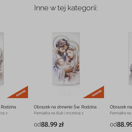
Inne w tej kategorii:
nowość
nowość
 Rodzina
Obrazek na drewnie Św. Rodzina
Obrazek na
icę z
Pamiątka na ślub i rocznicę z
Pamiątka na 
grawerem
grawerem
od
88.99 zł
od
88.99
88.99 zł
6 x 12 cm
88.99 zł
6 x 12 cm
128.99 zł
9 x 18 cm
128.99 zł
9 x 18 cm