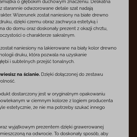
pamiątka o głębokim duchowym znaczeniu. Delikatna
raz starannie odwzorowane detale szat nadają
rakter. Wizerunek został naniesiony na białe drewno
i druku, dzięki czemu obraz zachwyca estetyką i
ijna do domu oraz doskonały prezent z okazji chrztu,
oczystości o charakterze sakralnym.
ostał naniesiony na lakierowane na biały kolor drewno
ologii druku, która pozwala na uzyskanie
ębi i subtelnych przejść tonalnych.
iesisz na ścianie.
Dzięki dołączonej do zestawu
olność.
dukt dostarczony jest w oryginalnym opakowaniu
 powlekanym w ciemnym kolorze z logiem producenta
tyle estetycznie, że nie ma potrzeby szukać innego
raz wyjątkowym prezentem dzięki grawerowanej
umieszczoną na odwrocie. To doskonały sposób, aby