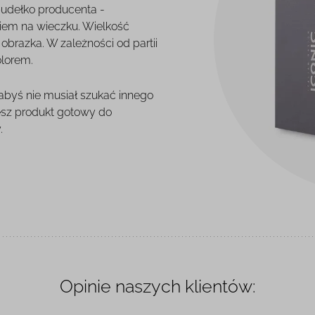
pudełko producenta -
iem na wieczku. Wielkość
brazka. W zależności od partii
olorem.
 abyś nie musiał szukać innego
esz produkt gotowy do
.
Opinie naszych klientów: