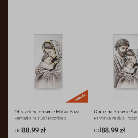
nowość
Obrazek na drewnie Matka Boża
Obraz na drewnie Św.
Pamiątka na ślub i rocznicę z
Pamiątka na ślub i roczn
grawerem
grawerem
od
88.99 zł
od
88.99 zł
6 x 12 cm
88.99 zł
6 x 12 cm
9 x 18 cm
128.99 zł
9 x 18 cm