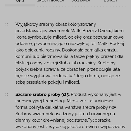
SPECYFIKACJA
DOSTAWA
ZWROT
OPIS
Opis produktu
Wyjątkowy srebrny obraz koloryzowany
przedstawiający wizerunek Matki Bożej z Dzieciątkiem.
Ikona symbolizuje miłość, opiekę oraz bezwarunkowe
oddanie, przypominając o niezwykłej roli Matki Boskiej
jako opiekunki rodziny. Doskonała pamiątka chrztu,
komunii lub bierzmowania, a także piękny prezent dla
bliskiej osoby z okazji ślubu lub rocznicy. Subtelny
połysk srebra sprawia, że obraz ten przez długie lata
będzie wyjątkową ozdobą każdego domu, niosąc ze
sobą przesłanie pokoju i miłości.
Szczere srebro próby 925.
Produkt wykonany jest w
innowacyjnej technologii Mirosilver - aluminiowa
forma pokryta delikatną warstwą srebra próby 925.
Srebrny wizerunek osadzony jest na barwionej na
ciemny kolor drewnianej podstawie.Tył obrazka
wykonany jest z wysokiej jakości drewna i wyposażony