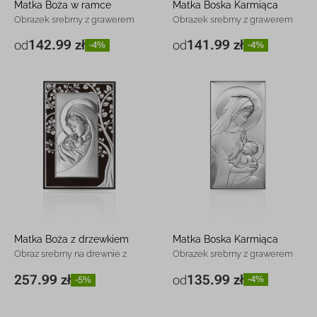
Matka Boża w ramce
Matka Boska Karmiąca
Obrazek srebrny z grawerem
Obrazek srebrny z grawerem
142.99 zł
141.99 zł
od
od
-4%
-4%
9 x 15 cm
142.99 zł
-4%
5,5 x 14,5 cm
141.99 zł
-4%
13 x 22 cm
248.99 zł
-4%
7 x 18 cm
212.99 zł
-4%
Matka Boża z drzewkiem
Matka Boska Karmiąca
Obraz srebrny na drewnie z
Obrazek srebrny z grawerem
grawerem
135.99 zł
257.99 zł
od
-4%
-5%
6,3 x 12 cm
135.99 zł
-4%
15 x 23 cm
257.99 zł
-5%
12 x 24 cm
346.99 zł
-4%
18 x 36 cm
697.99 zł
-5%