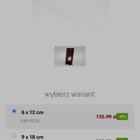
wybierz wariant:
6 x 12 cm
135.99 zł
-4%
6381/2COL
9 x 18 cm