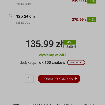
239.99 zł
-5%
6381/2XCOL
12 x 24 cm
370.99 zł
-4%
6381/3COL
135.99
zł
-4%
143.00 zł
wyślemy w 24H
dedykacja:
ok 100 znaków
JAK DODAĆ
DODAJ DO KOSZYKA