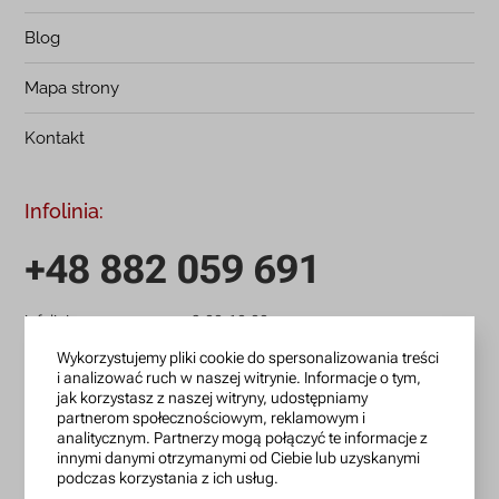
Blog
Mapa strony
Kontakt
Infolinia:
+48 882 059 691
infolinia czynna: pn.-pt.: 9:00-18:00
zamowienia@lanotti.com
Wykorzystujemy pliki cookie do spersonalizowania treści
i analizować ruch w naszej witrynie. Informacje o tym,
jak korzystasz z naszej witryny, udostępniamy
Pisząc w sprawie swojego zamówienia podaj w tytule
partnerom społecznościowym, reklamowym i
wiadomości numer, który otrzymałeś w potwierdzeniu.
analitycznym. Partnerzy mogą połączyć te informacje z
innymi danymi otrzymanymi od Ciebie lub uzyskanymi
podczas korzystania z ich usług.