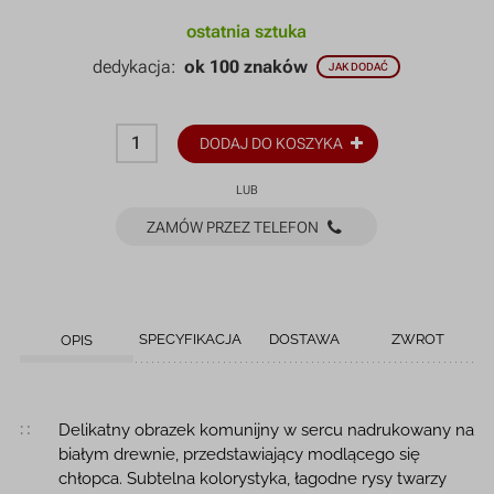
ostatnia sztuka
dedykacja:
ok 100 znaków
JAK DODAĆ
DODAJ DO KOSZYKA
LUB
ZAMÓW PRZEZ TELEFON
SPECYFIKACJA
DOSTAWA
ZWROT
OPIS
Opis produktu
Delikatny obrazek komunijny w sercu nadrukowany na
białym drewnie, przedstawiający modlącego się
chłopca. Subtelna kolorystyka, łagodne rysy twarzy