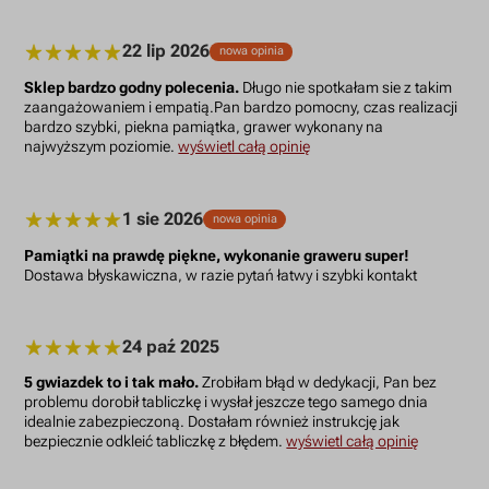
22 lip 2026
nowa opinia
Sklep bardzo godny polecenia.
Długo nie spotkałam sie z takim
zaangażowaniem i empatią.Pan bardzo pomocny, czas realizacji
bardzo szybki, piekna pamiątka, grawer wykonany na
najwyższym poziomie.
wyświetl całą opinię
1 sie 2026
nowa opinia
Pamiątki na prawdę piękne, wykonanie graweru super!
Dostawa błyskawiczna, w razie pytań łatwy i szybki kontakt
24 paź 2025
5 gwiazdek to i tak mało.
Zrobiłam błąd w dedykacji, Pan bez
problemu dorobił tabliczkę i wysłał jeszcze tego samego dnia
idealnie zabezpieczoną. Dostałam również instrukcję jak
bezpiecznie odkleić tabliczkę z błędem.
wyświetl całą opinię