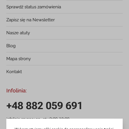
Sprawdź status zamówienia
Zapisz się na Newsletter
Nasze atuty
Blog
Mapa strony
Kontakt
Infolinia:
+48 882 059 691
infolinia czynna: pn.-pt.: 9:00-18:00
zamowienia@lanotti.com