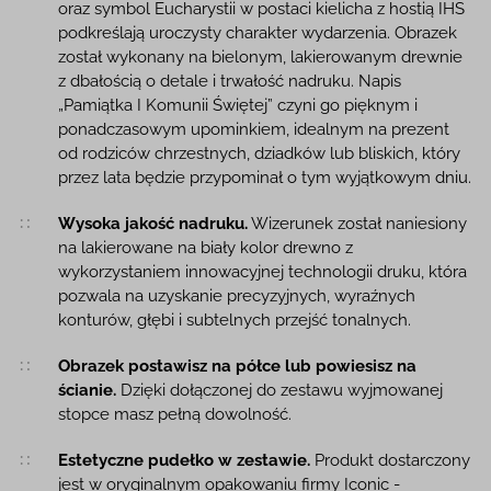
oraz symbol Eucharystii w postaci kielicha z hostią IHS
podkreślają uroczysty charakter wydarzenia. Obrazek
został wykonany na bielonym, lakierowanym drewnie
z dbałością o detale i trwałość nadruku. Napis
„Pamiątka I Komunii Świętej” czyni go pięknym i
ponadczasowym upominkiem, idealnym na prezent
od rodziców chrzestnych, dziadków lub bliskich, który
przez lata będzie przypominał o tym wyjątkowym dniu.
Wysoka jakość nadruku.
Wizerunek został naniesiony
na lakierowane na biały kolor drewno z
wykorzystaniem innowacyjnej technologii druku, która
pozwala na uzyskanie precyzyjnych, wyraźnych
konturów, głębi i subtelnych przejść tonalnych.
Obrazek postawisz na półce lub powiesisz na
ścianie.
Dzięki dołączonej do zestawu wyjmowanej
stopce masz pełną dowolność.
Estetyczne pudełko w zestawie.
Produkt dostarczony
jest w oryginalnym opakowaniu firmy Iconic -