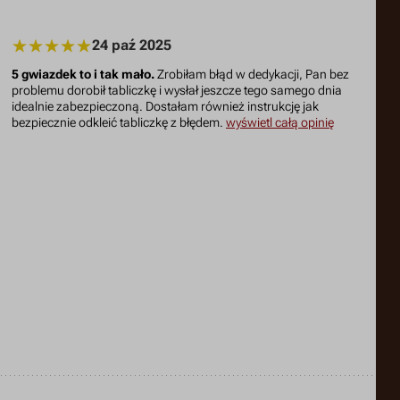
24 paź 2025
5 gwiazdek to i tak mało.
Zrobiłam błąd w dedykacji, Pan bez
problemu dorobił tabliczkę i wysłał jeszcze tego samego dnia
idealnie zabezpieczoną. Dostałam również instrukcję jak
bezpiecznie odkleić tabliczkę z błędem.
wyświetl całą opinię