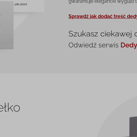
gwarantuje elegancki wygląd tab
Sprawdź jak dodać treść ded
Szukasz ciekawej 
Odwiedź serwis
Dedy
ełko