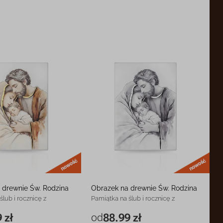
nowość
now
 drewnie Św. Rodzina
Obrazek na drewnie Św. Rodzina
ślub i rocznicę z
Pamiątka na ślub i rocznicę z
grawerem
 zł
od
88.99 zł
88.99 zł
7 x 11 cm
88.99 zł