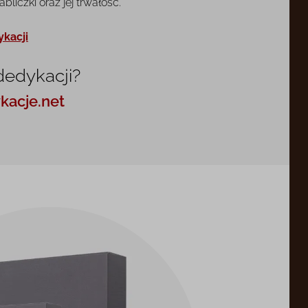
liczki oraz jej trwałość.
ykacji
dedykacji?
kacje.net