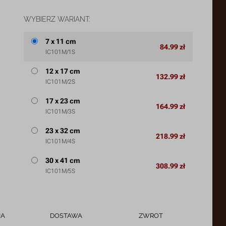
WYBIERZ WARIANT:
7 x 11 cm
84.99 zł
IC101M/1S
12 x 17 cm
132.99 zł
IC101M/2S
17 x 23 cm
164.99 zł
IC101M/3S
23 x 32 cm
218.99 zł
IC101M/4S
30 x 41 cm
308.99 zł
IC101M/5S
JA
DOSTAWA
ZWROT