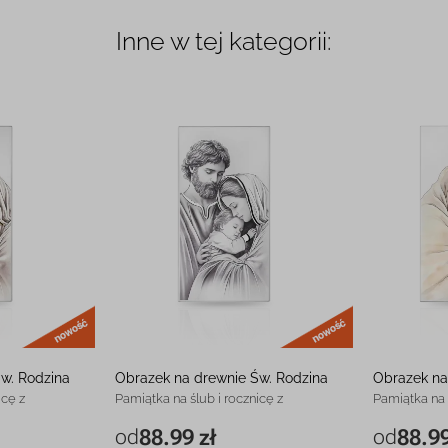
Inne w tej kategorii:
nowość
nowość
w. Rodzina
Obrazek na drewnie Św. Rodzina
Obrazek na
icę z
Pamiątka na ślub i rocznicę z
Pamiątka na 
grawerem
grawerem
od
88.99 zł
od
88.99
88.99 zł
6 x 12 cm
88.99 zł
7 x 11 cm