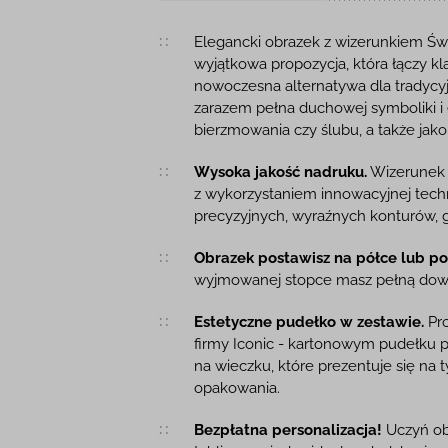
Opis produktu
Elegancki obrazek z wizerunkiem Świę
wyjątkowa propozycja, która łączy k
nowoczesna alternatywa dla tradycyj
zarazem pełna duchowej symboliki i e
bierzmowania czy ślubu, a także jak
Wysoka jakość nadruku.
Wizerunek z
z wykorzystaniem innowacyjnej techn
precyzyjnych, wyraźnych konturów, gł
Obrazek postawisz na półce lub pow
wyjmowanej stopce masz pełną dow
Estetyczne pudełko w zestawie.
Pro
firmy Iconic - kartonowym pudełku
na wieczku, które prezentuje się na 
opakowania.
Bezpłatna personalizacja!
Uczyń ob