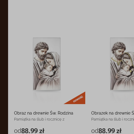
nowość
Obraz na drewnie Św. Rodzina
Obrazek na drewnie Ś
Pamiątka na ślub i rocznicę z
Pamiątka na ślub i roczn
grawerem
grawerem
od
88.99 zł
od
88.99 zł
6 x 12 cm
88.99 zł
6 x 12 cm