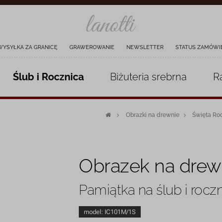
WYSYŁKA ZA GRANICĘ
GRAWEROWANIE
NEWSLETTER
STATUS ZAMÓWI
Ślub i Rocznica
Biżuteria
srebrna
R
Obrazki na drewnie
Święta Ro
Obrazek na drew
Pamiątka na ślub i rocz
model:
IC101M/1S