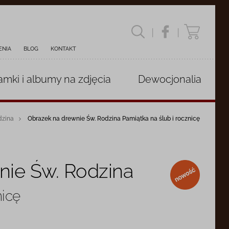
|
|
ENIA
BLOG
KONTAKT
amki i albumy
na zdjęcia
Dewocjonalia
dzina
Obrazek na drewnie Św. Rodzina Pamiątka na ślub i rocznicę
nie Św. Rodzina
nowość
nicę