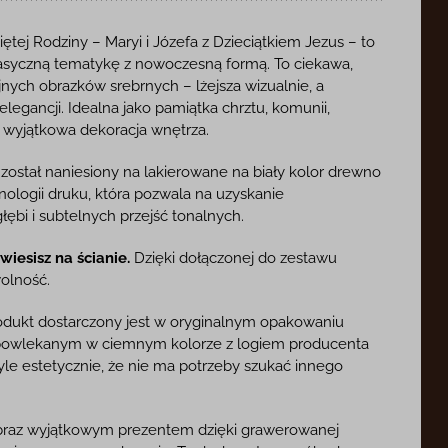
tej Rodziny – Maryi i Józefa z Dzieciątkiem Jezus – to
lasyczną tematykę z nowoczesną formą. To ciekawa,
nych obrazków srebrnych – lżejsza wizualnie, a
legancji. Idealna jako pamiątka chrztu, komunii,
o wyjątkowa dekoracja wnętrza.
ostał naniesiony na lakierowane na biały kolor drewno
ologii druku, która pozwala na uzyskanie
ębi i subtelnych przejść tonalnych.
iesisz na ścianie.
Dzięki dołączonej do zestawu
olność.
dukt dostarczony jest w oryginalnym opakowaniu
 powlekanym w ciemnym kolorze z logiem producenta
tyle estetycznie, że nie ma potrzeby szukać innego
raz wyjątkowym prezentem dzięki grawerowanej