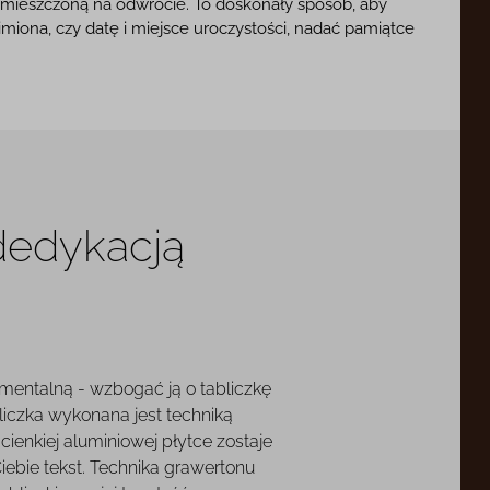
umieszczoną na odwrocie. To doskonały sposób, aby
imiona, czy datę i miejsce uroczystości, nadać pamiątce
 dedykacją
mentalną - wzbogać ją o tabliczkę
liczka wykonana jest techniką
cienkiej aluminiowej płytce zostaje
ebie tekst. Technika grawertonu