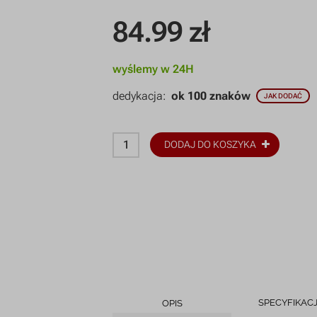
84.99
zł
wyślemy w 24H
dedykacja:
ok 100 znaków
JAK DODAĆ
DODAJ DO KOSZYKA
SPECYFIKAC
OPIS