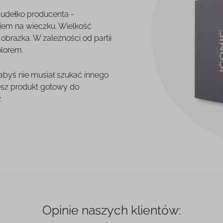
pudełko producenta -
iem na wieczku. Wielkość
brazka. W zależności od partii
olorem.
 abyś nie musiał szukać innego
esz produkt gotowy do
.
Opinie naszych klientów: